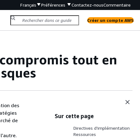
Français
Préférences
Contactez-nous
Commentaire
Créer un compte AWS
 compromis tout en
isques
ation des
ratégies
Sur cette page
arché de
Directives d’implémentation
Ressources
l’autre.