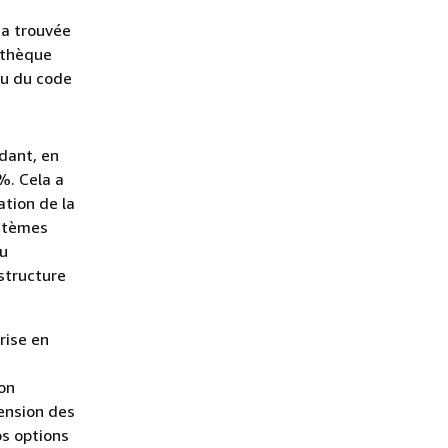
 a trouvée
iothèque
ou du code
dant, en
%. Cela a
tion de la
ystèmes
au
structure
rise en
ion
ension des
os options