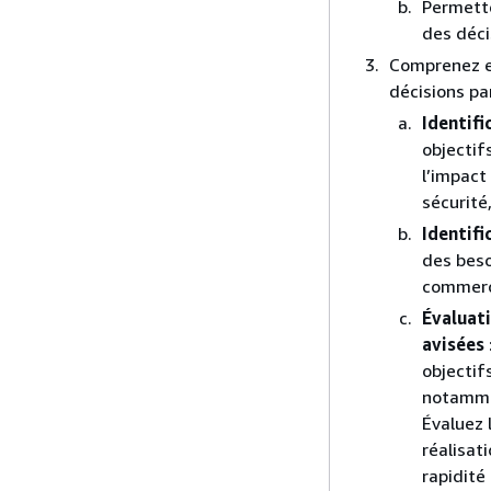
Permette
des déci
Comprenez et
décisions pa
Identif
objectif
l’impact
sécurité,
Identifi
des beso
commercia
Évaluati
avisées
objectif
notammen
Évaluez 
réalisat
rapidité