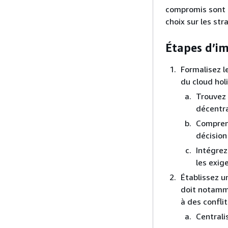
compromis sont n
choix sur les st
Étapes d’i
Formalisez 
du cloud hol
Trouvez 
décentra
Comprene
décision
Intégrez
les exig
Établissez u
doit notamme
à des conflit
Centrali