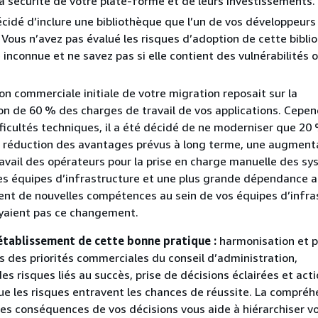
a sécurité de votre plate-forme et de leurs investissements.
cidé d’inclure une bibliothèque que l’un de vos développeurs
. Vous n’avez pas évalué les risques d’adoption de cette bibl
 inconnue et ne savez pas si elle contient des vulnérabilités 
ion commerciale initiale de votre migration reposait sur la
n de 60 % des charges de travail de vos applications. Cepen
fficultés techniques, il a été décidé de ne moderniser que 20 
 réduction des avantages prévus à long terme, une augmenta
avail des opérateurs pour la prise en charge manuelle des s
les équipes d’infrastructure et une plus grande dépendance 
nt de nouvelles compétences au sein de vos équipes d’infra
oyaient pas ce changement.
établissement de cette bonne pratique :
harmonisation et p
s des priorités commerciales du conseil d’administration,
s risques liés au succès, prise de décisions éclairées et act
ue les risques entravent les chances de réussite. La compréh
des conséquences de vos décisions vous aide à hiérarchiser v