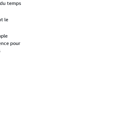
n du temps
t le
mple
rence pour
s