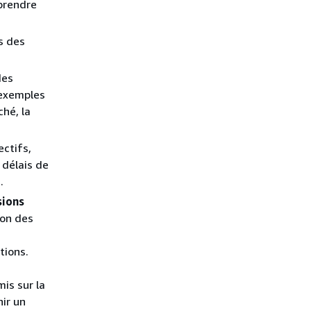
prendre
s des
des
 exemples
ché, la
ectifs,
 délais de
.
sions
ion des
tions.
mis sur la
nir un