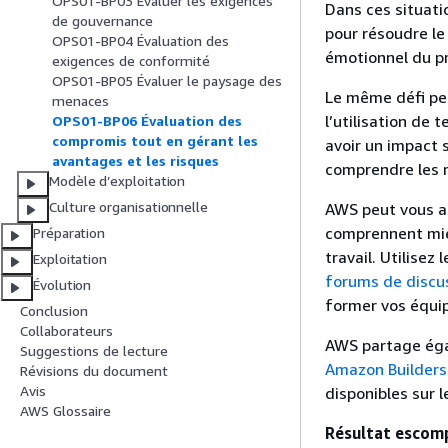
OPS01-BP03 Évaluer les exigences
Dans ces situati
de gouvernance
pour résoudre le
OPS01-BP04 Évaluation des
émotionnel du pr
exigences de conformité
OPS01-BP05 Évaluer le paysage des
Le même défi peu
menaces
l’utilisation de
OPS01-BP06 Évaluation des
compromis tout en gérant les
avoir un impact s
avantages et les risques
comprendre les r
Modèle d’exploitation
Culture organisationnelle
AWS peut vous ai
comprennent mie
Préparation
travail. Utilisez
Exploitation
forums de discu
Évolution
former vos équip
Conclusion
Collaborateurs
AWS partage éga
Suggestions de lecture
Amazon Builders’
Révisions du document
Avis
disponibles sur 
AWS Glossaire
Résultat escomp