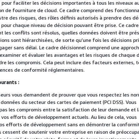
 pour faciliter les décisions importantes à tous les niveaux a
on de fourniture de cloud. Ce cadre comprend des fonctionna
stre des risques, des rôles définis autorisés à prendre des dé
 pour chaque niveau de décision pouvant être prise. Ce cadre 
 les conflits sont résolus, quelles données doivent être pré
ons sont hiérarchisées, de sorte qu’une fois les décisions pr
gager sans délai. Le cadre décisionnel comprend une approc
examiner et évaluer les avantages et les risques de chaque 
re les compromis. Cela peut inclure des facteurs externes, t
gences de conformité réglementaires.
urants :
sseurs vous demandent de prouver que vous respectez les no
 données du secteur des cartes de paiement (PCI DSS). Vous
pas les compromis entre la satisfaction de leur demande et l
 vos efforts de développement actuels. Au lieu de cela, vous
os efforts de développement sans en démontrer la conformit
s cessent de soutenir votre entreprise en raison de préoccup