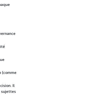
chaque
uvernance
ité
que
on (comme
ision. Il
 sujettes