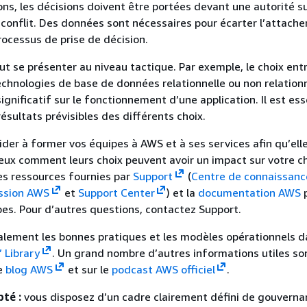
ons, les décisions doivent être portées devant une autorité s
 conflit. Des données sont nécessaires pour écarter l’attach
ocessus de prise de décision.
t se présenter au niveau tactique. Par exemple, le choix ent
 technologies de base de données relationnelle ou non relation
ignificatif sur le fonctionnement d’une application. Il est ess
ésultats prévisibles des différents choix.
der à former vos équipes à AWS et à ses services afin qu’ell
ux comment leurs choix peuvent avoir un impact sur votre c
 les ressources fournies par
Support
(
Centre de connaissan
ssion AWS
et
Support Center
) et la
documentation AWS
es. Pour d’autres questions, contactez Support.
lement les bonnes pratiques et les modèles opérationnels d
 Library
. Un grand nombre d’autres informations utiles so
le
blog AWS
et sur le
podcast AWS officiel
.
té :
vous disposez d’un cadre clairement défini de gouverna