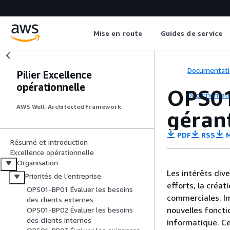
Mise en route
Guides de service
Documentati
Pilier Excellence
opérationnelle
OPS01
Documentati
AWS Well-Architected Framework
gérant
PDF
RSS
M
Résumé et introduction
Excellence opérationnelle
Organisation
Les intérêts div
Priorités de l’entreprise
efforts, la créa
OPS01-BP01 Évaluer les besoins
commerciales. Im
des clients externes
nouvelles foncti
OPS01-BP02 Évaluer les besoins
des clients internes
informatique. Ce