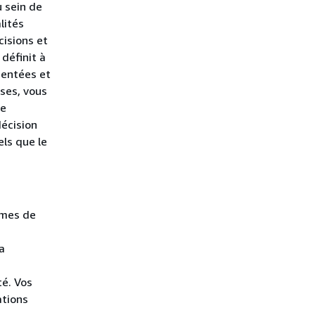
u sein de
lités
cisions et
définit à
sentées et
ises, vous
he
décision
els que le
rmes de
a
é. Vos
ations