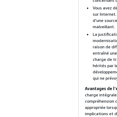
concernant l
Vous avez dé
sur Internet
d’une source
malveillant.
La justificat
modernisatio
raison de di
entraîné une
charge de tr
hérités par 
développeme
qui ne prév
Avantages de l’
charge intégrale
compréhension de
appropriée lorsq
implications et 