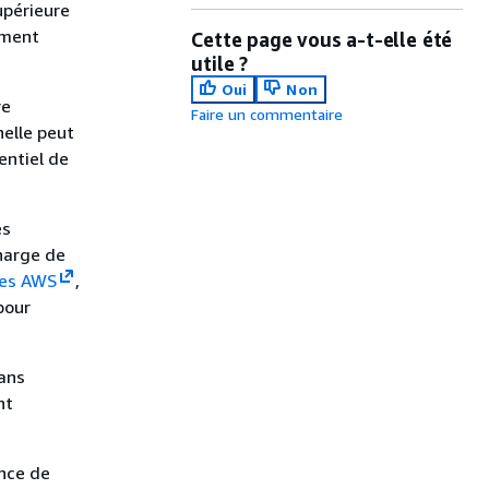
upérieure
ement
Cette page vous a-t-elle été
utile ?
Oui
Non
re
Faire un commentaire
nelle peut
entiel de
es
harge de
ces AWS
,
pour
ans
nt
nce de