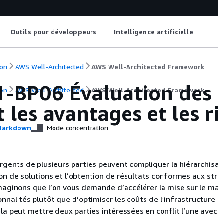
Outils pour développeurs
Intelligence artificielle
on
AWS Well-Architected
AWS Well-Architected Framework
-BP06 Évaluation des
on
AWS Well-Architected
AWS Well-Architected Framework
 les avantages et les r
arkdown
Mode concentration
ergents de plusieurs parties peuvent compliquer la hiérarchis
tion de solutions et l’obtention de résultats conformes aux st
aginons que l’on vous demande d’accélérer la mise sur le m
onnalités plutôt que d’optimiser les coûts de l’infrastructure
la peut mettre deux parties intéressées en conflit l’une avec 