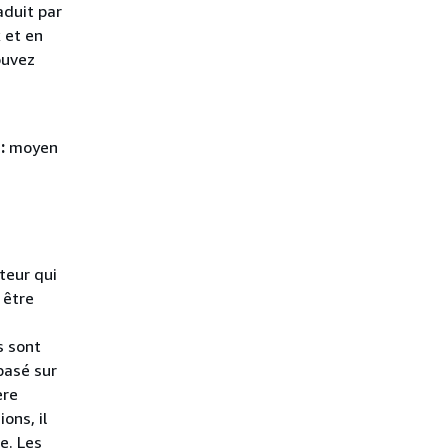
aduit par
 et en
ouvez
s
:
moyen
teur qui
 être
s sont
basé sur
ère
ons, il
e. Les