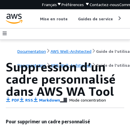
Français
Préférences
Contactez-nous
Comm
Mise en route
Guides de service
Out
Documentation
AWS Well-Architected
Suppression d’un
Documentation
AWS Well-Architected
Guide de l’utilis
cadre personnalisé
dans AWS WA Tool
PDF
RSS
Markdown
Mode concentration
Pour supprimer un cadre personnalisé