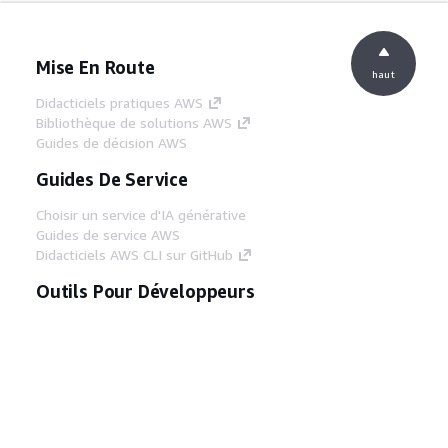
Mise En Route
haut
Didacticiels pratiques AWS
Bibliothèque de solutions AWS
Guides de décision AWS
Guides De Service
Choisir un service d'IA générative
Guides de service AWS
Didacticiels AWS CLI sur GitHub
Outils Pour Développeurs
Bibliothèque d'exemples de code AWS
AWS CLI
Centre de créateur AWS
Blog sur les outils AWS pour les
développeurs
Liens Utiles