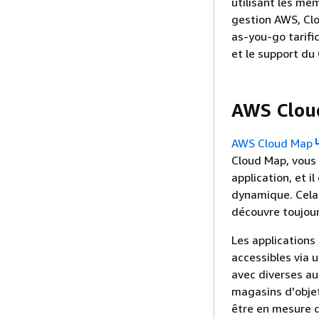
utilisant les mê
gestion AWS, Cl
as-you-go tarific
et le support du
AWS Clou
AWS Cloud Map
Cloud Map, vous 
application, et 
dynamique. Cela 
découvre toujou
Les application
accessibles via 
avec diverses aut
magasins d'objets
être en mesure d