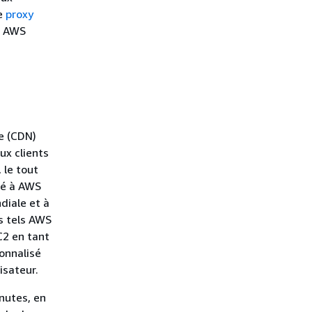
le
proxy
ls AWS
e (CDN)
ux clients
 le tout
ré à AWS
diale et à
s tels AWS
C2 en tant
onnalisé
isateur.
nutes, en