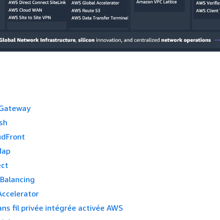
 Gateway
sh
udFront
Map
ect
 Balancing
Accelerator
ns fil privée intégrée activée AWS