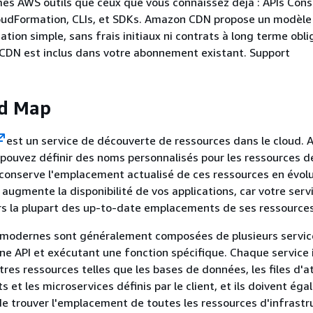
mes AWS outils que ceux que vous connaissez déjà : APIs Cons
oudFormation, CLIs, et SDKs. Amazon CDN propose un modèle
ation simple, sans frais initiaux ni contrats à long terme obli
 CDN est inclus dans votre abonnement existant. Support
d Map
est un service de découverte de ressources dans le cloud.
pouvez définir des noms personnalisés pour les ressources d
il conserve l'emplacement actualisé de ces ressources en évol
augmente la disponibilité de vos applications, car votre ser
rs la plupart des up-to-date emplacements de ses ressources
s modernes sont généralement composées de plusieurs servic
une API et exécutant une fonction spécifique. Chaque service 
res ressources telles que les bases de données, les files d'at
 et les microservices définis par le client, et ils doivent ég
e trouver l'emplacement de toutes les ressources d'infrastr