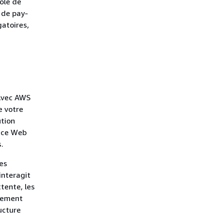
ole de
 de pay-
gatoires,
 Avec AWS
e votre
ution
vice Web
.
es
interagit
tente, les
alement
ucture