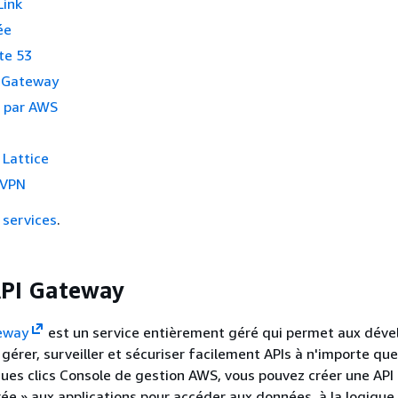
Link
ée
te 53
 Gateway
é par AWS
Lattice
 VPN
services
.
PI Gateway
eway
est un service entièrement géré qui permet aux déve
, gérer, surveiller et sécuriser facilement APIs à n'importe que
ques clics Console de gestion AWS, vous pouvez créer une API 
rée » aux applications pour accéder aux données, à la logique