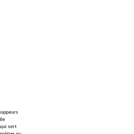
loppeurs
lle
qui sert
 métier ou