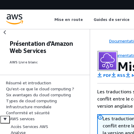
Mise en route
Guides de service
Documentati
Présentation d'Amazon
Web Services
Documentati
Mi
AWS Livre blanc
PDF
RSS
M
Résumé et introduction
Qu'est-ce que le cloud computing ?
Les traductions 
Six avantages du cloud computing
conflit entre le 
Types de cloud computing
version anglaise
Infrastructure mondiale
Conformité et sécurité
Les traduction
AWS services
conflit entre 
Accès Services AWS
la version ang
Analyse