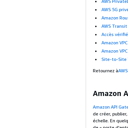
AWS Private
AWS 5G priv
Amazon Rou
AWS Transit
Accès vérifi
Amazon VPC
Amazon VPC 
Site-to-Site
Retournez à
AWS 
Amazon A
Amazon API Gat
de créer, publier
échelle. En quel
de « porte d'ent