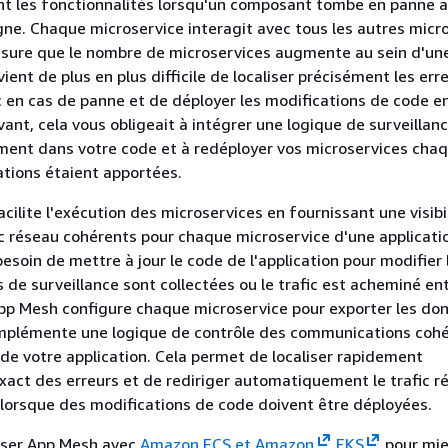
 les fonctionnalités lorsqu'un composant tombe en panne au
igne. Chaque microservice interagit avec tous les autres micr
esure que le nombre de microservices augmente au sein d'un
evient de plus en plus difficile de localiser précisément les err
fic en cas de panne et de déployer les modifications de code e
vant, cela vous obligeait à intégrer une logique de surveillan
ment dans votre code et à redéployer vos microservices chaq
tions étaient apportées.
ilite l'exécution des microservices en fournissant une visibil
ic réseau cohérents pour chaque microservice d'une applicati
besoin de mettre à jour le code de l'application pour modifier
 de surveillance sont collectées ou le trafic est acheminé ent
pp Mesh configure chaque microservice pour exporter les do
 implémente une logique de contrôle des communications coh
de votre application. Cela permet de localiser rapidement
act des erreurs et de rediriger automatiquement le trafic r
lorsque des modifications de code doivent être déployées.
liser App Mesh avec
Amazon ECS et Amazon
EKS
pour mi