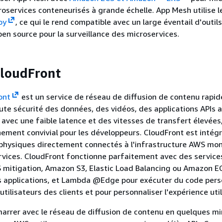
roservices conteneurisés à grande échelle. App Mesh utilise 
oy
, ce qui le rend compatible avec un large éventail d'outi
pen source pour la surveillance des microservices.
loudFront
ont
est un service de réseau de diffusion de contenu rapid
oute sécurité des données, des vidéos, des applications APIs a
avec une faible latence et des vitesses de transfert élevées,
ement convivial pour les développeurs. CloudFront est intég
s physiques directement connectés à l'infrastructure AWS mon
vices. CloudFront fonctionne parfaitement avec des service
 mitigation, Amazon S3, Elastic Load Balancing ou Amazon E
s applications, et Lambda @Edge pour exécuter du code pers
utilisateurs des clients et pour personnaliser l'expérience util
rrer avec le réseau de diffusion de contenu en quelques mi