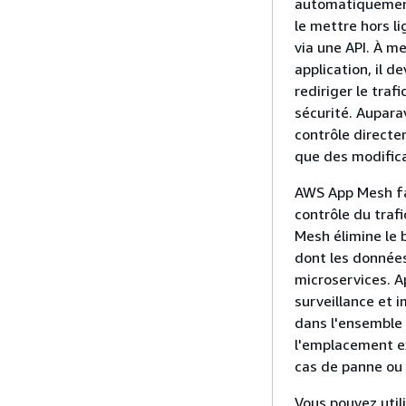
automatiquement
le mettre hors l
via une API. À m
application, il d
rediriger le tra
sécurité. Aupara
contrôle directe
que des modifica
AWS App Mesh fac
contrôle du traf
Mesh élimine le 
dont les données
microservices. A
surveillance et
dans l'ensemble 
l'emplacement ex
cas de panne ou 
Vous pouvez uti