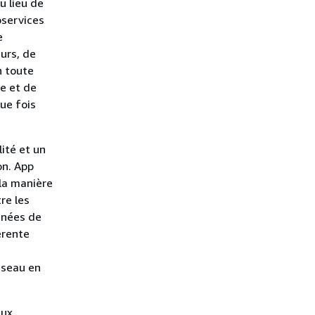
 lieu de
oservices
e
eurs, de
n toute
ce et de
ue fois
ité et un
on. App
 la manière
re les
nnées de
érente
éseau en
eux