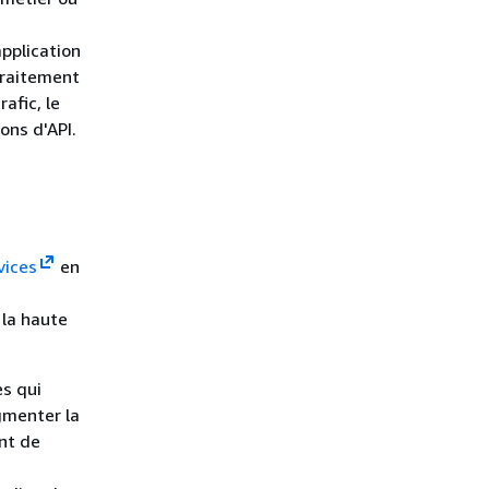
pplication
traitement
afic, le
ons d'API.
vices
en
 la haute
s qui
gmenter la
ant de