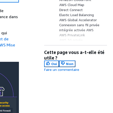
AWS Cloud Map
Direct Connect
de
Elastic Load Balancing
mance dans
AWS Global Accelerator
Connexion sans fil privée
intégrée activée AWS
 qui
AWS PrivateLink
et de
AWS 5G privée
WS Mise
Amazon Route 53
AWS Transit Gateway
Cette page vous a-t-elle été
Accès vérifié par AWS
utile ?
Amazon VPC
Oui
Non
Amazon VPC Lattice
Faire un commentaire
Site-to-Site VPN