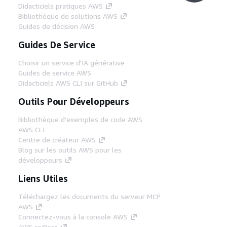
Didacticiels pratiques AWS
Bibliothèque de solutions AWS
Guides de décision AWS
Guides De Service
Choisir un service d'IA générative
Guides de service AWS
Didacticiels AWS CLI sur GitHub
Outils Pour Développeurs
Bibliothèque d'exemples de code AWS
AWS CLI
Centre de créateur AWS
Blog sur les outils AWS pour les
développeurs
Liens Utiles
Téléchargez les documents du serveur MCP
AWS
Connectez-vous à la console AWS
AWS re:Post