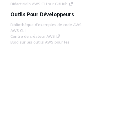
Didacticiels AWS CLI sur GitHub
Outils Pour Développeurs
Bibliothèque d'exemples de code AWS
AWS CLI
Centre de créateur AWS
Blog sur les outils AWS pour les
développeurs
Liens Utiles
Téléchargez les documents du serveur MCP
AWS
Connectez-vous à la console AWS
AWS re:Post
Confidentialité
Conditions d'utilisation du
site
Préférences de cookies
© 2026,
Amazon Web Services, Inc. ou ses affiliés. Tous
droits réservés.
Français