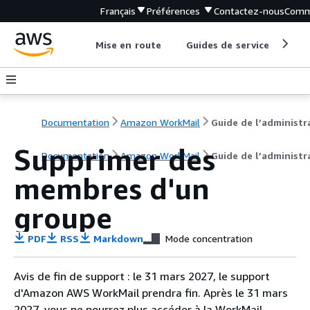
Français
Préférences
Contactez-nous
Comm
Mise en route
Guides de service
Out
Documentation
Amazon WorkMail
Supprimer des
Documentation
Amazon WorkMail
Guide de l’administr
membres d'un
groupe
PDF
RSS
Markdown
Mode concentration
Avis de fin de support : le 31 mars 2027, le support
d'Amazon AWS WorkMail prendra fin. Après le 31 mars
2027, vous ne pourrez plus accéder à la WorkMail