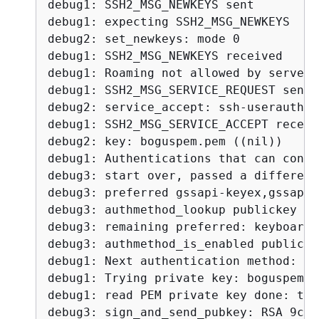
debug1: SSH2_MSG_NEWKEYS sent

debug1: expecting SSH2_MSG_NEWKEYS

debug2: set_newkeys: mode 0

debug1: SSH2_MSG_NEWKEYS received

debug1: Roaming not allowed by server

debug1: SSH2_MSG_SERVICE_REQUEST sent

debug2: service_accept: ssh-userauth

debug1: SSH2_MSG_SERVICE_ACCEPT receive
debug2: key: boguspem.pem ((nil))

debug1: Authentications that can conti
debug3: start over, passed a different
debug3: preferred gssapi-keyex,gssapi-
debug3: authmethod_lookup publickey

debug3: remaining preferred: keyboard-
debug3: authmethod_is_enabled publickey
debug1: Next authentication method: pu
debug1: Trying private key: boguspem.pe
debug1: read PEM private key done: typ
debug3: sign_and_send_pubkey: RSA 9c:4