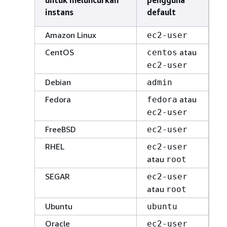
instans
default
Amazon Linux
ec2-user
CentOS
atau
centos
ec2-user
Debian
admin
Fedora
atau
fedora
ec2-user
FreeBSD
ec2-user
RHEL
ec2-user
atau
root
SEGAR
ec2-user
atau
root
Ubuntu
ubuntu
Oracle
ec2-user