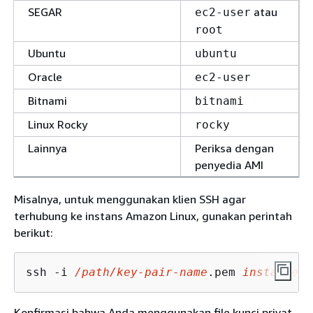
SEGAR
atau
ec2-user
root
Ubuntu
ubuntu
Oracle
ec2-user
Bitnami
bitnami
Linux Rocky
rocky
Lainnya
Periksa dengan
penyedia AMI
Misalnya, untuk menggunakan klien SSH agar
terhubung ke instans Amazon Linux, gunakan perintah
berikut:
ssh -i 
/path/key-pair-name
.pem 
instance-u
Konfirmasi bahwa Anda menggunakan file kunci privat