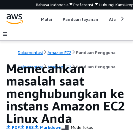
Bahasa Indonesia
Preferensi
Hubungi Kami
Ump
Mulai
Panduan layanan
Alat devel
Dokumentasi
Amazon EC2
Panduan Pengguna
Memecahkan
Dokumentasi
Amazon EC2
Panduan Pengguna
masalah saat
menghubungkan ke
instans Amazon EC2
Linux Anda
PDF
RSS
Markdown
Mode fokus