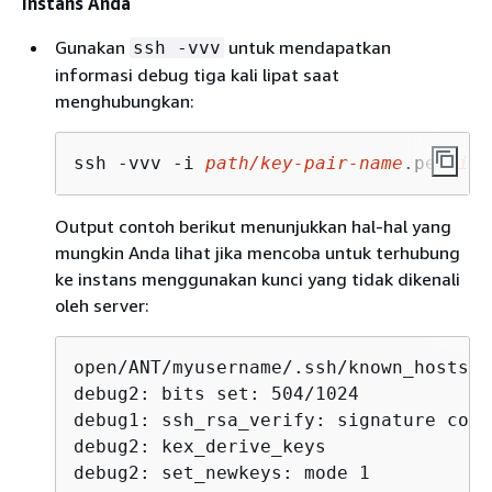
instans Anda
Gunakan
untuk mendapatkan
ssh -vvv
informasi debug tiga kali lipat saat
menghubungkan:
ssh -vvv -i 
path/key-pair-name
.pem 
ins
Output contoh berikut menunjukkan hal-hal yang
mungkin Anda lihat jika mencoba untuk terhubung
ke instans menggunakan kunci yang tidak dikenali
oleh server:
open/ANT/myusername/.ssh/known_hosts).

debug2: bits set: 504/1024

debug1: ssh_rsa_verify: signature corre
debug2: kex_derive_keys

debug2: set_newkeys: mode 1
