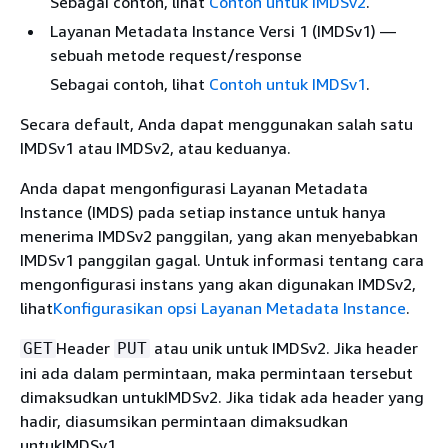
Sebagai contoh, lihat
Contoh untuk IMDSv2
.
Layanan Metadata Instance Versi 1 (IMDSv1) —
sebuah metode request/response
Sebagai contoh, lihat
Contoh untuk IMDSv1
.
Secara default, Anda dapat menggunakan salah satu
IMDSv1 atau IMDSv2, atau keduanya.
Anda dapat mengonfigurasi Layanan Metadata
Instance (IMDS) pada setiap instance untuk hanya
menerima IMDSv2 panggilan, yang akan menyebabkan
IMDSv1 panggilan gagal. Untuk informasi tentang cara
mengonfigurasi instans yang akan digunakan IMDSv2,
lihat
Konfigurasikan opsi Layanan Metadata Instance
.
Header
atau unik untuk IMDSv2. Jika header
GET
PUT
ini ada dalam permintaan, maka permintaan tersebut
dimaksudkan untukIMDSv2. Jika tidak ada header yang
hadir, diasumsikan permintaan dimaksudkan
untukIMDSv1.