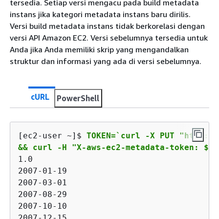
tersedia. Setiap versi mengacu pada build metadata
instans jika kategori metadata instans baru dirilis.
Versi build metadata instans tidak berkorelasi dengan
versi API Amazon EC2. Versi sebelumnya tersedia untuk
Anda jika Anda memiliki skrip yang mengandalkan
struktur dan informasi yang ada di versi sebelumnya.
cURL
PowerShell
[ec2-user ~]$ 
TOKEN=`curl -X PUT "http://
&& curl -H "X-aws-ec2-metadata-token: $TO
1.0

2007-01-19

2007-03-01

2007-08-29

2007-10-10

2007-12-15
