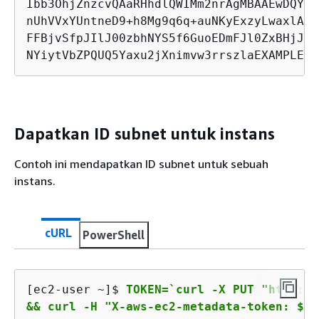
Ibb3OhjZnzcvQAaRHhdlQWIMm2nrAgMBAAEwDQYJK
nUhVVxYUntneD9+h8Mg9q6q+auNKyExzyLwaxlAoo
FFBjvSfpJIlJ00zbhNYS5f6GuoEDmFJl0ZxBHjJny
NYiytVbZPQUQ5Yaxu2jXnimvw3rrszlaEXAMPLE m
Dapatkan ID subnet untuk instans
Contoh ini mendapatkan ID subnet untuk sebuah
instans.
cURL
PowerShell
[ec2-user ~]$ 
TOKEN=`curl -X PUT "http://
&& curl -H "X-aws-ec2-metadata-token: $TO