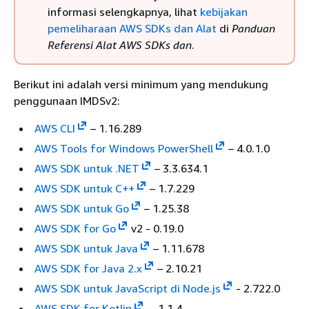
informasi selengkapnya, lihat
kebijakan
pemeliharaan AWS SDKs dan Alat
di
Panduan
Referensi Alat AWS SDKs dan
.
Berikut ini adalah versi minimum yang mendukung
penggunaan IMDSv2:
AWS CLI
– 1.16.289
AWS Tools for Windows PowerShell
– 4.0.1.0
AWS SDK untuk .NET
– 3.3.634.1
AWS SDK untuk C++
– 1.7.229
AWS SDK untuk Go
– 1.25.38
AWS SDK for Go
v2 - 0.19.0
AWS SDK untuk Java
– 1.11.678
AWS SDK for Java 2.x
– 2.10.21
AWS SDK untuk JavaScript di Node.js
- 2.722.0
AWS SDK for Kotlin
— 1.1.4