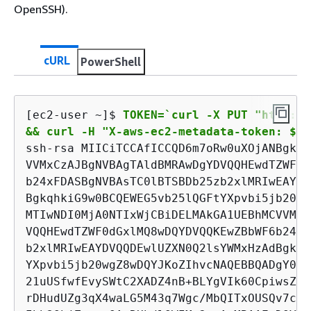
OpenSSH).
cURL
PowerShell
[ec2-user ~]$ 
TOKEN=`curl -X PUT "http://
&& curl -H "X-aws-ec2-metadata-token: $TO
ssh-rsa MIICiTCCAfICCQD6m7oRw0uXOjANBgkqh
VVMxCzAJBgNVBAgTAldBMRAwDgYDVQQHEwdTZWF0d
b24xFDASBgNVBAsTC0lBTSBDb25zb2xlMRIwEAYDV
BgkqhkiG9w0BCQEWEG5vb25lQGFtYXpvbi5jb20wH
MTIwNDI0MjA0NTIxWjCBiDELMAkGA1UEBhMCVVMxC
VQQHEwdTZWF0dGxlMQ8wDQYDVQQKEwZBbWF6b24xF
b2xlMRIwEAYDVQQDEwlUZXN0Q2lsYWMxHzAdBgkqh
YXpvbi5jb20wgZ8wDQYJKoZIhvcNAQEBBQADgY0AM
21uUSfwfEvySWtC2XADZ4nB+BLYgVIk60CpiwsZ3G
rDHudUZg3qX4waLG5M43q7Wgc/MbQITxOUSQv7c7u