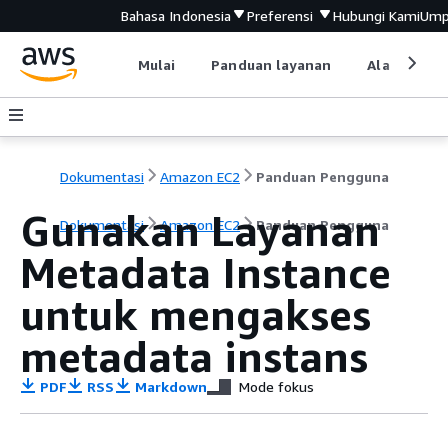
Bahasa Indonesia
Preferensi
Hubungi Kami
Ump
Mulai
Panduan layanan
Alat devel
Dokumentasi
Amazon EC2
Panduan Pengguna
Gunakan Layanan
Dokumentasi
Amazon EC2
Panduan Pengguna
Metadata Instance
untuk mengakses
metadata instans
PDF
RSS
Markdown
Mode fokus