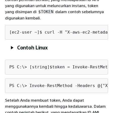
yang digunakan untuk meluncurkan instans, token
yang disimpan di
dalam contoh sebelumnya
$TOKEN
digunakan kembali.
[ec2-user ~]$ 
curl -H "X-aws-ec2-metadata
Contoh Linux
PS C:\> 
[string]$token = Invoke-RestMetho
PS C:\> 
Invoke-RestMethod -Headers @
{
"X-a
Setelah Anda membuat token, Anda dapat
menggunakannya kembali hingga kedaluwarsa. Dalam
contoh perintah berikut, yang mendapatkan ID AMI