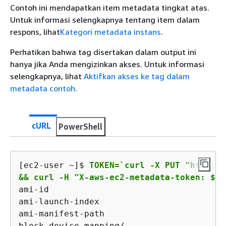
Contoh ini mendapatkan item metadata tingkat atas.
Untuk informasi selengkapnya tentang item dalam
respons, lihat
Kategori metadata instans
.
Perhatikan bahwa tag disertakan dalam output ini
hanya jika Anda mengizinkan akses. Untuk informasi
selengkapnya, lihat
Aktifkan akses ke tag dalam
metadata contoh
.
cURL
PowerShell
[ec2-user ~]$ 
TOKEN=`curl -X PUT "http://
&& curl -H "X-aws-ec2-metadata-token: $TO
ami-id

ami-launch-index

ami-manifest-path

block-device-mapping/
