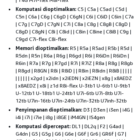
Komputasi dioptimalkan:
C5 | C5a | C5ad | C5d |
C5n | C6a | C6g | C6gD | C6gN | C6i | C6iD | C6in | C7a
| C7g | C7gD | C7gN | C7i | C8a | C8g | C8gB | C8gD |
C8gD | C8gN | C8i | C8id | | C8in | C8ine | C8iB | C9g |
C9gd C7i-flex C8i-flex
Memori dioptimalkan:
R5 | R5a | R5ad | R5b | R5d |
R5dn | R5n | R6a | R6g | R6gd | R6i | R6iDn | R6iDn |
R6in | R7a | R7g | R7gd | R7i | R7iZ | R8a | R8g | R8gb
| R8gd | R8GN | R8i | R8iD | | R8in | R8idn | R8iB | | | | |
| | | | | | x2gd | x2idn | x2iEDN | x2iEZN | x8g | x8AEDZ
| x8AEDZ | x8i | z1d R8i-flex U-3tb1 U-6tb1 U-9tb1
U-12tb1 U-18tb1 U-24tb1 U7i-6tb U7i-8tb U7i-
12tb U7in-16tb U7in-24tb U7in-32tb U7inh-32tb
Penyimpanan dioptimalkan:
D3 | D3en | i3en | i4G |
i4i | i7i | i7ie | i8g | i8GE | iM4GN | IS4gen
Komputasi dipercepat:
DL1 | DL2q | F2 | G4ad |
G4dn | G5 | G5g | G6 | G6e | G6f | Gr6 | GR6f | G7 |