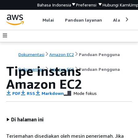
Bahasa Indonesia
Preferensi
Hubungi Kami
Ump
Mulai
Panduan layanan
Alat devel
Dokumentasi
Amazon EC2
Panduan Pengguna
Tipe instans
Dokumentasi
Amazon EC2
Panduan Pengguna
Amazon EC2
PDF
RSS
Markdown
Mode fokus
Di halaman ini
Terjemahan disediakan oleh mesin penerjemah. Jika