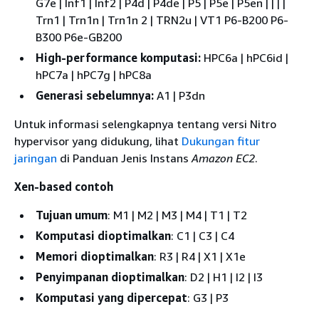
G7e | Inf1 | Inf2 | P4d | P4de | P5 | P5e | P5en | | | |
Trn1 | Trn1n | Trn1n 2 | TRN2u | VT1 P6-B200 P6-
B300 P6e-GB200
High-performance komputasi:
HPC6a | hPC6id |
hPC7a | hPC7g | hPC8a
Generasi sebelumnya:
A1 | P3dn
Untuk informasi selengkapnya tentang versi Nitro
hypervisor yang didukung, lihat
Dukungan fitur
jaringan
di Panduan Jenis Instans
Amazon EC2
.
Xen-based contoh
Tujuan umum
: M1 | M2 | M3 | M4 | T1 | T2
Komputasi dioptimalkan
: C1 | C3 | C4
Memori dioptimalkan
: R3 | R4 | X1 | X1e
Penyimpanan dioptimalkan
: D2 | H1 | I2 | I3
Komputasi yang dipercepat
: G3 | P3