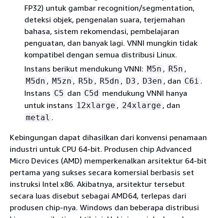
FP32) untuk gambar recognition/segmentation,
deteksi objek, pengenalan suara, terjemahan
bahasa, sistem rekomendasi, pembelajaran
penguatan, dan banyak lagi. VNNI mungkin tidak
kompatibel dengan semua distribusi Linux.
Instans berikut mendukung VNNI:
,
,
M5n
R5n
,
,
,
,
,
, dan
.
M5dn
M5zn
R5b
R5dn
D3
D3en
C6i
Instans
dan
mendukung VNNI hanya
C5
C5d
untuk instans
,
, dan
12xlarge
24xlarge
.
metal
Kebingungan dapat dihasilkan dari konvensi penamaan
industri untuk CPU 64-bit. Produsen chip Advanced
Micro Devices (AMD) memperkenalkan arsitektur 64-bit
pertama yang sukses secara komersial berbasis set
instruksi Intel x86. Akibatnya, arsitektur tersebut
secara luas disebut sebagai AMD64, terlepas dari
produsen chip-nya. Windows dan beberapa distribusi