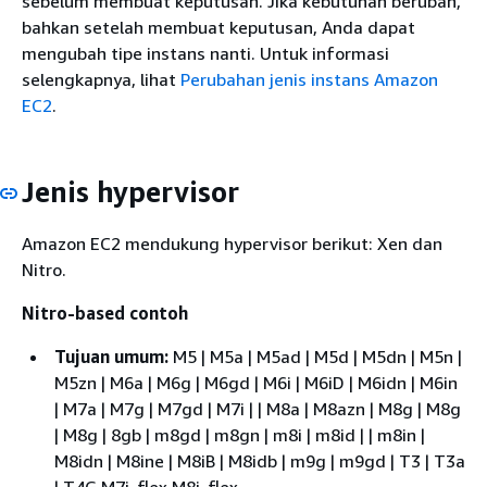
sebelum membuat keputusan. Jika kebutuhan berubah,
bahkan setelah membuat keputusan, Anda dapat
mengubah tipe instans nanti. Untuk informasi
selengkapnya, lihat
Perubahan jenis instans Amazon
EC2
.
Jenis hypervisor
Amazon EC2 mendukung hypervisor berikut: Xen dan
Nitro.
Nitro-based contoh
Tujuan umum:
M5 | M5a | M5ad | M5d | M5dn | M5n |
M5zn | M6a | M6g | M6gd | M6i | M6iD | M6idn | M6in
| M7a | M7g | M7gd | M7i | | M8a | M8azn | M8g | M8g
| M8g | 8gb | m8gd | m8gn | m8i | m8id | | m8in |
M8idn | M8ine | M8iB | M8idb | m9g | m9gd | T3 | T3a
| T4G M7i-flex M8i-flex