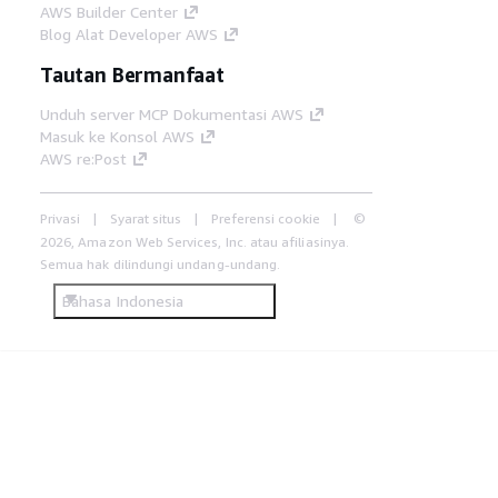
AWS Builder Center
Blog Alat Developer AWS
Tautan Bermanfaat
Unduh server MCP Dokumentasi AWS
Masuk ke Konsol AWS
AWS re:Post
Privasi
Syarat situs
Preferensi cookie
©
2026, Amazon Web Services, Inc. atau afiliasinya.
Semua hak dilindungi undang-undang.
Bahasa Indonesia