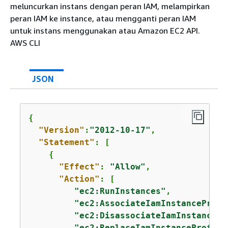
meluncurkan instans dengan peran IAM, melampirkan
peran IAM ke instance, atau mengganti peran IAM
untuk instans menggunakan atau Amazon EC2 API.
AWS CLI
JSON
{
"Version"
:
"2012-10-17"
,

"Statement"
: [

{
"Effect"
: 
"Allow"
,

"Action"
: [

"ec2:RunInstances"
,

"ec2:AssociateIamInstanceProfi
"ec2:DisassociateIamInstancePr
"ec2:ReplaceIamInstanceProfile