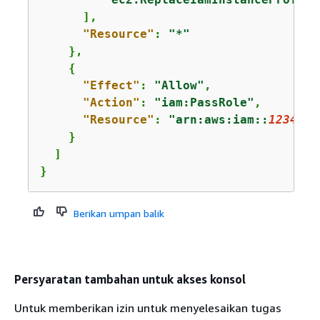
      ],

"Resource"
: 
"*"
    },

{
"Effect"
: 
"Allow"
,

"Action"
: 
"iam:PassRole"
,

"Resource"
: 
"arn:aws:iam::
1234567
    }

  ]

}
Berikan umpan balik
Persyaratan tambahan untuk akses konsol
Untuk memberikan izin untuk menyelesaikan tugas