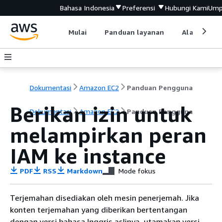
Bahasa Indonesia
Preferensi
Hubungi Kami
Ump
Mulai
Panduan layanan
Alat devel
Dokumentasi
Amazon EC2
Panduan Pengguna
Berikan izin untuk
Dokumentasi
Amazon EC2
Panduan Pengguna
melampirkan peran
IAM ke instance
PDF
RSS
Markdown
Mode fokus
Terjemahan disediakan oleh mesin penerjemah. Jika
konten terjemahan yang diberikan bertentangan
dengan versi bahasa Inggris aslinya, utamakan versi