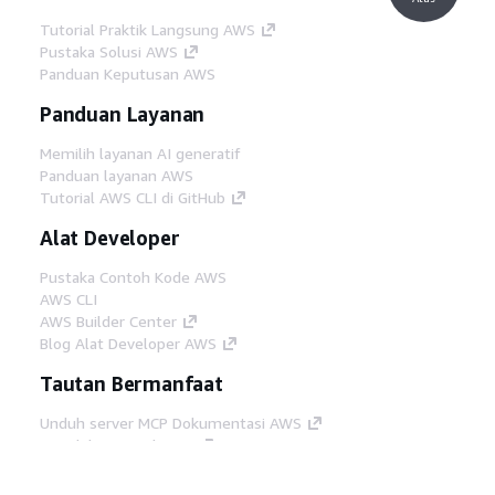
Tutorial Praktik Langsung AWS
Pustaka Solusi AWS
Panduan Keputusan AWS
Panduan Layanan
Memilih layanan AI generatif
Panduan layanan AWS
Tutorial AWS CLI di GitHub
Alat Developer
Pustaka Contoh Kode AWS
AWS CLI
AWS Builder Center
Blog Alat Developer AWS
Tautan Bermanfaat
Unduh server MCP Dokumentasi AWS
Masuk ke Konsol AWS
AWS re:Post