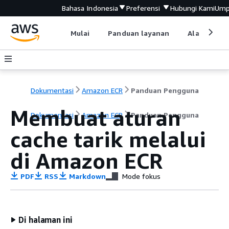
Bahasa Indonesia
Preferensi
Hubungi Kami
Ump
Mulai
Panduan layanan
Alat devel
Dokumentasi
Amazon ECR
Panduan Pengguna
Membuat aturan
Dokumentasi
Amazon ECR
Panduan Pengguna
cache tarik melalui
di Amazon ECR
PDF
RSS
Markdown
Mode fokus
Di halaman ini