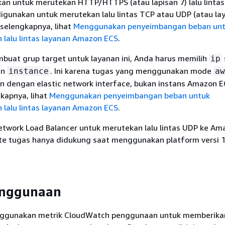
kan untuk merutekan HTTP/HTTPS (atau lapisan 7) lalu lintas
igunakan untuk merutekan lalu lintas TCP atau UDP (atau lay
selengkapnya, lihat
Menggunakan penyeimbangan beban un
 lalu lintas layanan Amazon ECS
.
buat grup target untuk layanan ini, Anda harus memilih
ip
an
. Ini karena tugas yang menggunakan mode
instance
aw
an dengan elastic network interface, bukan instans Amazon E
kapnya, lihat
Menggunakan penyeimbangan beban untuk
 lalu lintas layanan Amazon ECS
.
work Load Balancer untuk merutekan lalu lintas UDP ke Am
e tugas hanya didukung saat menggunakan platform versi 1
enggunaan
ggunakan metrik CloudWatch penggunaan untuk memberika