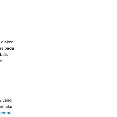
 diskon
as pada
ali,
asi
S yang
erilaku
memori