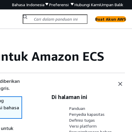
Bahasa Indonesia
Preferensi
Hubungi Kami
Umpan Balik
Buat Akun AWS
 untuk Amazon ECS
diberikan
gris.
Di halaman ini
ng
si bahasa
Panduan
Penyedia kapasitas
Definisi tugas
Versi platform
 untuk
Penyeimbangan beban