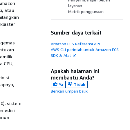
 Amazon
layanan
i, atau
Metrik penggunaan
hilangkan
klaster
Sumber daya terkait
engemas
Amazon ECS Referensi API
ntukan
AWS CLI perintah untuk Amazon ECS
SDK & Alat
emiliki
ya CPU,
Apakah halaman ini
membantu Anda?
inisi
kapnya,
Ya
Tidak
Berikan umpan balik
0), sistem
r edisi
semua