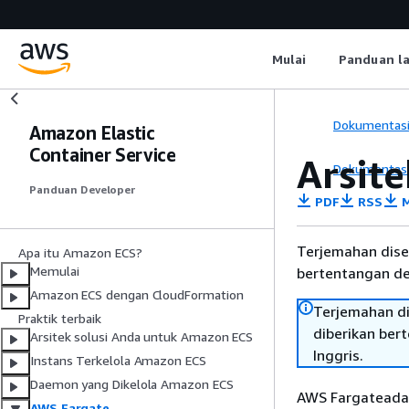
Mulai
Panduan l
Dokumentas
Amazon Elastic
Container Service
Arsit
Dokumentas
Panduan Developer
PDF
RSS
M
Terjemahan dise
Apa itu Amazon ECS?
Memulai
bertentangan den
Amazon ECS dengan CloudFormation
Terjemahan di
Praktik terbaik
diberikan ber
Arsitek solusi Anda untuk Amazon ECS
Inggris.
Instans Terkelola Amazon ECS
Daemon yang Dikelola Amazon ECS
AWS Fargateada
AWS Fargate