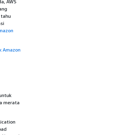
da, AWS
yang
 tahu
si
Amazon
uk Amazon
untuk
ra merata
ication
oad