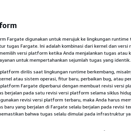
tform
orm Fargate digunakan untuk merujuk ke lingkungan runtime 
tur tugas Fargate. Ini adalah kombinasi dari kernel dan versi
memilih versi platform ketika Anda menjalankan tugas atau k
yanan untuk mempertahankan sejumlah tugas yang identik.
i platform dirilis saat lingkungan runtime berkembang, misalny
rnel atau sistem operasi, fitur baru, perbaikan bug, atau 
 platform Fargate diperbarui dengan membuat revisi versi p
as berjalan pada satu revisi versi platform selama siklus hidu
gunakan revisi versi platform terbaru, maka Anda harus mem
s baru yang berjalan di Fargate selalu berjalan pada revisi te
 memastikan bahwa tugas selalu dimulai pada infrastruktur 