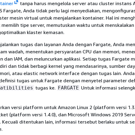
tainer
tanpa harus mengelola server atau cluster instans
 Fargate, Anda tidak perlu lagi menyediakan, mengonfiguras
ter mesin virtual untuk menjalankan kontainer. Hal ini meng
 memilih tipe server, memutuskan waktu untuk menskalakan 
optimalkan klaster kemasan.
jalankan tugas dan layanan Anda dengan Fargate, Anda m
alam wadah, menentukan persyaratan CPU dan memori, mene
an dan IAM, dan meluncurkan aplikasi. Setiap tugas Fargate m
ndiri dan tidak berbagi kernel yang mendasarinya, sumber da
ori, atau elastic network interface dengan tugas lain. Anda
definisi tugas untuk Fargate dengan menyetel parameter def
tugas ke.
Untuk informasi seleng
atibilities
FARGATE
an versi platform untuk Amazon Linux 2 (platform versi 1.3.
cket (platform versi 1.4.0), dan Microsoft Windows 2019 Serve
. Kecuali ditentukan lain, informasi tersebut berlaku untuk 
e.