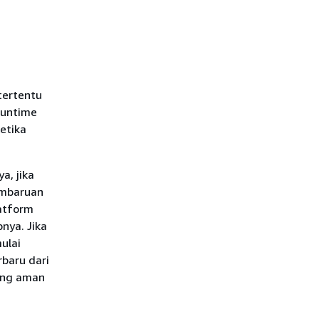
tertentu
 runtime
etika
a, jika
pembaruan
latform
pnya. Jika
ulai
rbaru dari
yang aman