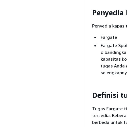
Penyedia 
Penyedia kapasit
Fargate
Fargate Spot
dibandingka
kapasitas k
tugas Anda 
selengkapnya
Definisi t
Tugas Fargate t
tersedia. Bebera
berbeda untuk t