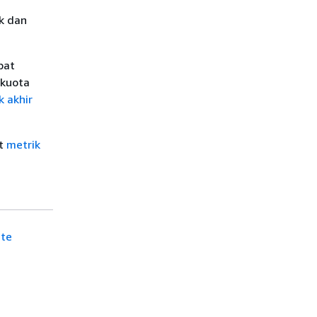
k dan
pat
 kuota
ik akhir
at
metrik
te