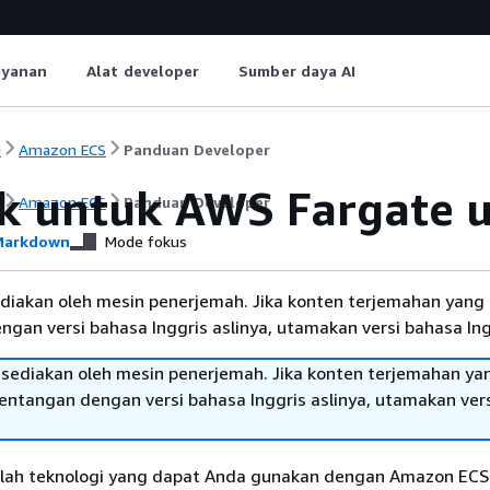
ayanan
Alat developer
Sumber daya AI
i
Amazon ECS
Panduan Developer
ek untuk AWS Fargate
i
Amazon ECS
Panduan Developer
arkdown
Mode fokus
diakan oleh mesin penerjemah. Jika konten terjemahan yang 
gan versi bahasa Inggris aslinya, utamakan versi bahasa Ing
sediakan oleh mesin penerjemah. Jika konten terjemahan ya
tentangan dengan versi bahasa Inggris aslinya, utamakan ver
lah teknologi yang dapat Anda gunakan dengan Amazon ECS