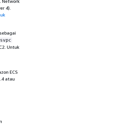
. Network
er 4).
tuk
sebagai
svpc
C2. Untuk
azon ECS
.4 atau
n