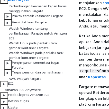
menjalankan
con
Pertimbangan keamanan kapan harus
EC2. Dengan AWS
menggunakan Fargate
menskalakan klas
Praktik terbaik keamanan Fargate
kebutuhan untuk
Versi platform Fargate
Anda, atau meng
Wadah Windows tentang
pertimbangan Fargate untuk Amazon
Ketika Anda men
ECS
aplikasi Anda d
Wadah Linux pada perilaku tarik
kebijakan jaring
gambar kontainer Fargate
Wadah Windows pada perilaku tarik
batas isolasi se
gambar kontainer Fargate
sumber daya mem
Penyimpanan sementara tugas
mengonfigurasi 
Fargate
requiresComp
Tugas pensiun dan pemeliharaan
lihat
Kapasitas
.
AWS Wilayah Fargate
EC2
Fargate menawark
Amazon ECS Anywhere
operasi Bottlero
Mode Ekspres Amazon ECS
Lengkap dan Inti
Definisi tugas
platform Fargat
klaster