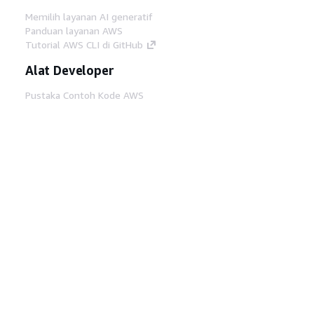
Memilih layanan AI generatif
Panduan layanan AWS
Tutorial AWS CLI di GitHub
Alat Developer
Pustaka Contoh Kode AWS
AWS CLI
AWS Builder Center
Blog Alat Developer AWS
Tautan Bermanfaat
Unduh server MCP Dokumentasi AWS
Masuk ke Konsol AWS
AWS re:Post
Privasi
Syarat situs
Preferensi cookie
©
2026, Amazon Web Services, Inc. atau afiliasinya.
Semua hak dilindungi undang-undang.
Bahasa Indonesia