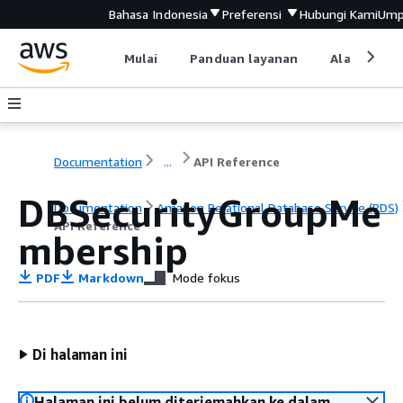
Bahasa Indonesia
Preferensi
Hubungi Kami
Ump
Mulai
Panduan layanan
Alat devel
Documentation
...
API Reference
DBSecurityGroupMe
Documentation
Amazon Relational Database Service (RDS)
API Reference
mbership
PDF
Markdown
Mode fokus
Di halaman ini
Halaman ini belum diterjemahkan ke dalam