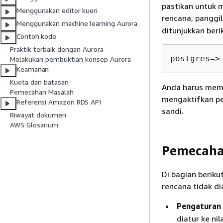
pastikan untuk 
Menggunakan editor kueri
rencana, panggi
Menggunakan machine learning Aurora
ditunjukkan beri
Contoh kode
Praktik terbaik dengan Aurora
postgres
=
>
Melakukan pembuktian konsep Aurora
Keamanan
Kuota dan batasan
Anda harus mema
Pemecahan Masalah
mengaktifkan pen
Referensi Amazon RDS API
sandi.
Riwayat dokumen
AWS Glosarium
Pemecaha
Di bagian berik
rencana tidak di
Pengaturan
diatur ke ni