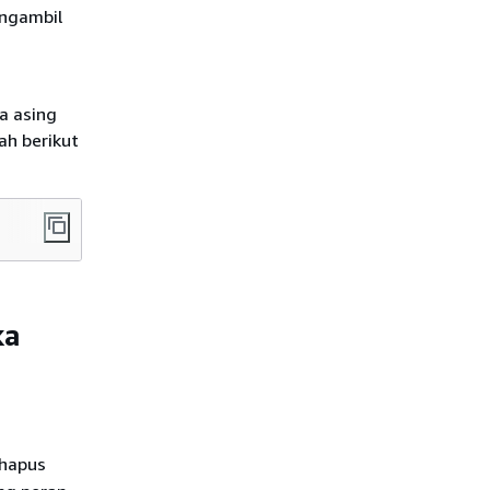
ngambil
a asing
ah berikut
ka
hapus