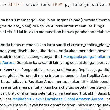
s
=
>
SELECT
 srvoptions 
FROM
 pg_foreign_server 
nda harus memanggil apg_plan_mgmt.reload() setelah mema
mt.delete_plan() di Replika Aurora untuk membuat fungsi
efektif. Hal ini akan memastikan bahwa perubahan telah be
 Anda harus memasukkan kata sandi di create_replica_plan_c
man yang disebutkan. Jika tidak, Anda akan menerima pesan
ntuk informasi selengkapnya, lihat
Mengelola pengambilan r
a Aurora
. Gunakan kata sandi lain yang sesuai dengan persya
n koneksi
- Pengambilan rencana di Aurora Replicas juga di
se global Aurora, di mana instance penulis dan Replika Aur
rbagai wilayah. Pastikan Anda menggunakan titik akhir penul
ase untuk mempertahankan konektivitas setelah peristiwa fa
ver. Untuk informasi selengkapnya tentang titik akhir Basis 
a, lihat
Melihat titik akhir Database Global Amazon Aurora
. I
 Replika lintas Wilayah harus dapat berkomunikasi mengguna