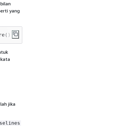
bilan
erti yang
re();
ntuk
 kata
ah jika
selines