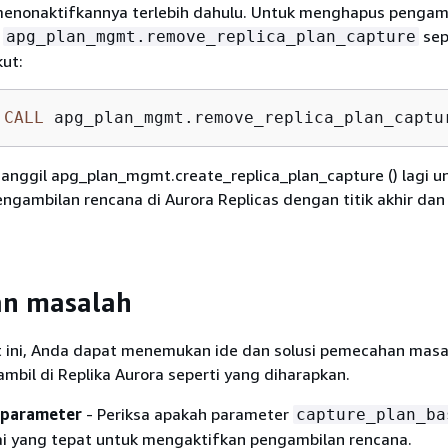
menonaktifkannya terlebih dahulu. Untuk menghapus pengam
l
sep
apg_plan_mgmt.remove_replica_plan_capture
kut:
CALL
 apg_plan_mgmt.remove_replica_plan_captu
nggil apg_plan_mgmt.create_replica_plan_capture () lagi u
gambilan rencana di Aurora Replicas dengan titik akhir dan
n masalah
ut ini, Anda dapat menemukan ide dan solusi pemecahan masal
ambil di Replika Aurora seperti yang diharapkan.
 parameter
- Periksa apakah parameter
capture_plan_ba
lai yang tepat untuk mengaktifkan pengambilan rencana.