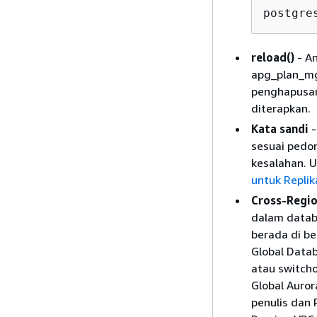
postgre
reload()
- A
apg_plan_mg
penghapusan 
diterapkan.
Kata sandi
-
sesuai pedo
kesalahan. U
untuk Replik
Cross-Regio
dalam databa
berada di be
Global Datab
atau switcho
Global Auror
penulis dan