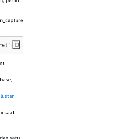
ng peran
an_capture
re(
'endpoint'
, 
'password'
);
int
abase,
cluster
i saat
 dan satu