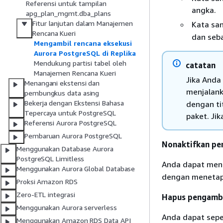
Referensi untuk tampilan
angka.
apg_plan_mgmt.dba_plans
Fitur lanjutan dalam Manajemen
Kata san
Rencana Kueri
dan seba
Mengambil rencana eksekusi
Aurora PostgreSQL di Replika
Mendukung partisi tabel oleh
catatan
Manajemen Rencana Kueri
Jika Anda
Menangani ekstensi dan
menjalan
pembungkus data asing
Bekerja dengan Ekstensi Bahasa
dengan ti
Tepercaya untuk PostgreSQL
paket. Jik
Referensi Aurora PostgreSQL
Pembaruan Aurora PostgreSQL
Nonaktifkan pe
Menggunakan Database Aurora
PostgreSQL Limitless
Anda dapat men
Menggunakan Aurora Global Database
dengan menetapk
Proksi Amazon RDS
Zero-ETL integrasi
Hapus pengambi
Menggunakan Aurora serverless
Anda dapat sepe
Menggunakan Amazon RDS Data API