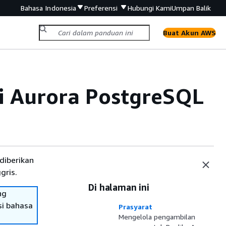
Bahasa Indonesia
Preferensi
Hubungi Kami
Umpan Balik
Buat Akun AWS
i Aurora PostgreSQL
diberikan
gris.
Di halaman ini
ng
si bahasa
Prasyarat
Mengelola pengambilan