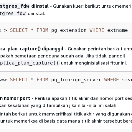
diinstal
- Gunakan kueri berikut untuk memeri
stgres_fdw
diinstal.
tgres_fdw
s
=
>
SELECT
*
FROM
 pg_extension 
WHERE
 extname 
ica_plan_capture() dipanggil
- Gunakan perintah berikut unt
pakah pemetaan pengguna sudah ada. Jika tidak, panggil
untuk menginisialisasi fitur ini.
plica_plan_capture()
s
=
>
SELECT
*
FROM
 pg_foreign_server 
WHERE
 srv
an nomor port
- Periksa apakah titik akhir dan nomor port ses
n kesalahan yang ditampilkan jika nilai-nilai ini salah.
ntah berikut untuk memverifikasi titik akhir yang digunakan
 untuk memeriksa di basis data mana titik akhir tersebut ber