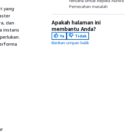
rencana untuk Replika Aurora
Pemecahan masalah
i yang
aster
Apakah halaman ini
ra, dan
membantu Anda?
a instans
Ya
Tidak
perlukan.
Berikan umpan balik
performa
ur