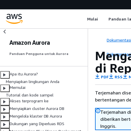
Mulai
Panduan l
Dokumentas
Amazon Aurora
Menga
Dokumentas
Panduan Pengguna untuk Aurora
di Rep
Apa itu Aurora?
PDF
RSS
M
Menyiapkan lingkungan Anda
Memulai
Terjemahan dise
Tutorial dan kode sampel
bertentangan den
Akses terprogram ke
Menyiapkan cluster Aurora DB
Terjemahan di
Mengelola klaster DB Aurora
diberikan ber
Dukungan yang Diperluas RDS
Inggris.