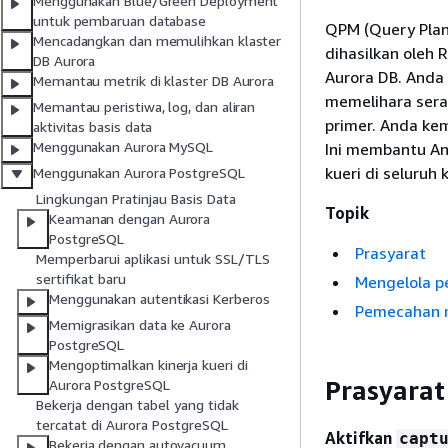
Menggunakan Blue/Green Deployment
untuk pembaruan database
QPM (Query Pla
Mencadangkan dan memulihkan klaster
dihasilkan oleh 
DB Aurora
Aurora DB. Anda
Memantau metrik di klaster DB Aurora
memelihara sera
Memantau peristiwa, log, dan aliran
primer. Anda kem
aktivitas basis data
Menggunakan Aurora MySQL
Ini membantu An
kueri di seluruh 
Menggunakan Aurora PostgreSQL
Lingkungan Pratinjau Basis Data
Topik
Keamanan dengan Aurora
PostgreSQL
Prasyarat
Memperbarui aplikasi untuk SSL/TLS
sertifikat baru
Mengelola p
Menggunakan autentikasi Kerberos
Pemecahan 
Memigrasikan data ke Aurora
PostgreSQL
Mengoptimalkan kinerja kueri di
Prasyarat
Aurora PostgreSQL
Bekerja dengan tabel yang tidak
tercatat di Aurora PostgreSQL
Aktifkan
capt
Bekerja dengan autovacuum