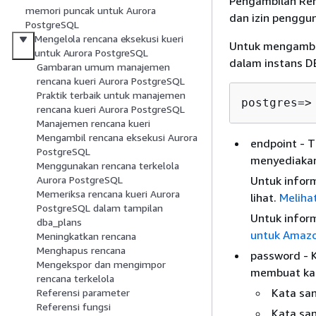
Pengambilan Ren
memori puncak untuk Aurora
dan izin penggun
PostgreSQL
Mengelola rencana eksekusi kueri
Untuk mengambil
untuk Aurora PostgreSQL
dalam instans DB 
Gambaran umum manajemen
rencana kueri Aurora PostgreSQL
Praktik terbaik untuk manajemen
postgres
=
>
rencana kueri Aurora PostgreSQL
Manajemen rencana kueri
Mengambil rencana eksekusi Aurora
endpoint - T
PostgreSQL
menyediakan 
Menggunakan rencana terkelola
Untuk inform
Aurora PostgreSQL
Memeriksa rencana kueri Aurora
lihat.
Meliha
PostgreSQL dalam tampilan
Untuk inform
dba_plans
untuk Amazo
Meningkatkan rencana
Menghapus rencana
password - 
Mengekspor dan mengimpor
membuat kat
rencana terkelola
Kata san
Referensi parameter
Referensi fungsi
Kata san