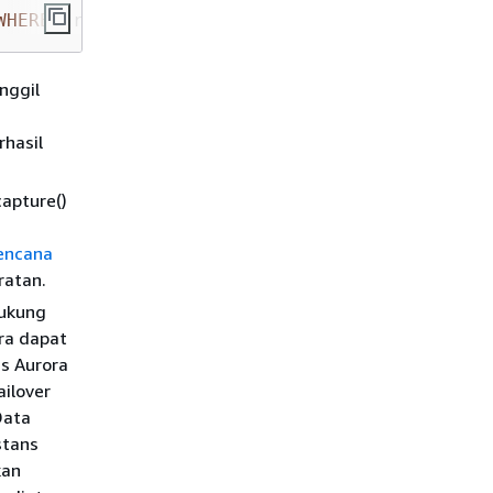
WHERE
 srvname 
=
'apg_plan_mgmt_writer_foreign
nggil
rhasil
apture()
encana
ratan.
dukung
ora dapat
is Aurora
ilover
Data
nstans
kan