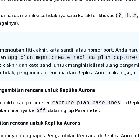
di harus memiliki setidaknya satu karakter khusus (
,
,
?
!
#
gainya).
 mengubah titik akhir, kata sandi, atau nomor port, Anda haru
kan
apg_plan_mgmt.create_replica_plan_capture(
tik akhir dan kata sandi untuk menginisialisasi ulang pengam
a tidak, pengambilan rencana dari Replika Aurora akan gagal.
ngambilan rencana untuk Replika Aurora
onaktifkan parameter
di Repl
capture_plan_baselines
an nilainya ke
dalam grup Parameter.
off
lan rencana untuk Replika Aurora
nuhnya menghapus Pengambilan Rencana di Replika Aurora t