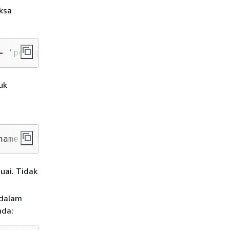
ksa
=
'postgres_fdw'
uk
name 
=
'apg_plan_mgmt_writer_foreign_server'
;
uai. Tidak
 dalam
ada: