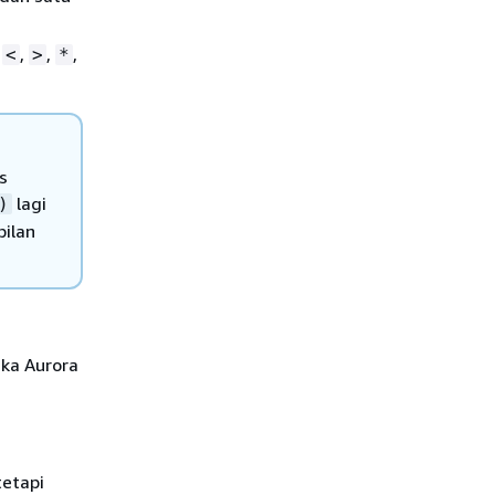
,
,
,
,
<
>
*
s
lagi
)
bilan
ika Aurora
etapi