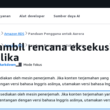
ayanan
Alat developer
Sumber daya AI
i
Amazon RDS
Panduan Pengguna untuk Aurora
mbil rencana eksekus
i
Amazon RDS
Panduan Pengguna untuk Aurora
lika
arkdown
Mode fokus
diakan oleh mesin penerjemah. Jika konten terjemahan yang 
gan versi bahasa Inggris aslinya, utamakan versi bahasa Ing
sediakan oleh mesin penerjemah. Jika konten terjemahan ya
tentangan dengan versi bahasa Inggris aslinya, utamakan ver