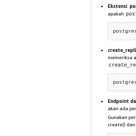
Ekstensi
po
apakah
pos
postgre
create_repl
memeriksa a
create_re
postgre
Endpoint d
akan ada pesa
Gunakan peri
create() dan