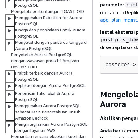
parameter
cap
PostgreSQL
Mengelola pertentangan TOAST OID
rencana di Repli
Menggunakan Babelfish for Aurora
apg_plan_mgmt.
PostgreSQL
Kinerja dan penskalaan untuk Aurora
Instal ekstensi
PostgreSQL
postgres_fdw
Menyetel dengan peristiwa tunggu di
di setiap basis d
Aurora PostgreSQL
Penyetelan Aurora PostgreSQL
dengan wawasan proaktif Amazon
postgres
=
>
DevOps Guru
Praktik terbaik dengan Aurora
PostgreSQL
Replikasi dengan Aurora PostgreSQL
Mengelol
Penerusan tulis lokal di Aurora
PostgreSQL
Aurora
Menggunakan Aurora PostgreSQL
sebagai Basis Pengetahuan untuk
Aktifkan pengam
Amazon Bedrock
Mengintegrasikan Aurora PostgreSQL
Anda harus memi
dengan layanan AWS
Memantau rencana eksekusi kueri dan