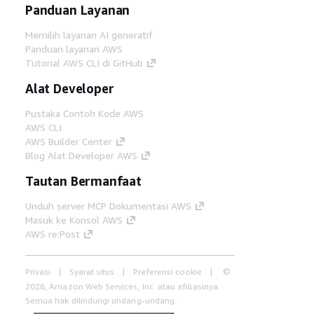
Panduan Layanan
Memilih layanan AI generatif
Panduan layanan AWS
Tutorial AWS CLI di GitHub
Alat Developer
Pustaka Contoh Kode AWS
AWS CLI
AWS Builder Center
Blog Alat Developer AWS
Tautan Bermanfaat
Unduh server MCP Dokumentasi AWS
Masuk ke Konsol AWS
AWS re:Post
Privasi
Syarat situs
Preferensi cookie
©
2026, Amazon Web Services, Inc. atau afiliasinya.
Semua hak dilindungi undang-undang.