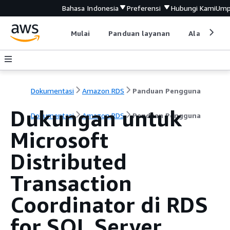
Bahasa Indonesia
Preferensi
Hubungi Kami
Ump
Mulai
Panduan layanan
Alat devel
Dokumentasi
Amazon RDS
Panduan Pengguna
Dukungan untuk
Dokumentasi
Amazon RDS
Panduan Pengguna
Microsoft
Distributed
Transaction
Coordinator di RDS
for SQL Server