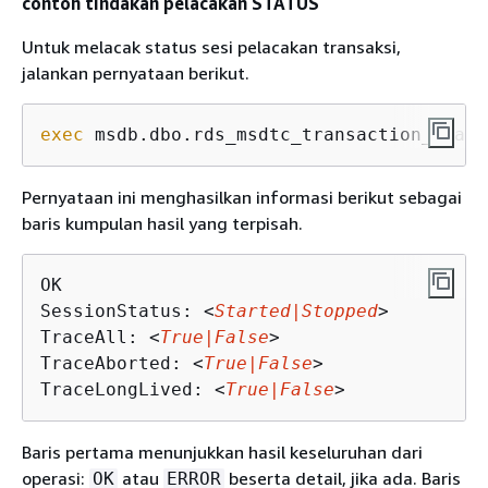
contoh tindakan pelacakan STATUS
Untuk melacak status sesi pelacakan transaksi,
jalankan pernyataan berikut.
exec
 msdb.dbo.rds_msdtc_transaction_traci
Pernyataan ini menghasilkan informasi berikut sebagai
baris kumpulan hasil yang terpisah.
OK

SessionStatus: <
Started|Stopped
>

TraceAll: <
True|False
>

TraceAborted: <
True|False
>

TraceLongLived: <
True|False
>
Baris pertama menunjukkan hasil keseluruhan dari
operasi:
atau
beserta detail, jika ada. Baris
OK
ERROR