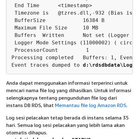
 End Time      <timestamp>

 Timezone is   @tzres.dll,-932 (Bias is 0
 BufferSize            16384 B

 Maximum File Size     10 MB

 Buffers  Written      Not set (Logger ma
 Logger Mode Settings (11000002) ( circul
 ProcessorCount         1 

Processing completed   Buffers: 1, Events
Event traces dumped to 
d:\rdsdbdata\Log\m
Anda dapat menggunakan informasi terperinci untuk
mencari nama file log yang dihasilkan. Untuk informasi
selengkapnya tentang pengunduhan file log dari
instans DB RDS, lihat
Memantau file log Amazon RDS
.
Log sesi pelacakan tetap berada di instans selama 35
hari. Semua log sesi pelacakan yang lebih lama akan
otomatis dihapus.