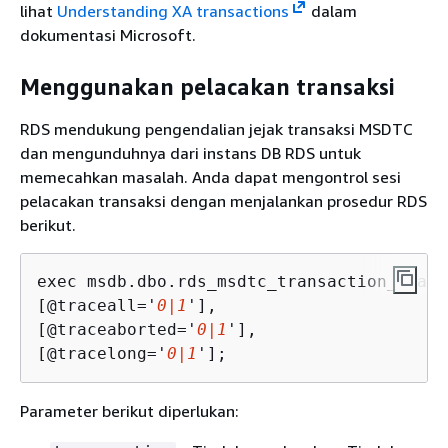
lihat
Understanding XA transactions
dalam
dokumentasi Microsoft.
Menggunakan pelacakan transaksi
RDS mendukung pengendalian jejak transaksi MSDTC
dan mengunduhnya dari instans DB RDS untuk
memecahkan masalah. Anda dapat mengontrol sesi
pelacakan transaksi dengan menjalankan prosedur RDS
berikut.
exec msdb.dbo.rds_msdtc_transaction_traci
[@traceall='
0|1
'],

[@traceaborted='
0|1
'],

[@tracelong='
0|1
'];
Parameter berikut diperlukan: