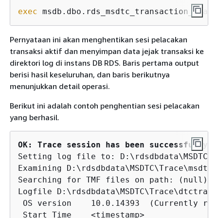
exec
 msdb.dbo.rds_msdtc_transaction_traci
Pernyataan ini akan menghentikan sesi pelacakan
transaksi aktif dan menyimpan data jejak transaksi ke
direktori log di instans DB RDS. Baris pertama output
berisi hasil keseluruhan, dan baris berikutnya
menunjukkan detail operasi.
Berikut ini adalah contoh penghentian sesi pelacakan
yang berhasil.
OK: Trace session has been successfully s
Setting log file to: D:\rdsdbdata\MSDTC\T
Examining D:\rdsdbdata\MSDTC\Trace\msdtct
Searching for TMF files on path: (null)

Logfile D:\rdsdbdata\MSDTC\Trace\dtctrace
 OS version    10.0.14393  (Currently run
 Start Time    <timestamp>
