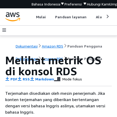
Bahasa Indonesia
Preferensi
Hubungi Kami
Ump
Mulai
Panduan layanan
Alat devel
Dokumentasi
Amazon RDS
Panduan Pengguna
Melihat metrik OS
Dokumentasi
Amazon RDS
Panduan Pengguna
di konsol RDS
PDF
RSS
Markdown
Mode fokus
Terjemahan disediakan oleh mesin penerjemah. Jika
konten terjemahan yang diberikan bertentangan
dengan versi bahasa Inggris aslinya, utamakan versi
bahasa Inggris.