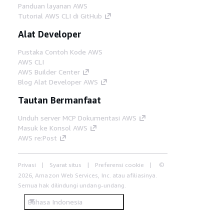
Panduan layanan AWS
Tutorial AWS CLI di GitHub
Alat Developer
Pustaka Contoh Kode AWS
AWS CLI
AWS Builder Center
Blog Alat Developer AWS
Tautan Bermanfaat
Unduh server MCP Dokumentasi AWS
Masuk ke Konsol AWS
AWS re:Post
Privasi
Syarat situs
Preferensi cookie
©
2026, Amazon Web Services, Inc. atau afiliasinya.
Semua hak dilindungi undang-undang.
Bahasa Indonesia