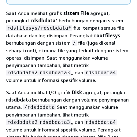
Saat Anda melihat grafik
sistem File
agregat,
perangkat
rdsdbdata*
berhubungan dengan sistem
file, tempat semua file
rdsfilesys/rdsdbdata*
database dan log disimpan. Perangkat
rootfilesys
berhubungan dengan sistem
file (juga dikenal
/
sebagai root), di mana file yang terkait dengan sistem
operasi disimpan. Saat menggunakan volume
penyimpanan tambahan, lihat metrik
,, dan
rdsdbdata2
rdsdbdata3
rdsdbdata4
volume untuk informasi spesifik volume.
Saat Anda melihat I/O grafik
Disk
agregat, perangkat
rdsdbdata
berhubungan dengan volume penyimpanan
utama.
Saat menggunakan volume
/rdsdbdata
penyimpanan tambahan, lihat metrik
,, dan
rdsdbdata2
rdsdbdata3
rdsdbdata4
volume untuk informasi spesifik volume. Perangkat
sistem file berhubungan dengan sistem /file (juga