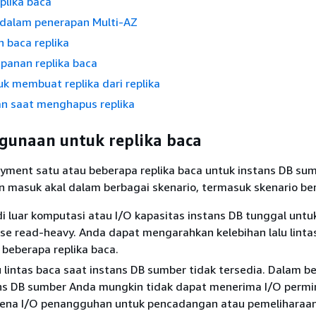
eplika baca
a dalam penerapan Multi-AZ
 baca replika
panan replika baca
k membuat replika dari replika
n saat menghapus replika
gunaan untuk replika baca
yment satu atau beberapa replika baca untuk instans DB su
 masuk akal dalam berbagai skenario, termasuk skenario beri
i luar komputasi atau I/O kapasitas instans DB tunggal untu
se read-heavy. Anda dapat mengarahkan kelebihan lalu lintas
 beberapa replika baca.
u lintas baca saat instans DB sumber tidak tersedia. Dalam b
ans DB sumber Anda mungkin tidak dapat menerima I/O permi
rena I/O penangguhan untuk pencadangan atau pemeliharaa