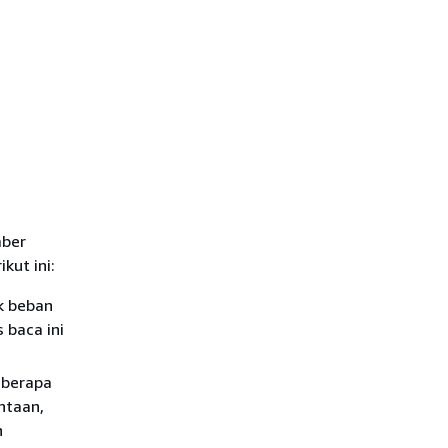
mber
kut ini:
k beban
 baca ini
eberapa
ntaan,
n