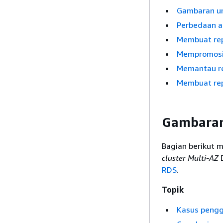
Gambaran u
Perbedaan a
Membuat rep
Mempromosik
Memantau re
Membuat rep
Gambaran
Bagian berikut 
cluster Multi-AZ
RDS
.
Topik
Kasus pengg