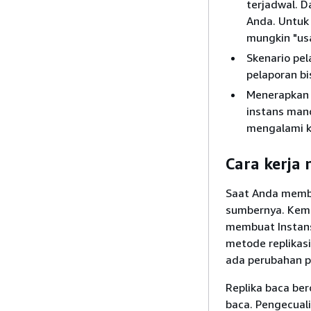
terjadwal. D
Anda. Untuk 
mungkin "usa
Skenario pel
pelaporan bi
Menerapkan 
instans mand
mengalami k
Cara kerja 
Saat Anda membu
sumbernya. Kemu
membuat Instans
metode replikasi
ada perubahan p
Replika baca be
baca. Pengecual