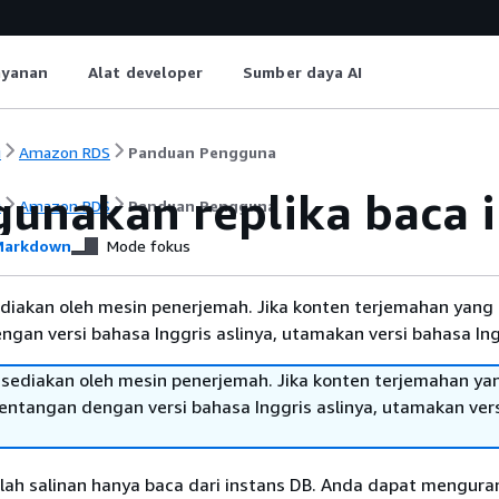
ayanan
Alat developer
Sumber daya AI
i
Amazon RDS
Panduan Pengguna
unakan replika baca i
i
Amazon RDS
Panduan Pengguna
arkdown
Mode fokus
diakan oleh mesin penerjemah. Jika konten terjemahan yang 
gan versi bahasa Inggris aslinya, utamakan versi bahasa Ing
sediakan oleh mesin penerjemah. Jika konten terjemahan ya
tentangan dengan versi bahasa Inggris aslinya, utamakan ver
ah salinan hanya baca dari instans DB. Anda dapat mengura