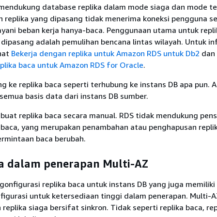
mendukung database replika dalam mode siaga dan mode te
an replika yang dipasang tidak menerima koneksi pengguna s
ayani beban kerja hanya-baca. Penggunaan utama untuk repli
 dipasang adalah pemulihan bencana lintas wilayah. Untuk in
hat
Bekerja dengan replika untuk Amazon RDS untuk Db2
dan
lika baca untuk Amazon RDS for Oracle
.
ng ke replika baca seperti terhubung ke instans DB apa pun.
semua basis data dari instans DB sumber.
uat replika baca secara manual. RDS tidak mendukung pens
a baca, yang merupakan penambahan atau penghapusan repli
ermintaan baca berubah.
ka dalam penerapan Multi-AZ
nfigurasi replika baca untuk instans DB yang juga memiliki 
figurasi untuk ketersediaan tinggi dalam penerapan. Multi-
replika siaga bersifat sinkron. Tidak seperti replika baca, rep