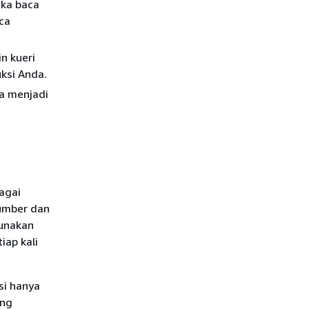
ika baca
ca
n kueri
uksi Anda.
a menjadi
agai
umber dan
gunakan
iap kali
si hanya
ang