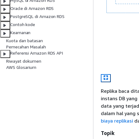
MySQL di Amazon RDS
Oracle di Amazon RDS
PostgreSQL di Amazon RDS
Contoh kode
Keamanan
Kuota dan batasan
Pemecahan Masalah
Referensi Amazon RDS API
Riwayat dokumen
AWS Glosarium
Replika baca di
instans DB yang 
data yang terjad
dalam hal yang 
biaya replikasi
d
Topik