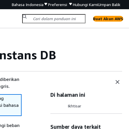
Bahasa Indonesia
Preferensi
Hubungi Kami
Umpan Balik
Buat Akun AWS
nstans DB
diberikan
gris.
Di halaman ini
ng
si bahasa
Ikhtisar
ngi beban
Sumber daya terkait