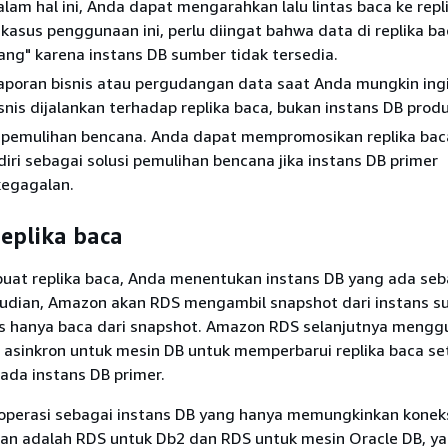
alam hal ini, Anda dapat mengarahkan lalu lintas baca ke repl
kasus penggunaan ini, perlu diingat bahwa data di replika ba
ng" karena instans DB sumber tidak tersedia.
aporan bisnis atau pergudangan data saat Anda mungkin ingi
snis dijalankan terhadap replika baca, bukan instans DB prod
pemulihan bencana. Anda dapat mempromosikan replika bac
iri sebagai solusi pemulihan bencana jika instans DB primer
egagalan.
replika baca
at replika baca, Anda menentukan instans DB yang ada seb
dian, Amazon akan RDS mengambil snapshot dari instans s
 hanya baca dari snapshot. Amazon RDS selanjutnya meng
 asinkron untuk mesin DB untuk memperbarui replika baca set
ada instans DB primer.
roperasi sebagai instans DB yang hanya memungkinkan konek
ian adalah RDS untuk Db2 dan RDS untuk mesin Oracle DB, y