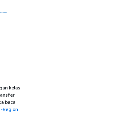
gan kelas
ransfer
ka baca
s-Region