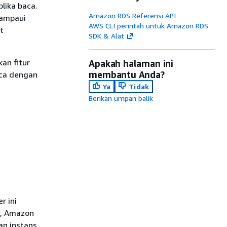
lika baca.
Amazon RDS Referensi API
lampaui
AWS CLI perintah untuk Amazon RDS
t
SDK & Alat
an fitur
Apakah halaman ini
membantu Anda?
aca dengan
Ya
Tidak
Berikan umpan balik
r ini
r, Amazon
an instans