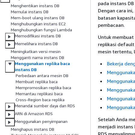
pada instans DB 
Menghentikan instans DB
Dengan cara ini,
Memulai instans DB
batasan kapasita
Mem-boot ulang instans DB
Menghubungkan instans EC2
pembacaan.
Menghubungkan fungsi Lambda
Memodifikasi instans DB
Untuk membuat r
Memelihara instans DB
replikasi defau
mesin tertentu, l
Meningkatkan versi mesin
Mengganti nama instans DB
Bekerja den
Menggunakan replika baca
instans DB
Menggunakan
Perbedaan antara mesin DB
Menggunakan
Membuat replika baca
Mempromosikan replika baca
Menggunakan
Memantau replikasi baca
Menggunakan
Cross-Region baca replika
Menandai sumber daya dan RDS
Menggunakan
ARN di Amazon RDS
Setelah Anda mem
Menggunakan penyimpanan
menjadi instans
Menghapus instans DB
RDS menyalinnya 