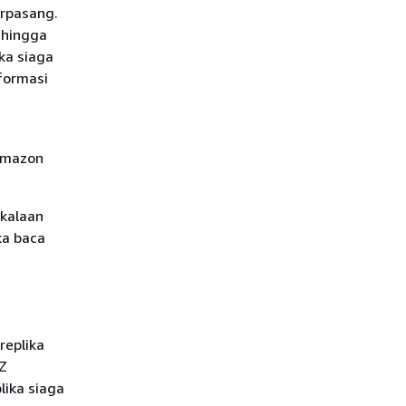
rpasang.
ehingga
ka siaga
formasi
 Amazon
kalaan
ka baca
replika
AZ
lika siaga