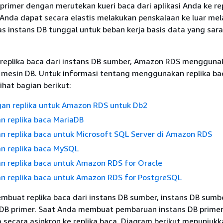
primer dengan merutekan kueri baca dari aplikasi Anda ke rep
 Anda dapat secara elastis melakukan penskalaan ke luar me
s instans DB tunggal untuk beban kerja basis data yang sara
eplika baca dari instans DB sumber, Amazon RDS menggunak
lt mesin DB. Untuk informasi tentang menggunakan replika b
ihat bagian berikut:
gan replika untuk Amazon RDS untuk Db2
 replika baca MariaDB
 replika baca untuk Microsoft SQL Server di Amazon RDS
 replika baca MySQL
 replika baca untuk Amazon RDS for Oracle
 replika baca untuk Amazon RDS for PostgreSQL
buat replika baca dari instans DB sumber, instans DB sumbe
 DB primer. Saat Anda membuat pembaruan instans DB prime
secara asinkron ke replika baca. Diagram berikut menunjukk