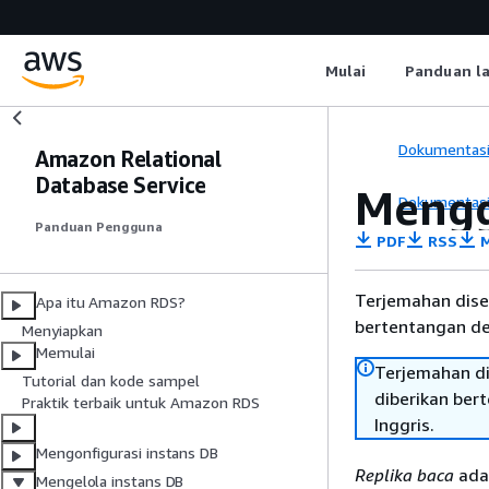
Mulai
Panduan l
Dokumentas
Amazon Relational
Database Service
Mengg
Dokumentas
Panduan Pengguna
PDF
RSS
M
Terjemahan dise
Apa itu Amazon RDS?
bertentangan den
Menyiapkan
Memulai
Terjemahan di
Tutorial dan kode sampel
diberikan ber
Praktik terbaik untuk Amazon RDS
Inggris.
Mengonfigurasi instans DB
Replika baca
adal
Mengelola instans DB