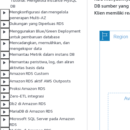
Tutorial: Mengelola instance MySQL
DB sumber yang m
DB
Mengkonfigurasi dan mengelola
Klien memiliki r
penerapan Multi-AZ
Dukungan yang Diperluas RDS
Menggunakan Blue/Green Deployment
untuk pembaruan database
Mencadangkan, memulihkan, dan
mengekspor data
Memantau Metrik dalam instans DB
Memantau peristiwa, log, dan aliran
aktivitas basis data
Amazon RDS Custom
Amazon RDS aktif AWS Outposts
Proksi Amazon RDS
Zero-ETL integrasi
Db2 di Amazon RDS
MariaDB di Amazon RDS
Microsoft SQL Server pada Amazon
RDS