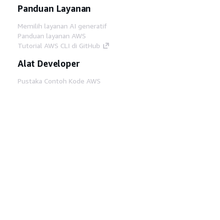
Panduan Layanan
Memilih layanan AI generatif
Panduan layanan AWS
Tutorial AWS CLI di GitHub
Alat Developer
Pustaka Contoh Kode AWS
AWS CLI
AWS Builder Center
Blog Alat Developer AWS
Tautan Bermanfaat
Unduh server MCP Dokumentasi AWS
Masuk ke Konsol AWS
AWS re:Post
Privasi
Syarat situs
Preferensi cookie
©
2026, Amazon Web Services, Inc. atau afiliasinya.
Semua hak dilindungi undang-undang.