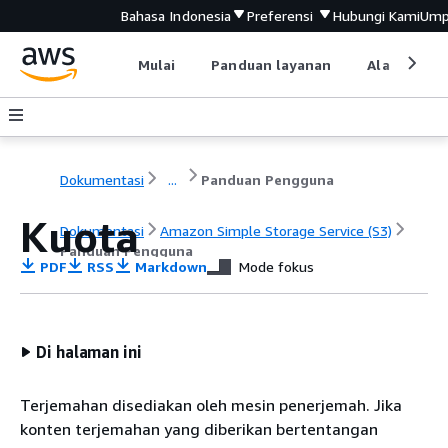
Bahasa Indonesia
Preferensi
Hubungi Kami
Ump
Mulai
Panduan layanan
Alat devel
Dokumentasi
...
Panduan Pengguna
Kuota
Dokumentasi
Amazon Simple Storage Service (S3)
Panduan Pengguna
PDF
RSS
Markdown
Mode fokus
Di halaman ini
Terjemahan disediakan oleh mesin penerjemah. Jika
konten terjemahan yang diberikan bertentangan