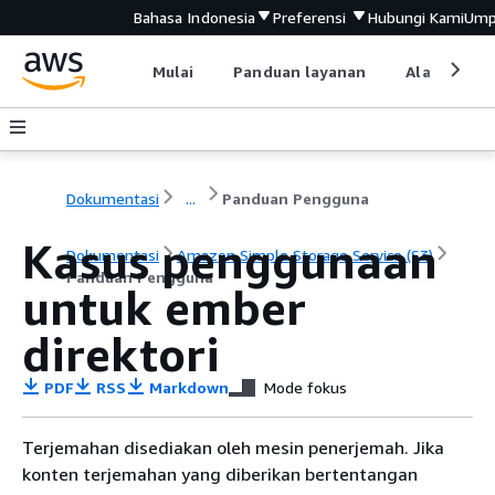
Bahasa Indonesia
Preferensi
Hubungi Kami
Ump
Mulai
Panduan layanan
Alat devel
Dokumentasi
...
Panduan Pengguna
Kasus penggunaan
Dokumentasi
Amazon Simple Storage Service (S3)
Panduan Pengguna
untuk ember
direktori
PDF
RSS
Markdown
Mode fokus
Terjemahan disediakan oleh mesin penerjemah. Jika
konten terjemahan yang diberikan bertentangan