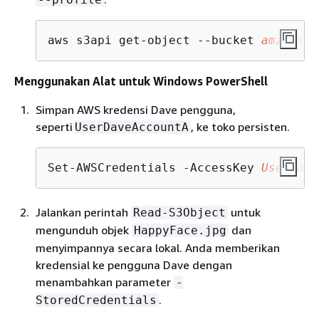
aws s3api get-object --bucket 
amzn-s3-
Menggunakan Alat untuk Windows PowerShell
Simpan AWS kredensi Dave pengguna,
seperti
, ke toko persisten.
UserDaveAccountA
Set-AWSCredentials -AccessKey 
UserDave
Jalankan perintah
untuk
Read-S3Object
mengunduh objek
dan
HappyFace.jpg
menyimpannya secara lokal. Anda memberikan
kredensial ke pengguna Dave dengan
menambahkan parameter
-
.
StoredCredentials