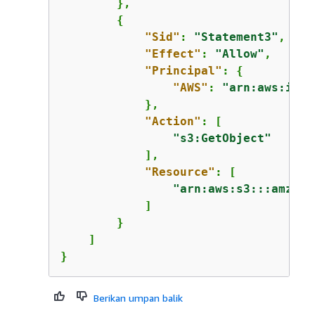
        },

{
"Sid"
: 
"Statement3"
,

"Effect"
: 
"Allow"
,

"Principal"
: 
{
"AWS"
: 
"arn:aws:iam:
            },

"Action"
: [

"s3:GetObject"
            ],

"Resource"
: [

"arn:aws:s3:::amzn-s
            ]

        }

    ]

}
Berikan umpan balik