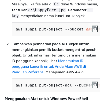
Misalnya, jika file ada di
drive Windows mesin,
C:
tentukan
. Parameter
c:\HappyFace.jpg
--
menyediakan nama kunci untuk objek.
key
aws s3api put-object --bucket 
amzn-s3-
Tambahkan pemberian pada ACL objek untuk
memungkinkan pemilik bucket mengontrol penuh
objek. Untuk informasi tentang cara menemukan
ID pengguna kanonik, lihat
Menemukan ID
pengguna kanonik untuk Anda Akun AWS di
Panduan Referensi
Manajemen
AWS Akun
.
aws s3api put-object-acl --bucket 
amzn
Menggunakan Alat untuk Windows PowerShell