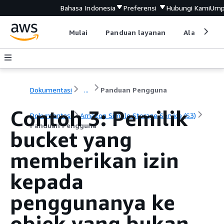
Bahasa Indonesia
Preferensi
Hubungi Kami
Ump
Mulai
Panduan layanan
Alat devel
Dokumentasi
...
Panduan Pengguna
Contoh 3: Pemilik
Dokumentasi
Amazon Simple Storage Service (S3)
Panduan Pengguna
bucket yang
memberikan izin
kepada
penggunanya ke
objek yang bukan