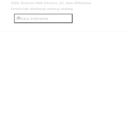
2026, Amazon Web Services, Inc. atau afiliasinya.
Semua hak dilindungi undang-undang.
Bahasa Indonesia