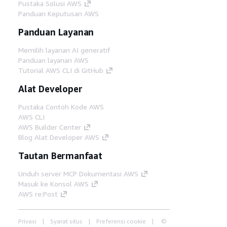
Pustaka Solusi AWS
Panduan Keputusan AWS
Panduan Layanan
Memilih layanan AI generatif
Panduan layanan AWS
Tutorial AWS CLI di GitHub
Alat Developer
Pustaka Contoh Kode AWS
AWS CLI
AWS Builder Center
Blog Alat Developer AWS
Tautan Bermanfaat
Unduh server MCP Dokumentasi AWS
Masuk ke Konsol AWS
AWS re:Post
Privasi
Syarat situs
Preferensi cookie
©