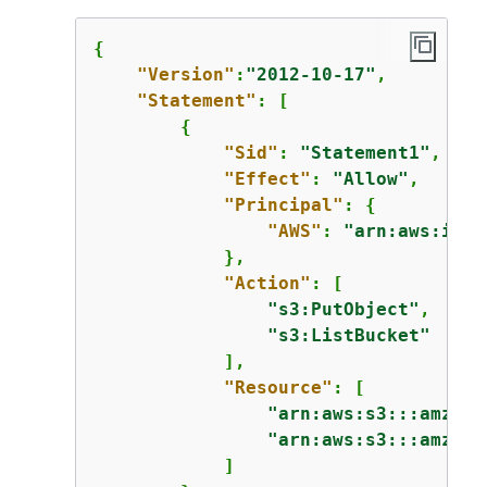
{
"Version"
:
"2012-10-17"
,

"Statement"
: [

{
"Sid"
: 
"Statement1"
,

"Effect"
: 
"Allow"
,

"Principal"
: 
{
"AWS"
: 
"arn:aws:iam:
            },

"Action"
: [

"s3:PutObject"
,

"s3:ListBucket"
            ],

"Resource"
: [

"arn:aws:s3:::amzn-s
"arn:aws:s3:::amzn-s
            ]
