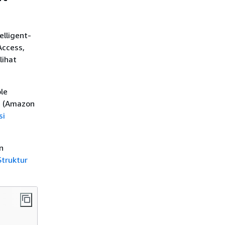
lligent-
Access,
lihat
le
e (Amazon
si
n
Struktur