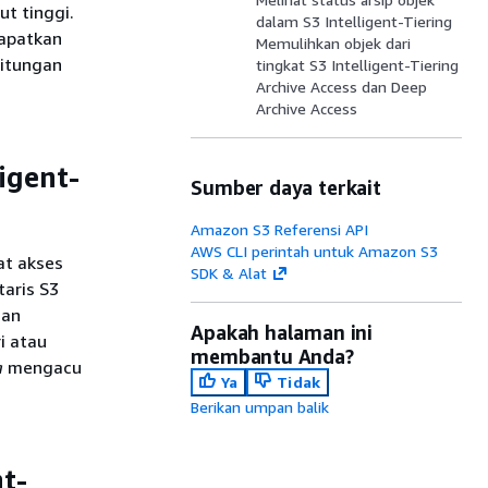
t tinggi.
dalam S3 Intelligent-Tiering
apatkan
Memulihkan objek dari
hitungan
tingkat S3 Intelligent-Tiering
Archive Access dan Deep
Archive Access
igent-
Sumber daya terkait
Amazon S3 Referensi API
AWS CLI perintah untuk Amazon S3
at akses
SDK & Alat
taris S3
dan
Apakah halaman ini
i atau
membantu Anda?
a
mengacu
Ya
Tidak
Berikan umpan balik
nt-