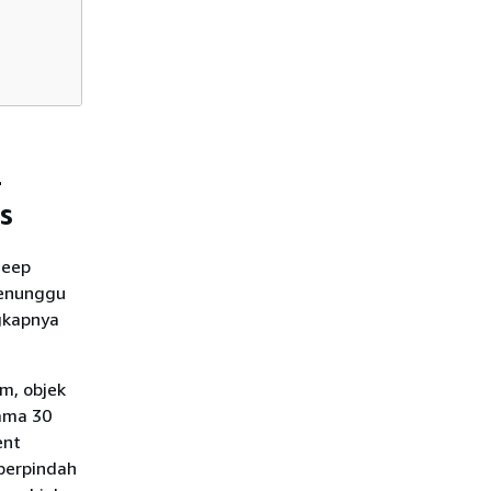
-
s
Deep
menunggu
gkapnya
m, objek
lama 30
ent
 berpindah