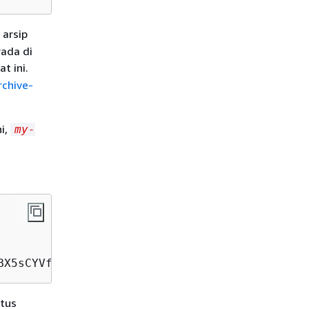
 arsip
rada di
t ini.
chive-
i,
my-
BX5sCYVf1bNRuU=
tus