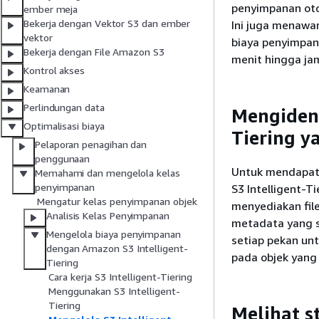
penyimpanan oto
ember meja
Bekerja dengan Vektor S3 dan ember
Ini juga menaw
vektor
biaya penyimpan
Bekerja dengan File Amazon S3
menit hingga ja
Kontrol akses
Keamanan
Perlindungan data
Mengident
Optimalisasi biaya
Tiering y
Pelaporan penagihan dan
penggunaan
Untuk mendapatk
Memahami dan mengelola kelas
penyimpanan
S3 Intelligent-
Mengatur kelas penyimpanan objek
menyediakan fil
Analisis Kelas Penyimpanan
metadata yang se
Mengelola biaya penyimpanan
setiap pekan un
dengan Amazon S3 Intelligent-
pada objek yang
Tiering
Cara kerja S3 Intelligent-Tiering
Menggunakan S3 Intelligent-
Tiering
Melihat s