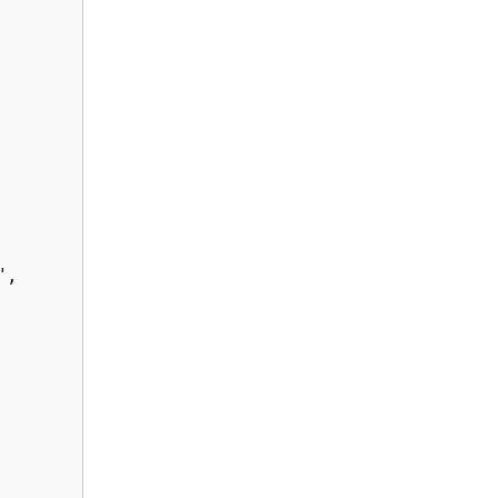
,              
