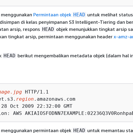
t menggunakan
Permintaan objek
untuk melihat status
HEAD
k disimpan di kelas penyimpanan S3 Intelligent-Tiering dan be
atan arsip, respons
objek menunjukkan tingkat arsip saa
HEAD
an tingkat arsip, permintaan menggunakan header
x-amz-ar
ek
berikut mengembalikan metadata objek (dalam hal in
HEAD
mage.jpg
 HTTP/1.1

et.s3.
region
.amazonaws.com

 28 Oct 2009 22:32:00 GMT

ion: AWS AKIAIOSFODNN7EXAMPLE:02236Q3V0Ronhpa
t menggunakan permintaan objek
untuk memantau sta
HEAD