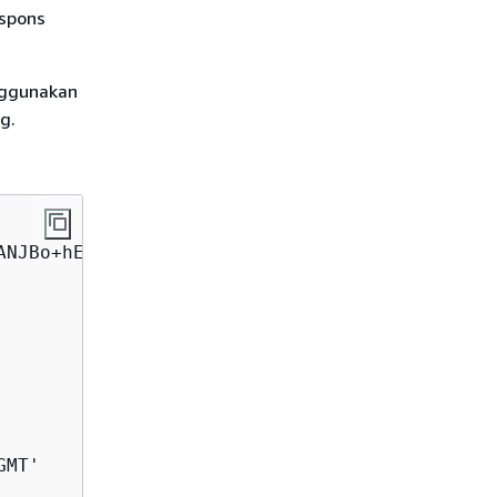
espons
nggunakan
g.