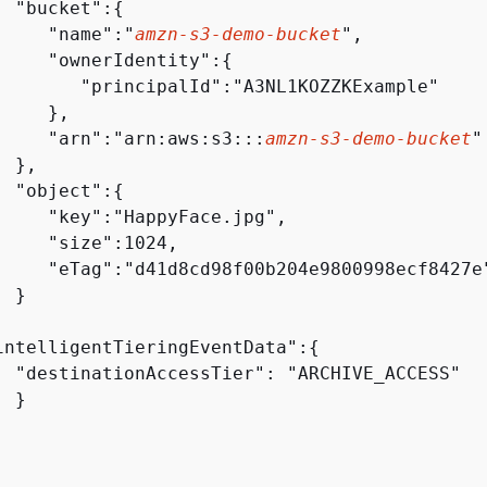
  "bucket":
{
     "name":"
amzn-s3-demo-bucket
",

     "ownerIdentity":
{
        "principalId":"A3NL1KOZZKExample"

    },

     "arn":"arn:aws:s3:::
amzn-s3-demo-bucket
"

 },

  "object":
{
     "key":"HappyFace.jpg",

     "size":1024,

     "eTag":"d41d8cd98f00b204e9800998ecf8427e"
 }



intelligentTieringEventData":
{
  "destinationAccessTier": "ARCHIVE_ACCESS"

 }
