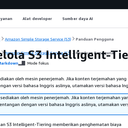
ayanan
Alat developer
Sumber daya AI
i
Amazon Simple Storage Service (S3)
Panduan Pengguna
ola S3 Intelligent-Ti
i
Amazon Simple Storage Service (S3)
Panduan Pengguna
arkdown
Mode fokus
diakan oleh mesin penerjemah. Jika konten terjemahan yang 
gan versi bahasa Inggris aslinya, utamakan versi bahasa Ing
sediakan oleh mesin penerjemah. Jika konten terjemahan ya
tentangan dengan versi bahasa Inggris aslinya, utamakan ver
an S3 Intelligent-Tiering memberikan penghematan biaya