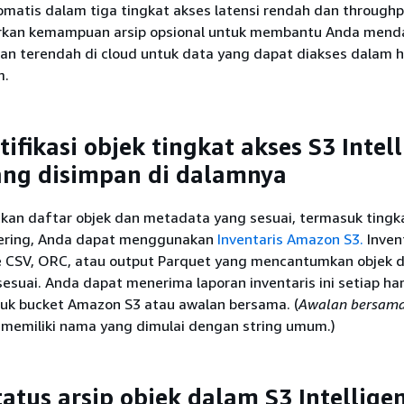
matis dalam tiga tingkat akses latensi rendah dan throughpu
arkan kemampuan arsip opsional untuk membantu Anda mend
an terendah di cloud untuk data yang dapat diakses dalam 
m.
ifikasi objek tingkat akses S3 Intell
ang disimpan di dalamnya
an daftar objek dan metadata yang sesuai, termasuk tingk
Tiering, Anda dapat menggunakan
Inventaris Amazon S3.
Inven
e CSV, ORC, atau output Parquet yang mencantumkan objek 
suai. Anda dapat menerima laporan inventaris ini setiap har
tuk bucket Amazon S3 atau awalan bersama. (
Awalan bersam
 memiliki nama yang dimulai dengan string umum.)
tatus arsip objek dalam S3 Intellige