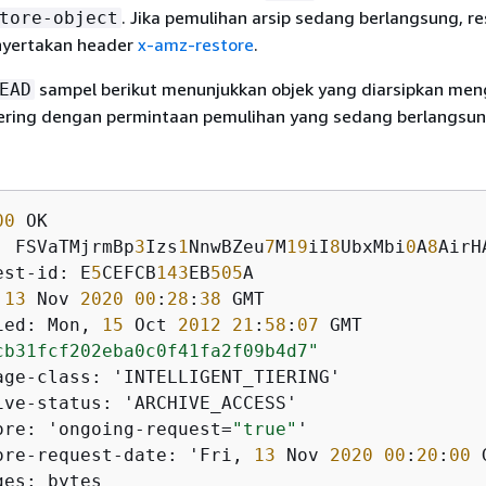
. Jika pemulihan arsip sedang berlangsung, r
tore-object
yertakan header
x-amz-restore
.
sampel berikut menunjukkan objek yang diarsipkan me
EAD
Tiering dengan permintaan pemulihan yang sedang berlangsun
00
: FSVaTMjrmBp
3
Izs
1
NnwBZeu
7
M
19
iI
8
UbxMbi
0
A
8
est-id: E
5
CEFCB
143
EB
505
 
13
 Nov 
2020
00
:
28
:
38
ied: Mon, 
15
 Oct 
2012
21
:
58
:
07
cb31fcf202eba0c0f41fa2f09b4d7"
ore: 'ongoing-request=
"true"
ore-request-date: 'Fri, 
13
 Nov 
2020
00
:
20
:
00