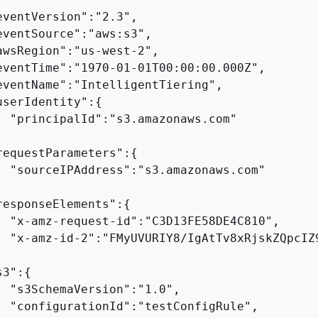
eventVersion":"2.3",

eventSource":"aws:s3",

awsRegion":"us-west-2",

eventTime":"1970-01-01T00:00:00.000Z",

eventName":"IntelligentTiering",

userIdentity":
{
  "principalId":"s3.amazonaws.com"



requestParameters":
{
  "sourceIPAddress":"s3.amazonaws.com"



responseElements":
{
  "x-amz-request-id":"C3D13FE58DE4C810",

  "x-amz-id-2":"FMyUVURIY8/IgAtTv8xRjskZQpcIZ9


s3":
{
  "s3SchemaVersion":"1.0",

  "configurationId":"testConfigRule",
