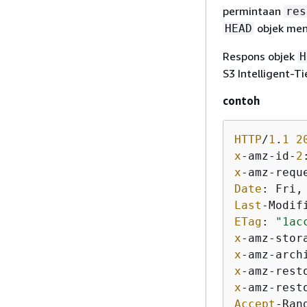
permintaan
res
objek men
HEAD
Respons objek
H
S3 Intelligent-
contoh
HTTP
/
1
.
1
2
x
-amz-id-
2
x
-amz-requ
Date
: Fri,
Last
-Modif
ETag
: 
"1ac
x
x
x
-amz-rest
x
-amz-rest
Accept