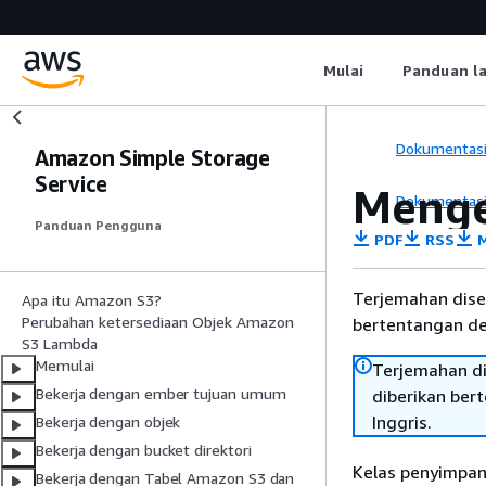
Mulai
Panduan l
Dokumentas
Amazon Simple Storage
Service
Mengel
Dokumentas
Panduan Pengguna
PDF
RSS
M
Terjemahan dise
Apa itu Amazon S3?
Perubahan ketersediaan Objek Amazon
bertentangan den
S3 Lambda
Memulai
Terjemahan di
Bekerja dengan ember tujuan umum
diberikan ber
Inggris.
Bekerja dengan objek
Bekerja dengan bucket direktori
Kelas penyimpan
Bekerja dengan Tabel Amazon S3 dan