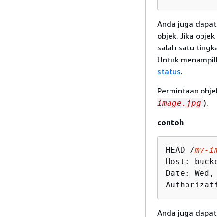
Anda juga dapa
objek. Jika obje
salah satu tingk
Untuk menampilk
status
.
Permintaan obj
).
image.jpg
contoh
HEAD /
my-i
Host: buck
Date: Wed,
Authorizat
Anda juga dapa