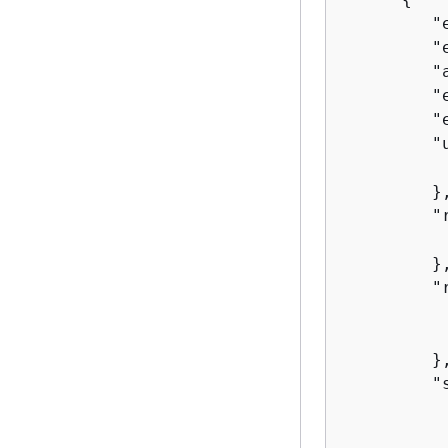
         "
         "
         "
         "
         "
         "
          
         },
         "
          
         },
         "
          
          
         },
         "
          
          