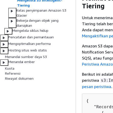
Mengelola S3 Intelligent-
Tiering
Tiering
Kelas penyimpanan Amazon S3
Glacier
Untuk menerima 
Bekerja dengan objek yang
Tiering telah be
diarsipkan
Anda dapat menga
Mengelola siklus hidup
Mengaktifkan pe
Pencatatan dan pemantauan
Mengoptimalkan performa
Amazon S3 dapat
Hosting situs web statis
Notiﬁcation Ser
Menandai sumber daya S3
SQS), atau fung
Menandai ember
Peristiwa Amazo
Kuota
Referensi
Berikut ini ada
Riwayat dokumen
peristiwa
s3:I
pesan peristiwa
.
{
   "Records
{