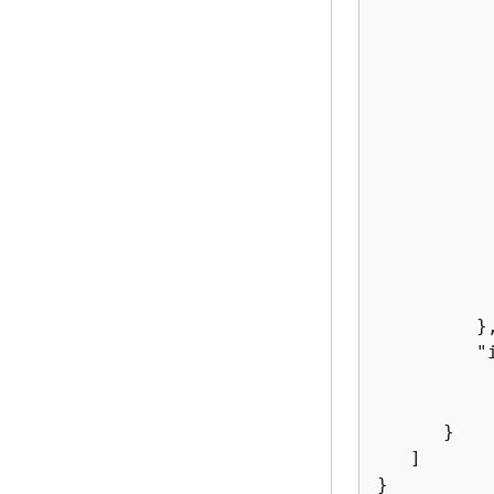
          
          
          
          
           
          
           
          
          
          
          
           
         },
         "
          
           
      }

   ]
