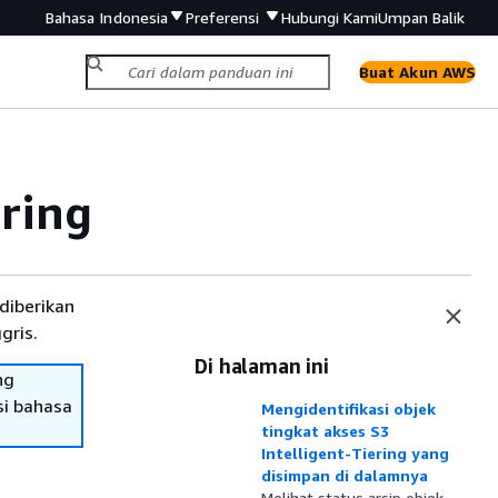
Bahasa Indonesia
Preferensi
Hubungi Kami
Umpan Balik
Buat Akun AWS
ering
diberikan
gris.
Di halaman ini
ng
si bahasa
Mengidentifikasi objek
tingkat akses S3
Intelligent-Tiering yang
disimpan di dalamnya
Melihat status arsip objek