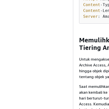
Content
Content
-Le
Server
: Am
Memulihka
Tiering A
Untuk mengakses 
Archive Access,
hingga objek di
tentang objek ya
Saat memulihkan 
akan kembali ke 
hari berturut-tu
Access. Kemudian