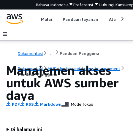
Bahasa Indonesia
Preferensi
Hubungi Kami
Ump
Mulai
Panduan layanan
Alat devel
Dokumentasi
...
Panduan Pengguna
Manajemen akses
Dokumentasi
AWS Identity and Access Management
Panduan Pengguna
untuk AWS sumber
daya
PDF
RSS
Markdown
Mode fokus
Di halaman ini