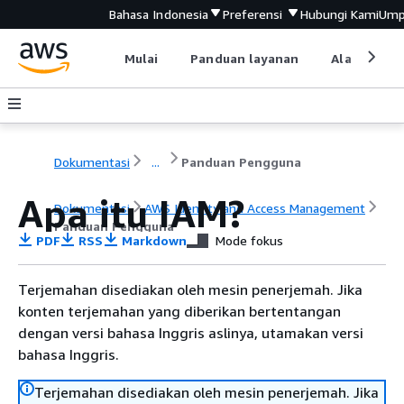
Bahasa Indonesia
Preferensi
Hubungi Kami
Ump
Mulai
Panduan layanan
Alat devel
Dokumentasi
...
Panduan Pengguna
Apa itu IAM?
Dokumentasi
AWS Identity and Access Management
Panduan Pengguna
PDF
RSS
Markdown
Mode fokus
Terjemahan disediakan oleh mesin penerjemah. Jika
konten terjemahan yang diberikan bertentangan
dengan versi bahasa Inggris aslinya, utamakan versi
bahasa Inggris.
Terjemahan disediakan oleh mesin penerjemah. Jika