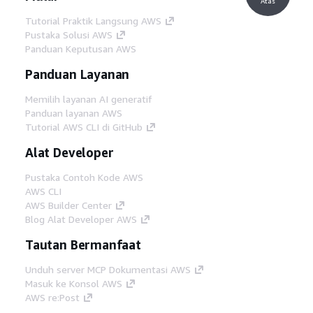
Atas
Tutorial Praktik Langsung AWS
Pustaka Solusi AWS
Panduan Keputusan AWS
Panduan Layanan
Memilih layanan AI generatif
Panduan layanan AWS
Tutorial AWS CLI di GitHub
Alat Developer
Pustaka Contoh Kode AWS
AWS CLI
AWS Builder Center
Blog Alat Developer AWS
Tautan Bermanfaat
Unduh server MCP Dokumentasi AWS
Masuk ke Konsol AWS
AWS re:Post