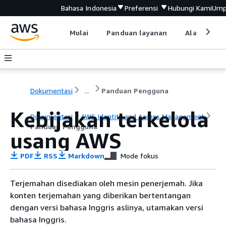
Bahasa Indonesia
Preferensi
Hubungi Kami
Ump
Mulai
Panduan layanan
Alat devel
Dokumentasi
...
Panduan Pengguna
Kebijakan terkelola
Dokumentasi
AWS Identity and Access Management
Panduan Pengguna
usang AWS
PDF
RSS
Markdown
Mode fokus
Terjemahan disediakan oleh mesin penerjemah. Jika
konten terjemahan yang diberikan bertentangan
dengan versi bahasa Inggris aslinya, utamakan versi
bahasa Inggris.