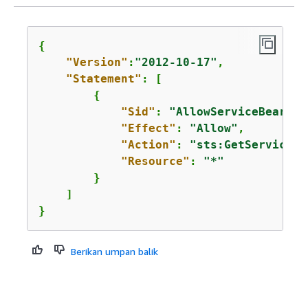
{
"Version"
:
"2012-10-17"
,

"Statement"
: [

{
"Sid"
: 
"AllowServiceBearerT
"Effect"
: 
"Allow"
,

"Action"
: 
"sts:GetServiceBe
"Resource"
: 
"*"
        }

    ]

}
Berikan umpan balik