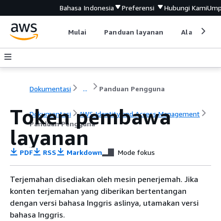
Bahasa Indonesia
Preferensi
Hubungi Kami
Ump
Mulai
Panduan layanan
Alat devel
Dokumentasi
...
Panduan Pengguna
Token pembawa
Dokumentasi
AWS Identity and Access Management
Panduan Pengguna
layanan
PDF
RSS
Markdown
Mode fokus
Terjemahan disediakan oleh mesin penerjemah. Jika
konten terjemahan yang diberikan bertentangan
dengan versi bahasa Inggris aslinya, utamakan versi
bahasa Inggris.