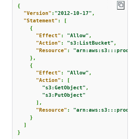
{
"Version"
:
"2012-10-17"
,

"Statement"
: [

{
"Effect"
: 
"Allow"
,

"Action"
: 
"s3:ListBucket"
,

"Resource"
: 
"arn:aws:s3:::product
    },

{
"Effect"
: 
"Allow"
,

"Action"
: [

"s3:GetObject"
,

"s3:PutObject"
      ],

"Resource"
: 
"arn:aws:s3:::product
    }

  ]

}