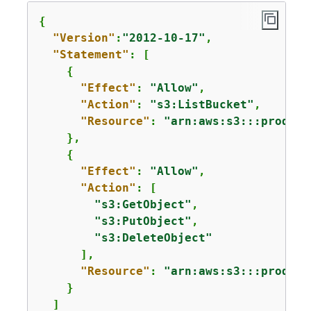
{
"Version"
:
"2012-10-17"
,

"Statement"
: [

{
"Effect"
: 
"Allow"
,

"Action"
: 
"s3:ListBucket"
,

"Resource"
: 
"arn:aws:s3:::product
    },

{
"Effect"
: 
"Allow"
,

"Action"
: [

"s3:GetObject"
,

"s3:PutObject"
,

"s3:DeleteObject"
      ],

"Resource"
: 
"arn:aws:s3:::product
    }

  ]
