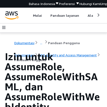
Bahasa Indonesia
Preferensi
Hubungi Kami
Ump
Mulai
Panduan layanan
Alat devel
Dokumentasi
...
Panduan Pengguna
Izin untuk
Dokumentasi
AWS Identity and Access Management
Panduan Pengguna
AssumeRole,
AssumeRoleWithSA
ML, dan
AssumeRoleWithWe
bIdentity