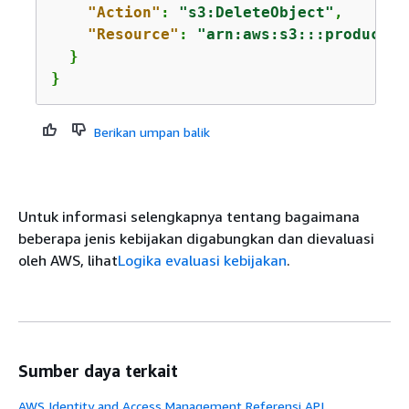
"Action"
: 
"s3:DeleteObject"
,

"Resource"
: 
"arn:aws:s3:::productio
  }

}
Berikan umpan balik
Untuk informasi selengkapnya tentang bagaimana
beberapa jenis kebijakan digabungkan dan dievaluasi
oleh AWS, lihat
Logika evaluasi kebijakan
.
Sumber daya terkait
AWS Identity and Access Management Referensi API