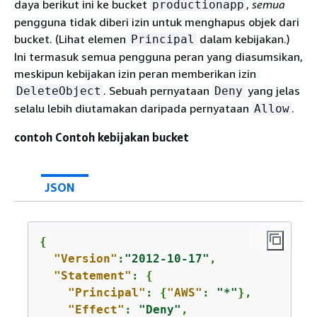
daya berikut ini ke bucket
,
semua
productionapp
pengguna tidak diberi izin untuk menghapus objek dari
bucket. (Lihat elemen
dalam kebijakan.)
Principal
Ini termasuk semua pengguna peran yang diasumsikan,
meskipun kebijakan izin peran memberikan izin
. Sebuah pernyataan
yang jelas
DeleteObject
Deny
selalu lebih diutamakan daripada pernyataan
.
Allow
contoh Contoh kebijakan bucket
JSON
{
"Version"
:
"2012-10-17"
,

"Statement"
: 
{
"Principal"
: 
{
"AWS"
: 
"*"
},

"Effect"
: 
"Deny"
,
