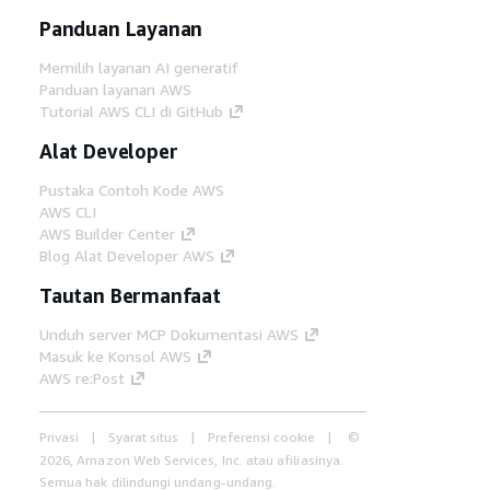
Panduan Layanan
Memilih layanan AI generatif
Panduan layanan AWS
Tutorial AWS CLI di GitHub
Alat Developer
Pustaka Contoh Kode AWS
AWS CLI
AWS Builder Center
Blog Alat Developer AWS
Tautan Bermanfaat
Unduh server MCP Dokumentasi AWS
Masuk ke Konsol AWS
AWS re:Post
Privasi
Syarat situs
Preferensi cookie
©
2026, Amazon Web Services, Inc. atau afiliasinya.
Semua hak dilindungi undang-undang.