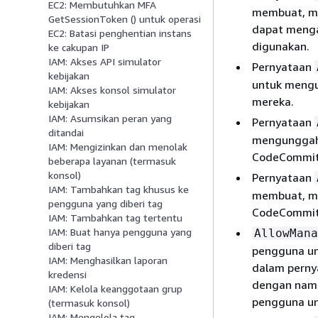
EC2: Membutuhkan MFA
membuat, me
GetSessionToken () untuk operasi
dapat menga
EC2: Batasi penghentian instans
digunakan.
ke cakupan IP
IAM: Akses API simulator
Pernyataan
kebijakan
untuk mengu
IAM: Akses konsol simulator
mereka.
kebijakan
IAM: Asumsikan peran yang
Pernyataan
ditandai
mengunggah,
IAM: Mengizinkan dan menolak
CodeCommit
beberapa layanan (termasuk
konsol)
Pernyataan
IAM: Tambahkan tag khusus ke
membuat, me
pengguna yang diberi tag
CodeCommit
IAM: Tambahkan tag tertentu
IAM: Buat hanya pengguna yang
AllowMana
diberi tag
pengguna un
IAM: Menghasilkan laporan
dalam perny
kredensi
dengan nama
IAM: Kelola keanggotaan grup
pengguna un
(termasuk konsol)
IAM: Mengelola tag