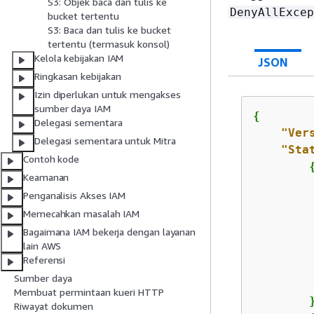
S3: Objek baca dan tulis ke
DenyAllExcep
bucket tertentu
S3: Baca dan tulis ke bucket
tertentu (termasuk konsol)
Kelola kebijakan IAM
JSON
Ringkasan kebijakan
Izin diperlukan untuk mengakses
sumber daya IAM
{
Delegasi sementara
"Ver
Delegasi sementara untuk Mitra
"Sta
Contoh kode
Keamanan
Penganalisis Akses IAM
Memecahkan masalah IAM
Bagaimana IAM bekerja dengan layanan
lain AWS
Referensi
         
Sumber daya
Membuat permintaan kueri HTTP
        }
Riwayat dokumen