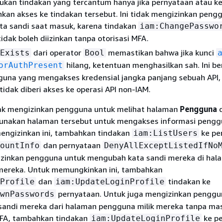
ukan tindakan yang tercantum hanya jika pernyataan atau ke
nkan akses ke tindakan tersebut. Ini tidak mengizinkan peng
a sandi saat masuk, karena tindakan
iam:ChangePasswo
idak boleh diizinkan tanpa otorisasi MFA.
dari operator
memastikan bahwa jika kunci
Exists
Bool
hilang, ketentuan menghasilkan sah. Ini be
orAuthPresent
una yang mengakses kredensial jangka panjang sebuah API, 
 tidak diberi akses ke operasi API non-IAM.
idak mengizinkan pengguna untuk melihat halaman
Pengguna
d
nakan halaman tersebut untuk mengakses informasi penggu
engizinkan ini, tambahkan tindakan
ke pe
iam:ListUsers
dan pernyataan
ountInfo
DenyAllExceptListedIfNo
izinkan pengguna untuk mengubah kata sandi mereka di hal
mereka. Untuk memungkinkan ini, tambahkan
dan
tindakan ke
Profile
iam:UpdateLoginProfile
pernyataan. Untuk juga mengizinkan penggu
wnPasswords
andi mereka dari halaman pengguna milik mereka tanpa ma
A, tambahkan tindakan
ke p
iam:UpdateLoginProfile