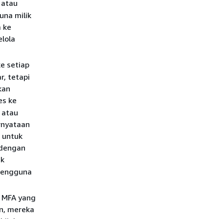
 atau
una milik
 ke
lola
e setiap
r, tetapi
kan
es ke
 atau
ernyataan
a untuk
 dengan
ak
 pengguna
 MFA yang
n, mereka