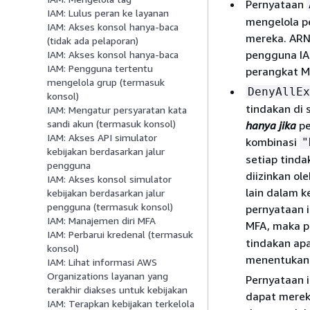
Pernyataan
IAM: Lulus peran ke layanan
mengelola pe
IAM: Akses konsol hanya-baca
mereka. ARN
(tidak ada pelaporan)
pengguna IA
IAM: Akses konsol hanya-baca
IAM: Pengguna tertentu
perangkat M
mengelola grup (termasuk
DenyAllEx
konsol)
tindakan di 
IAM: Mengatur persyaratan kata
sandi akun (termasuk konsol)
hanya jika
pe
IAM: Akses API simulator
kombinasi
"
kebijakan berdasarkan jalur
setiap tinda
pengguna
diizinkan ol
IAM: Akses konsol simulator
lain dalam k
kebijakan berdasarkan jalur
pengguna (termasuk konsol)
pernyataan in
IAM: Manajemen diri MFA
MFA, maka p
IAM: Perbarui kredenal (termasuk
tindakan apa
konsol)
menentukan 
IAM: Lihat informasi AWS
Organizations layanan yang
Pernyataan 
terakhir diakses untuk kebijakan
dapat merek
IAM: Terapkan kebijakan terkelola