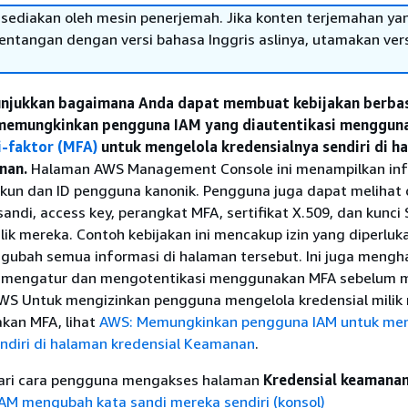
sediakan oleh mesin penerjemah. Jika konten terjemahan ya
tentangan dengan versi bahasa Inggris aslinya, utamakan ver
unjukkan bagaimana Anda dapat membuat kebijakan berba
 memungkinkan pengguna IAM yang diautentikasi menggun
i-faktor (MFA)
untuk mengelola kredensialnya sendiri di h
nan.
Halaman AWS Management Console ini menampilkan inf
 akun dan ID pengguna kanonik. Pengguna juga dapat melihat
ndi, access key, perangkat MFA, sertifikat X.509, dan kunci
ilik mereka. Contoh kebijakan ini mencakup izin yang diperluk
gubah semua informasi di halaman tersebut. Ini juga mengh
 mengatur dan mengotentikasi menggunakan MFA sebelum 
. AWS Untuk mengizinkan pengguna mengelola kredensial milik
kan MFA, lihat
AWS: Memungkinkan pengguna IAM untuk men
endiri di halaman kredensial Keamanan
.
ari cara pengguna mengakses halaman
Kredensial keamana
AM mengubah kata sandi mereka sendiri (konsol)