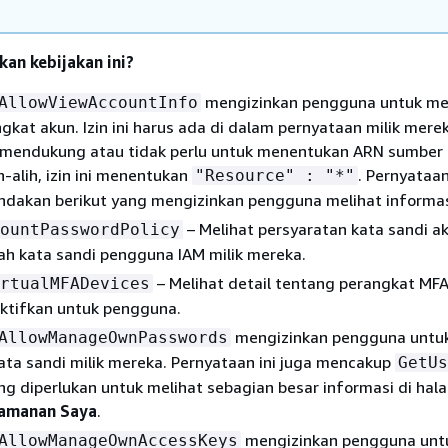
kan kebijakan ini?
mengizinkan pengguna untuk me
AllowViewAccountInfo
ngkat akun. Izin ini harus ada di dalam pernyataan milik mere
ak mendukung atau tidak perlu untuk menentukan ARN sumber
h-alih, izin ini menentukan
. Pernyataan
"Resource" : "*"
ndakan berikut yang mengizinkan pengguna melihat informasi
– Melihat persyaratan kata sandi a
ountPasswordPolicy
h kata sandi pengguna IAM milik mereka.
– Melihat detail tentang perangkat MFA 
rtualMFADevices
ktifkan untuk pengguna.
mengizinkan pengguna untu
AllowManageOwnPasswords
ta sandi milik mereka. Pernyataan ini juga mencakup
GetUs
ng diperlukan untuk melihat sebagian besar informasi di ha
eamanan Saya
.
mengizinkan pengguna unt
AllowManageOwnAccessKeys