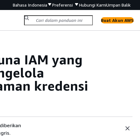
Bahasa Indonesia
Preferensi
Hubungi Kami
Umpan Balik
Buat Akun AWS
una IAM yang
ngelola
laman kredensi
diberikan
gris.