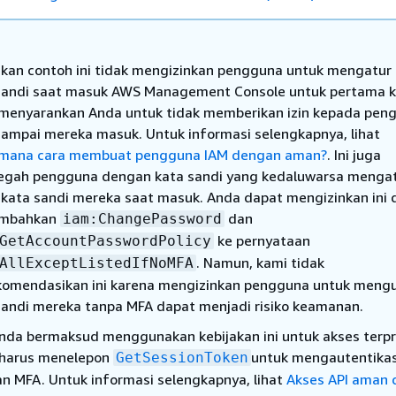
akan contoh ini tidak mengizinkan pengguna untuk mengatur
sandi saat masuk AWS Management Console untuk pertama ka
menyarankan Anda untuk tidak memberikan izin kepada pen
sampai mereka masuk. Untuk informasi selengkapnya, lihat
mana cara membuat pengguna IAM dengan aman?
. Ini juga
gah pengguna dengan kata sandi yang kedaluwarsa menga
 kata sandi mereka saat masuk. Anda dapat mengizinkan ini
mbahkan
dan
iam:ChangePassword
ke pernyataan
GetAccountPasswordPolicy
. Namun, kami tidak
AllExceptListedIfNoMFA
omendasikan ini karena mengizinkan pengguna untuk meng
sandi mereka tanpa MFA dapat menjadi risiko keamanan.
Anda bermaksud menggunakan kebijakan ini untuk akses terp
harus menelepon
untuk mengautentikas
GetSessionToken
n MFA. Untuk informasi selengkapnya, lihat
Akses API aman