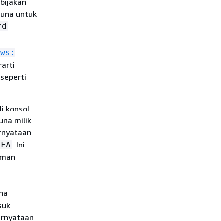
bijakan
guna untuk
rd
aws:
rarti
seperti
i konsol
na milik
rnyataan
. Ini
MFA
aman
na
suk
ernyataan