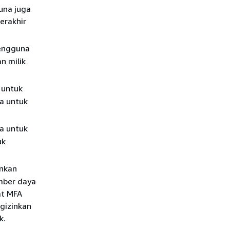
una juga
erakhir
engguna
n milik
 untuk
a untuk
a untuk
uk
nkan
mber daya
at MFA
gizinkan
k.