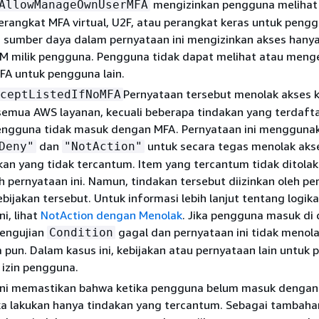
mengizinkan pengguna melihat
AllowManageOwnUserMFA
rangkat MFA virtual, U2F, atau perangkat keras untuk pengg
 sumber daya dalam pernyataan ini mengizinkan akses hanya
M milik pengguna. Pengguna tidak dapat melihat atau menge
FA untuk pengguna lain.
Pernyataan tersebut menolak akses k
ceptListedIfNoMFA
semua AWS layanan, kecuali beberapa tindakan yang terdafta
ngguna tidak masuk dengan MFA. Pernyataan ini mengguna
dan
untuk secara tegas menolak aks
Deny"
"NotAction"
kan yang tidak tercantum. Item yang tercantum tidak ditolak
eh pernyataan ini. Namun, tindakan tersebut diizinkan oleh p
ebijakan tersebut. Untuk informasi lebih lanjut tentang logik
i, lihat
NotAction dengan Menolak
. Jika pengguna masuk di
engujian
gagal dan pernyataan ini tidak menol
Condition
 pun. Dalam kasus ini, kebijakan atau pernyataan lain untuk
izin pengguna.
ini memastikan bahwa ketika pengguna belum masuk dengan
a lakukan hanya tindakan yang tercantum. Sebagai tambaha