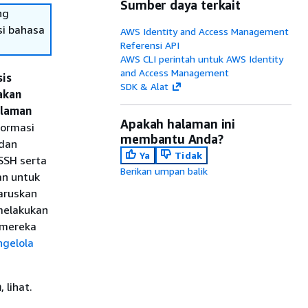
Sumber daya terkait
ng
si bahasa
AWS Identity and Access Management
Referensi API
AWS CLI perintah untuk AWS Identity
and Access Management
sis
SDK & Alat
akan
alaman
Apakah halaman ini
ormasi
membantu Anda?
 dan
Ya
Tidak
 SSH serta
Berikan umpan balik
an untuk
aruskan
melakukan
 mereka
gelola
n
, lihat.