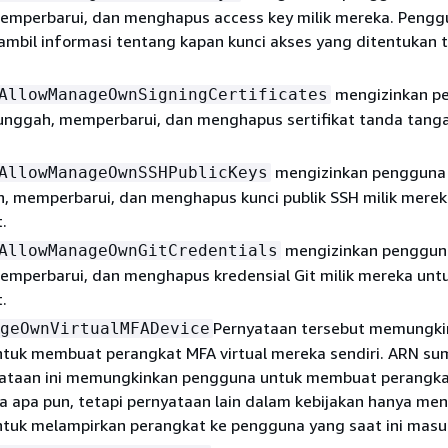
mperbarui, dan menghapus access key milik mereka. Pengg
mbil informasi tentang kapan kunci akses yang ditentukan t
mengizinkan p
AllowManageOwnSigningCertificates
nggah, memperbarui, dan menghapus sertifikat tanda tanga
mengizinkan pengguna
AllowManageOwnSSHPublicKeys
 memperbarui, dan menghapus kunci publik SSH milik merek
.
mengizinkan penggun
AllowManageOwnGitCredentials
mperbarui, dan menghapus kredensial Git milik mereka unt
.
Pernyataan tersebut memungki
geOwnVirtualMFADevice
tuk membuat perangkat MFA virtual mereka sendiri. ARN su
ataan ini memungkinkan pengguna untuk membuat perangk
 apa pun, tetapi pernyataan lain dalam kebijakan hanya men
tuk melampirkan perangkat ke pengguna yang saat ini masu