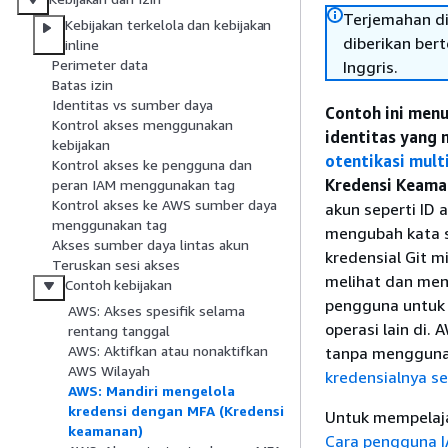
Terjemahan di
Kebijakan terkelola dan kebijakan
diberikan ber
inline
Perimeter data
Inggris.
Batas izin
Identitas vs sumber daya
Contoh ini men
Kontrol akses menggunakan
identitas yang
kebijakan
otentikasi mult
Kontrol akses ke pengguna dan
Kredensi Keama
peran IAM menggunakan tag
Kontrol akses ke AWS sumber daya
akun seperti ID
menggunakan tag
mengubah kata sa
Akses sumber daya lintas akun
kredensial Git m
Teruskan sesi akses
melihat dan men
Contoh kebijakan
pengguna untuk
AWS: Akses spesifik selama
operasi lain di
rentang tanggal
AWS: Aktifkan atau nonaktifkan
tanpa mengguna
AWS Wilayah
kredensialnya s
AWS: Mandiri mengelola
kredensi dengan MFA (Kredensi
Untuk mempelaj
keamanan)
Cara pengguna I