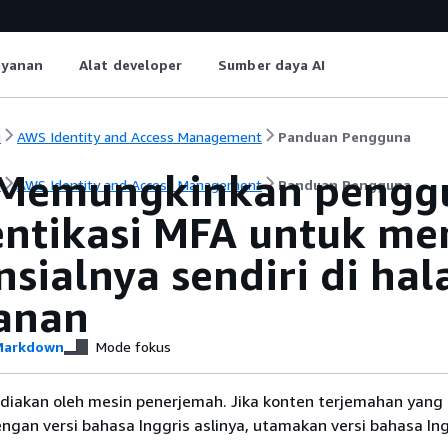
ayanan
Alat developer
Sumber daya AI
i
AWS Identity and Access Management
Panduan Pengguna
Memungkinkan pengg
i
AWS Identity and Access Management
Panduan Pengguna
entikasi MFA untuk me
nsialnya sendiri di ha
anan
arkdown
Mode fokus
diakan oleh mesin penerjemah. Jika konten terjemahan yang 
gan versi bahasa Inggris aslinya, utamakan versi bahasa Ing