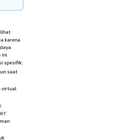
lihat
ka karena
 daya
 ini
 spesifik:
kun saat
virtual
k
er
laman
uk