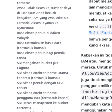
dapat melak
terbatas
lain mengizi
AWS: Tolak akses ke sumber daya
membuat kat
di luar akun Anda kecuali
kebijakan IAM yang AWS dikelola
seharusnya t
Lambda: Akses layanan ke
Versi
...If
DynamoDB
MultiFact
RDS: Akses penuh di dalam
Wilayah
bahwa pengg
RDS: Memulihkan basis data
kunci akses,
(termasuk konsol)
RDS: Akses penuh bagi pemilik
Kebijakan ini t
tanda
IAM atau menggu
S3: Mengakses bucket jika
mereka. Untuk m
Cognito
S3: Akses direktori home utama
AllowViewAcc
federasi (termasuk konsol)
juga tidak meng
S3: Akses penuh dengan MFA
pengguna milik 
terkini
iam:GetLogin
S3: Akses direktori home
AllowManageO
pengguna IAM (termasuk konsol)
S3: Batasi manajemen ke bucket
mengubah kata s
tertentu
menggunakan MF