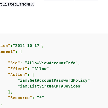
.
tListedIfNoMFA
sion"
:
"2012-10-17"
,

tement"
: [

{
"Sid"
: 
"AllowViewAccountInfo"
,

"Effect"
: 
"Allow"
,

"Action"
: [

"iam:GetAccountPasswordPolicy"
,

"iam:ListVirtualMFADevices"
   ],

"Resource"
: 
"*"
,
