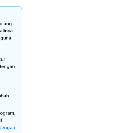
 ulang
linya.
gguna
tur
 dengan
ubah
rogram,
i
 dengan