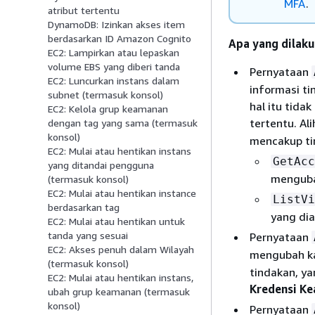
MFA
.
atribut tertentu
DynamoDB: Izinkan akses item
berdasarkan ID Amazon Cognito
Apa yang dilaku
EC2: Lampirkan atau lepaskan
volume EBS yang diberi tanda
Pernyataan
EC2: Luncurkan instans dalam
informasi ti
subnet (termasuk konsol)
hal itu tid
EC2: Kelola grup keamanan
tertentu. Ali
dengan tag yang sama (termasuk
konsol)
mencakup ti
EC2: Mulai atau hentikan instans
GetAcc
yang ditandai pengguna
menguba
(termasuk konsol)
EC2: Mulai atau hentikan instance
ListVi
berdasarkan tag
yang dia
EC2: Mulai atau hentikan untuk
tanda yang sesuai
Pernyataan
EC2: Akses penuh dalam Wilayah
mengubah ka
(termasuk konsol)
tindakan, ya
EC2: Mulai atau hentikan instans,
Kredensi K
ubah grup keamanan (termasuk
konsol)
Pernyataan