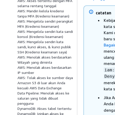
AWS: Akses tertentu dengan MFA
selama rentang tanggal
AWS: Mandiri kelola kredensi
catatan
tanpa MFA (Kredensi keamanan)
Kebij
AWS: Mengelola sendiri perangkat
kata 
MFA (Kredensi keamanan)
AWS: Mengelola sendiri kata sandi
Kami 
konsol (Kredensi keamanan)
baru 
AWS: Mengelola sendiri kata
Bagai
sandi, kunci akses, & kunci publik
mence
SSH (Kredensi keamanan saya)
ulang
AWS: Menolak akses berdasarkan
Wilayah yang diminta
mena
AWS: Menolak akses berdasarkan
iam:
IP sumber
Deny
AWS: Tolak akses ke sumber daya
merek
Amazon S3 di luar akun Anda
kecuali AWS Data Exchange
kata 
Data Pipeline: Menolak akses ke
Jika 
saluran yang tidak dibuat
Anda 
pengguna
DynamoDB: Akses tabel tertentu
denga
DynamoDB: Izinkan akses ke