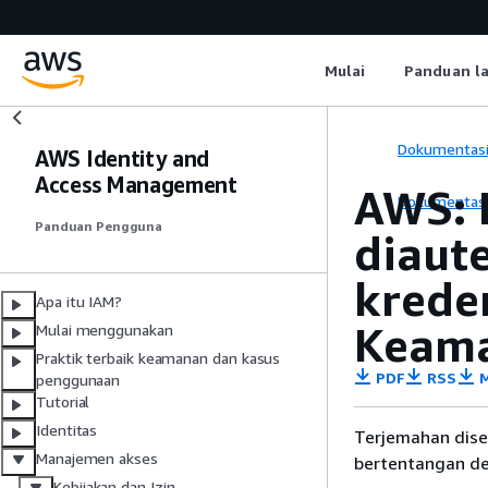
Mulai
Panduan l
Dokumentas
AWS Identity and
Access Management
AWS: 
Dokumentas
Panduan Pengguna
diaut
krede
Apa itu IAM?
Keam
Mulai menggunakan
Praktik terbaik keamanan dan kasus
PDF
RSS
M
penggunaan
Tutorial
Identitas
Terjemahan dise
Manajemen akses
bertentangan den
Kebijakan dan Izin