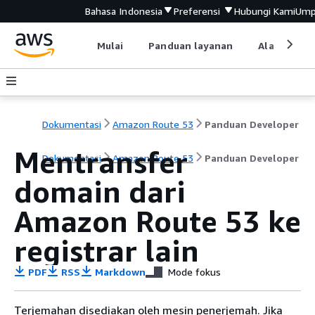
Bahasa Indonesia
Preferensi
Hubungi Kami
Ump
Mulai
Panduan layanan
Alat devel
Dokumentasi
Amazon Route 53
Panduan Developer
Mentransfer
Dokumentasi
Amazon Route 53
Panduan Developer
domain dari
Amazon Route 53 ke
registrar lain
PDF
RSS
Markdown
Mode fokus
Terjemahan disediakan oleh mesin penerjemah. Jika