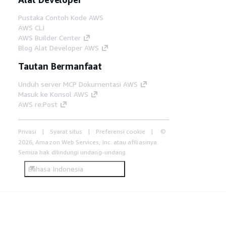
Pustaka Contoh Kode AWS
AWS CLI
AWS Builder Center
Blog Alat Developer AWS
Tautan Bermanfaat
Unduh server MCP Dokumentasi AWS
Masuk ke Konsol AWS
AWS re:Post
Privasi
Syarat situs
Preferensi cookie
©
2026, Amazon Web Services, Inc. atau afiliasinya.
Semua hak dilindungi undang-undang.
Bahasa Indonesia