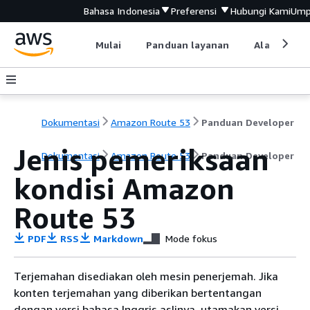
Bahasa Indonesia
Preferensi
Hubungi Kami
Ump
Mulai
Panduan layanan
Alat devel
Dokumentasi
Amazon Route 53
Panduan Developer
Jenis pemeriksaan
Dokumentasi
Amazon Route 53
Panduan Developer
kondisi Amazon
Route 53
PDF
RSS
Markdown
Mode fokus
Terjemahan disediakan oleh mesin penerjemah. Jika
konten terjemahan yang diberikan bertentangan
dengan versi bahasa Inggris aslinya, utamakan versi