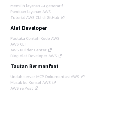
Memilih layanan AI generatif
Panduan layanan AWS
Tutorial AWS CLI di GitHub
Alat Developer
Pustaka Contoh Kode AWS
AWS CLI
AWS Builder Center
Blog Alat Developer AWS
Tautan Bermanfaat
Unduh server MCP Dokumentasi AWS
Masuk ke Konsol AWS
AWS re:Post
Privasi
Syarat situs
Preferensi cookie
©
2026, Amazon Web Services, Inc. atau afiliasinya.
Semua hak dilindungi undang-undang.
Bahasa Indonesia