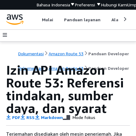
Bahasa Indonesia
Preferensi
Hubungi Kami
Ump
Mulai
Panduan layanan
Alat devel
Dokumentasi
Amazon Route 53
Panduan Developer
Izin API Amazon
Dokumentasi
Amazon Route 53
Panduan Developer
Route 53: Referensi
tindakan, sumber
daya, dan syarat
PDF
RSS
Markdown
Mode fokus
Terjemahan disediakan oleh mesin penerjemah. Jika