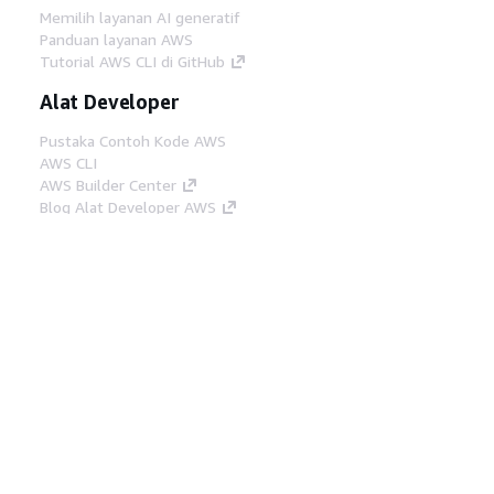
Memilih layanan AI generatif
Panduan layanan AWS
Tutorial AWS CLI di GitHub
Alat Developer
Pustaka Contoh Kode AWS
AWS CLI
AWS Builder Center
Blog Alat Developer AWS
Tautan Bermanfaat
Unduh server MCP Dokumentasi AWS
Masuk ke Konsol AWS
AWS re:Post
Privasi
Syarat situs
Preferensi cookie
©
2026, Amazon Web Services, Inc. atau afiliasinya.
Semua hak dilindungi undang-undang.
Bahasa Indonesia