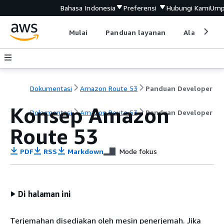
Bahasa Indonesia
Preferensi
Hubungi Kami
Ump
Mulai
Panduan layanan
Alat devel
Dokumentasi
Amazon Route 53
Panduan Developer
Konsep Amazon
Dokumentasi
Amazon Route 53
Panduan Developer
Route 53
PDF
RSS
Markdown
Mode fokus
Di halaman ini
Terjemahan disediakan oleh mesin penerjemah. Jika