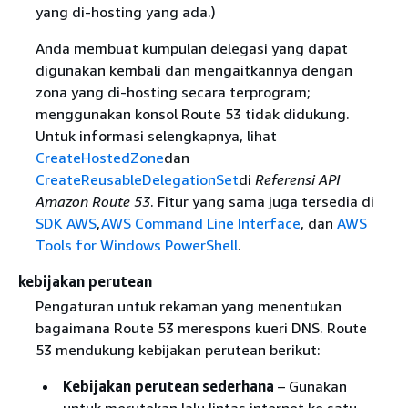
yang di-hosting yang ada.)
Anda membuat kumpulan delegasi yang dapat
digunakan kembali dan mengaitkannya dengan
zona yang di-hosting secara terprogram;
menggunakan konsol Route 53 tidak didukung.
Untuk informasi selengkapnya, lihat
CreateHostedZone
dan
CreateReusableDelegationSet
di
Referensi API
Amazon Route 53
. Fitur yang sama juga tersedia di
SDK AWS
,
AWS Command Line Interface
, dan
AWS
Tools for Windows PowerShell
.
kebijakan perutean
Pengaturan untuk rekaman yang menentukan
bagaimana Route 53 merespons kueri DNS. Route
53 mendukung kebijakan perutean berikut:
Kebijakan perutean sederhana
– Gunakan
untuk merutekan lalu lintas internet ke satu