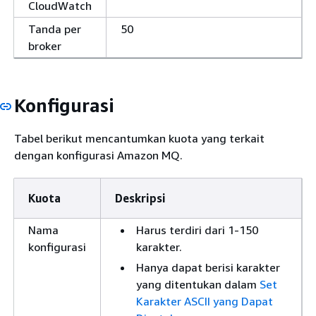
CloudWatch
Tanda per
50
broker
Konfigurasi
Tabel berikut mencantumkan kuota yang terkait
dengan konfigurasi Amazon MQ.
Kuota
Deskripsi
Nama
Harus terdiri dari 1-150
konfigurasi
karakter.
Hanya dapat berisi karakter
yang ditentukan dalam
Set
Karakter ASCII yang Dapat