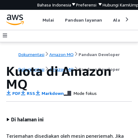
Bahasa Indonesia
Preferensi
Hubungi Kami
Ump
Mulai
Panduan layanan
Alat devel
Dokumentasi
Amazon MQ
Panduan Developer
Kuota di Amazon
Dokumentasi
Amazon MQ
Panduan Developer
MQ
PDF
RSS
Markdown
Mode fokus
Di halaman ini
Terjemahan disediakan oleh mesin penerjemah. Jika