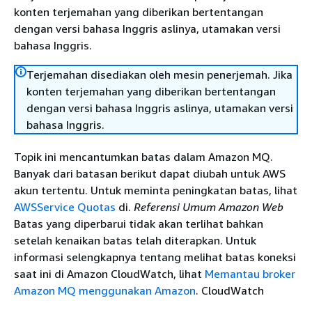
konten terjemahan yang diberikan bertentangan
dengan versi bahasa Inggris aslinya, utamakan versi
bahasa Inggris.
Terjemahan disediakan oleh mesin penerjemah. Jika
konten terjemahan yang diberikan bertentangan
dengan versi bahasa Inggris aslinya, utamakan versi
bahasa Inggris.
Topik ini mencantumkan batas dalam Amazon MQ.
Banyak dari batasan berikut dapat diubah untuk AWS
akun tertentu. Untuk meminta peningkatan batas, lihat
AWSService Quotas
di.
Referensi Umum Amazon Web
Batas yang diperbarui tidak akan terlihat bahkan
setelah kenaikan batas telah diterapkan. Untuk
informasi selengkapnya tentang melihat batas koneksi
saat ini di Amazon CloudWatch, lihat
Memantau broker
Amazon MQ menggunakan Amazon
. CloudWatch