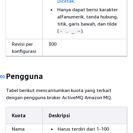
Dicetak
.
Hanya dapat berisi karakter
alfanumerik, tanda hubung,
titik, garis bawah, dan tilde
(
).
- . _ ~
Revisi per
300
konfigurasi
Pengguna
Tabel berikut mencantumkan kuota yang terkait
dengan pengguna broker ActiveMQ Amazon MQ.
Kuota
Deskripsi
Nama
Harus terdiri dari 1-100