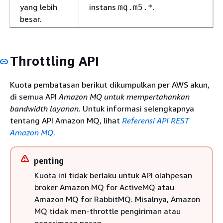
yang lebih
instans
.
mq.m5.*
besar.
Throttling API
Kuota pembatasan berikut dikumpulkan per AWS akun,
di semua API
Amazon MQ untuk mempertahankan
bandwidth layanan
. Untuk informasi selengkapnya
tentang API Amazon MQ, lihat
Referensi API REST
Amazon MQ
.
penting
Kuota ini tidak berlaku untuk API olahpesan
broker Amazon MQ for ActiveMQ atau
Amazon MQ for RabbitMQ. Misalnya, Amazon
MQ tidak men-throttle pengiriman atau
penerimaan pesan.