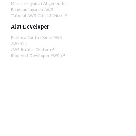
Memilih layanan AI generatif
Panduan layanan AWS
Tutorial AWS CLI di GitHub
Alat Developer
Pustaka Contoh Kode AWS
AWS CLI
AWS Builder Center
Blog Alat Developer AWS
Tautan Bermanfaat
Unduh server MCP Dokumentasi AWS
Masuk ke Konsol AWS
AWS re:Post
Privasi
Syarat situs
Preferensi cookie
©
2026, Amazon Web Services, Inc. atau afiliasinya.
Semua hak dilindungi undang-undang.
Bahasa Indonesia