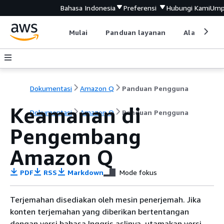
Bahasa Indonesia
Preferensi
Hubungi Kami
Ump
Mulai
Panduan layanan
Alat devel
Dokumentasi
Amazon Q
Panduan Pengguna
Keamanan di
Dokumentasi
Amazon Q
Panduan Pengguna
Pengembang
Amazon Q
PDF
RSS
Markdown
Mode fokus
Terjemahan disediakan oleh mesin penerjemah. Jika
konten terjemahan yang diberikan bertentangan
dengan versi bahasa Inggris aslinya, utamakan versi