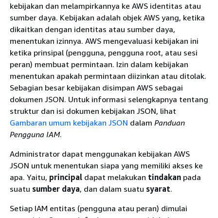
kebijakan dan melampirkannya ke AWS identitas atau
sumber daya. Kebijakan adalah objek AWS yang, ketika
dikaitkan dengan identitas atau sumber daya,
menentukan izinnya. AWS mengevaluasi kebijakan ini
ketika prinsipal (pengguna, pengguna root, atau sesi
peran) membuat permintaan. Izin dalam kebijakan
menentukan apakah permintaan diizinkan atau ditolak.
Sebagian besar kebijakan disimpan AWS sebagai
dokumen JSON. Untuk informasi selengkapnya tentang
struktur dan isi dokumen kebijakan JSON, lihat
Gambaran umum kebijakan JSON
dalam
Panduan
Pengguna IAM
.
Administrator dapat menggunakan kebijakan AWS
JSON untuk menentukan siapa yang memiliki akses ke
apa. Yaitu,
principal
dapat melakukan
tindakan
pada
suatu
sumber daya
, dan dalam suatu
syarat
.
Setiap IAM entitas (pengguna atau peran) dimulai