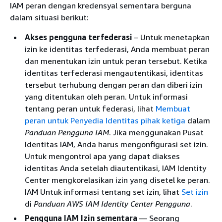
IAM peran dengan kredensyal sementara berguna
dalam situasi berikut:
Akses pengguna terfederasi
– Untuk menetapkan
izin ke identitas terfederasi, Anda membuat peran
dan menentukan izin untuk peran tersebut. Ketika
identitas terfederasi mengautentikasi, identitas
tersebut terhubung dengan peran dan diberi izin
yang ditentukan oleh peran. Untuk informasi
tentang peran untuk federasi, lihat
Membuat
peran untuk Penyedia Identitas pihak ketiga
dalam
Panduan Pengguna IAM
. Jika menggunakan Pusat
Identitas IAM, Anda harus mengonfigurasi set izin.
Untuk mengontrol apa yang dapat diakses
identitas Anda setelah diautentikasi, IAM Identity
Center mengkorelasikan izin yang disetel ke peran.
IAM Untuk informasi tentang set izin, lihat
Set izin
di
Panduan AWS IAM Identity Center Pengguna
.
Pengguna IAM Izin sementara
— Seorang