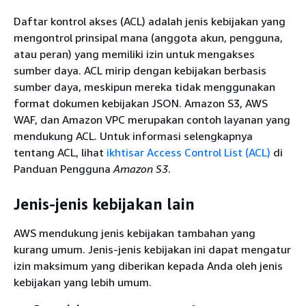
Daftar kontrol akses (ACL) adalah jenis kebijakan yang
mengontrol prinsipal mana (anggota akun, pengguna,
atau peran) yang memiliki izin untuk mengakses
sumber daya. ACL mirip dengan kebijakan berbasis
sumber daya, meskipun mereka tidak menggunakan
format dokumen kebijakan JSON. Amazon S3, AWS
WAF, dan Amazon VPC merupakan contoh layanan yang
mendukung ACL. Untuk informasi selengkapnya
tentang ACL, lihat
ikhtisar Access Control List (ACL)
di
Panduan Pengguna
Amazon S3
.
Jenis-jenis kebijakan lain
AWS mendukung jenis kebijakan tambahan yang
kurang umum. Jenis-jenis kebijakan ini dapat mengatur
izin maksimum yang diberikan kepada Anda oleh jenis
kebijakan yang lebih umum.