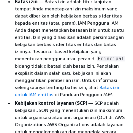
Batas izin
— Batas izin adalah fitur lanjutan
tempat Anda menetapkan izin maksimum yang
dapat diberikan oleh kebijakan berbasis identitas
kepada entitas (atau peran). IAM Pengguna IAM
Anda dapat menetapkan batasan izin untuk suatu
entitas. Izin yang dihasilkan adalah persimpangan
kebijakan berbasis identitas entitas dan batas
izinnya. Resource-based kebijakan yang
menentukan pengguna atau peran di
Principal
bidang tidak dibatasi oleh batas izin. Penolakan
eksplisit dalam salah satu kebijakan ini akan
menggantikan pemberian izin. Untuk informasi
selengkapnya tentang batas izin, lihat
Batas izin
untuk IAM entitas
di Panduan Pengguna
IAM
.
Kebijakan kontrol layanan (SCP)
— SCP adalah
kebijakan JSON yang menentukan izin maksimum
untuk organisasi atau unit organisasi (OU) di. AWS
Organizations AWS Organizations adalah layanan
untuk mengelompokkan dan mengelola secara