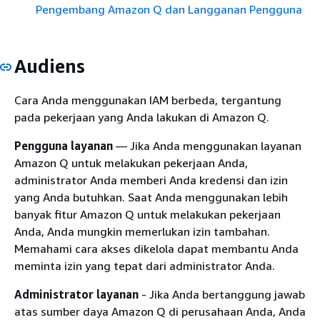
Pengembang Amazon Q dan Langganan Pengguna
Audiens
Cara Anda menggunakan IAM berbeda, tergantung
pada pekerjaan yang Anda lakukan di Amazon Q.
Pengguna layanan
— Jika Anda menggunakan layanan
Amazon Q untuk melakukan pekerjaan Anda,
administrator Anda memberi Anda kredensi dan izin
yang Anda butuhkan. Saat Anda menggunakan lebih
banyak fitur Amazon Q untuk melakukan pekerjaan
Anda, Anda mungkin memerlukan izin tambahan.
Memahami cara akses dikelola dapat membantu Anda
meminta izin yang tepat dari administrator Anda.
Administrator layanan
- Jika Anda bertanggung jawab
atas sumber daya Amazon Q di perusahaan Anda, Anda