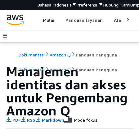
Bahasa Indonesia
Preferensi
Hubungi Kami
Ump
Mulai
Panduan layanan
Alat devel
Dokumentasi
Amazon Q
Panduan Pengguna
Manajemen
Dokumentasi
Amazon Q
Panduan Pengguna
identitas dan akses
untuk Pengembang
Amazon Q
PDF
RSS
Markdown
Mode fokus