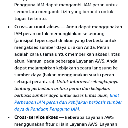
Pengguna IAM dapat mengambil IAM peran untuk
sementara mengambil izin yang berbeda untuk
tugas tertentu.
Cross-account akses
— Anda dapat menggunakan
IAM peran untuk memungkinkan seseorang
(prinsipal tepercaya) di akun yang berbeda untuk
mengakses sumber daya di akun Anda. Peran
adalah cara utama untuk memberikan akses lintas
akun. Namun, pada beberapa Layanan AWS, Anda
dapat melampirkan kebijakan secara langsung ke
sumber daya (bukan menggunakan suatu peran
sebagai perantara).
Untuk informasi selengkapnya
tentang perbedaan antara peran dan kebijakan
berbasis sumber daya untuk akses lintas akun,
lihat
Perbedaan IAM peran dari kebijakan berbasis sumber
daya di Panduan Pengguna IAM
.
Cross-service akses
— Beberapa Layanan AWS
menggunakan fitur di lain Layanan AWS. Layanan