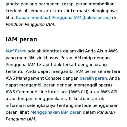
jangka panjang permanen, tetapi peran memberikan
kredensial sementara. Untuk informasi selengkapnya,
lihat
Kapan membuat Pengguna IAM (bukan peran)
di
Panduan Pengguna IAM
.
IAM peran
IAM Peran
adalah identitas dalam diri Anda Akun AWS
yang memiliki izin khusus. Peran IAM mirip dengan
Pengguna IAM tetapi tidak terkait dengan orang
tertentu. Anda dapat mengambil IAM peran sementara
AWS Management Console dengan
beralih peran
. Anda
dapat mengambil peran dengan memanggil operasi
AWS Command Line Interface (AWS CLI) atau AWS API
atau dengan menggunakan URL kustom. Untuk
informasi selengkapnya tentang metode penggunaan
peran, lihat
Menggunakan IAM peran
dalam
Panduan
Pengguna IAM
.