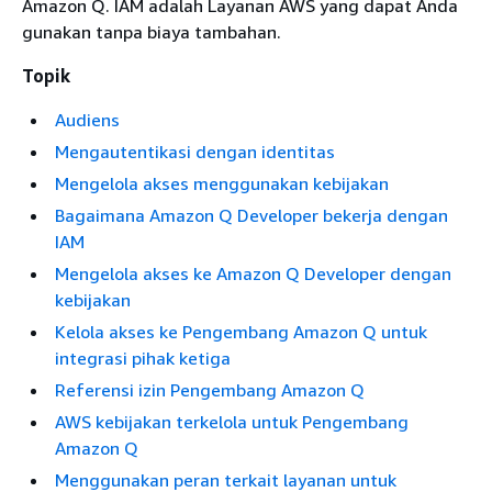
Amazon Q. IAM adalah Layanan AWS yang dapat Anda
gunakan tanpa biaya tambahan.
Topik
Audiens
Mengautentikasi dengan identitas
Mengelola akses menggunakan kebijakan
Bagaimana Amazon Q Developer bekerja dengan
IAM
Mengelola akses ke Amazon Q Developer dengan
kebijakan
Kelola akses ke Pengembang Amazon Q untuk
integrasi pihak ketiga
Referensi izin Pengembang Amazon Q
AWS kebijakan terkelola untuk Pengembang
Amazon Q
Menggunakan peran terkait layanan untuk