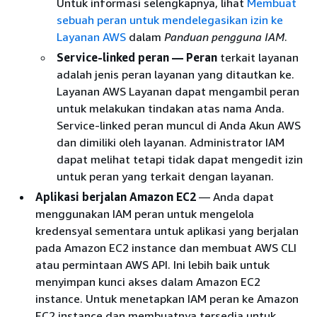
Untuk informasi selengkapnya, lihat
Membuat
sebuah peran untuk mendelegasikan izin ke
Layanan AWS
dalam
Panduan pengguna IAM
.
Service-linked peran — Peran
terkait layanan
adalah jenis peran layanan yang ditautkan ke.
Layanan AWS Layanan dapat mengambil peran
untuk melakukan tindakan atas nama Anda.
Service-linked peran muncul di Anda Akun AWS
dan dimiliki oleh layanan. Administrator IAM
dapat melihat tetapi tidak dapat mengedit izin
untuk peran yang terkait dengan layanan.
Aplikasi berjalan Amazon EC2
— Anda dapat
menggunakan IAM peran untuk mengelola
kredensyal sementara untuk aplikasi yang berjalan
pada Amazon EC2 instance dan membuat AWS CLI
atau permintaan AWS API. Ini lebih baik untuk
menyimpan kunci akses dalam Amazon EC2
instance. Untuk menetapkan IAM peran ke Amazon
EC2 instance dan membuatnya tersedia untuk