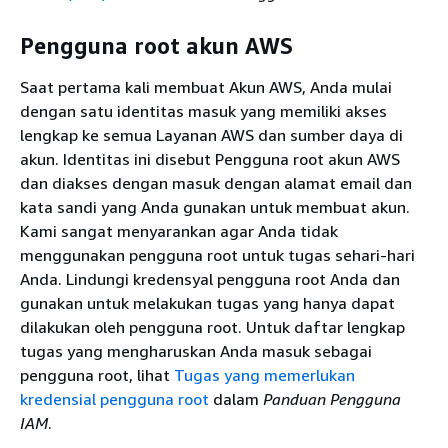
Pengguna root akun AWS
Saat pertama kali membuat Akun AWS, Anda mulai
dengan satu identitas masuk yang memiliki akses
lengkap ke semua Layanan AWS dan sumber daya di
akun. Identitas ini disebut Pengguna root akun AWS
dan diakses dengan masuk dengan alamat email dan
kata sandi yang Anda gunakan untuk membuat akun.
Kami sangat menyarankan agar Anda tidak
menggunakan pengguna root untuk tugas sehari-hari
Anda. Lindungi kredensyal pengguna root Anda dan
gunakan untuk melakukan tugas yang hanya dapat
dilakukan oleh pengguna root. Untuk daftar lengkap
tugas yang mengharuskan Anda masuk sebagai
pengguna root, lihat
Tugas yang memerlukan
kredensial pengguna root
dalam
Panduan Pengguna
IAM
.