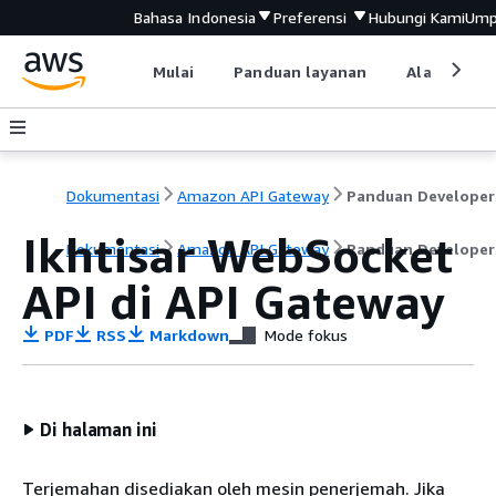
Bahasa Indonesia
Preferensi
Hubungi Kami
Ump
Mulai
Panduan layanan
Alat devel
Dokumentasi
Amazon API Gateway
Panduan Developer
Ikhtisar WebSocket
Dokumentasi
Amazon API Gateway
Panduan Developer
API di API Gateway
PDF
RSS
Markdown
Mode fokus
Di halaman ini
Terjemahan disediakan oleh mesin penerjemah. Jika