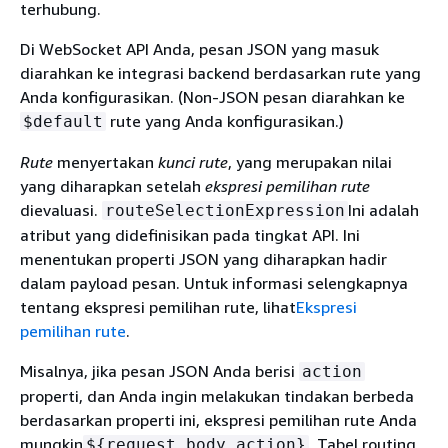
terhubung.
Di WebSocket API Anda, pesan JSON yang masuk
diarahkan ke integrasi backend berdasarkan rute yang
Anda konfigurasikan. (Non-JSON pesan diarahkan ke
rute yang Anda konfigurasikan.)
$default
Rute
menyertakan
kunci rute
, yang merupakan nilai
yang diharapkan setelah
ekspresi pemilihan rute
dievaluasi.
Ini adalah
routeSelectionExpression
atribut yang didefinisikan pada tingkat API. Ini
menentukan properti JSON yang diharapkan hadir
dalam payload pesan. Untuk informasi selengkapnya
tentang ekspresi pemilihan rute, lihat
Ekspresi
pemilihan rute
.
Misalnya, jika pesan JSON Anda berisi
action
properti, dan Anda ingin melakukan tindakan berbeda
berdasarkan properti ini, ekspresi pemilihan rute Anda
mungkin
. Tabel routing
$
{
request.body.action}