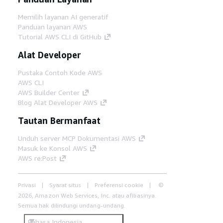
Memilih layanan AI generatif
Panduan layanan AWS
Tutorial AWS CLI di GitHub
Alat Developer
Pustaka Contoh Kode AWS
AWS CLI
AWS Builder Center
Blog Alat Developer AWS
Tautan Bermanfaat
Unduh server MCP Dokumentasi AWS
Masuk ke Konsol AWS
AWS re:Post
Privasi
Syarat situs
Preferensi cookie
©
2026, Amazon Web Services, Inc. atau afiliasinya.
Semua hak dilindungi undang-undang.
Bahasa Indonesia