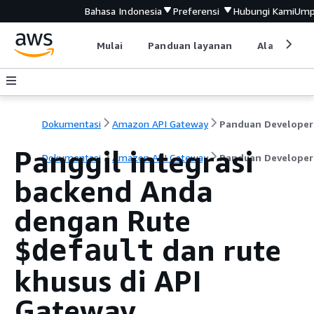
Bahasa Indonesia
Preferensi
Hubungi Kami
Ump
Mulai
Panduan layanan
Alat devel
Dokumentasi
Amazon API Gateway
Panduan Developer
Panggil integrasi
Dokumentasi
Amazon API Gateway
Panduan Developer
backend Anda
dengan Rute
dan rute
$default
khusus di API
Gateway