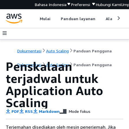
Bahasa Indonesia
Preferensi
Hubungi Kami
Ump
Mulai
Panduan layanan
Alat devel
Dokumentasi
Auto Scaling
Panduan Pengguna
Penskalaan
Dokumentasi
Auto Scaling
Panduan Pengguna
terjadwal untuk
Application Auto
Scaling
PDF
RSS
Markdown
Mode fokus
Terjemahan disediakan oleh mesin penerjemah. Jika