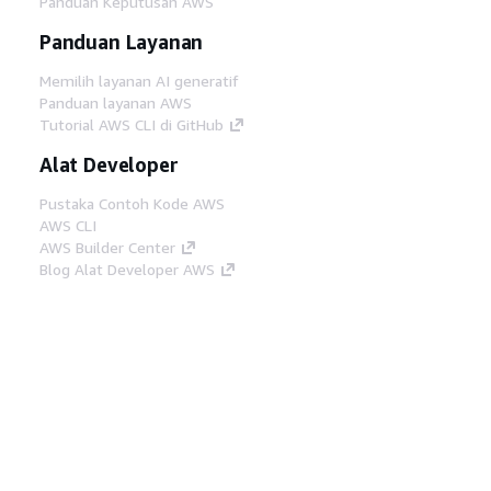
Panduan Keputusan AWS
Panduan Layanan
Memilih layanan AI generatif
Panduan layanan AWS
Tutorial AWS CLI di GitHub
Alat Developer
Pustaka Contoh Kode AWS
AWS CLI
AWS Builder Center
Blog Alat Developer AWS
Tautan Bermanfaat
Unduh server MCP Dokumentasi AWS
Masuk ke Konsol AWS
AWS re:Post
Privasi
Syarat situs
Preferensi cookie
©
2026, Amazon Web Services, Inc. atau afiliasinya.