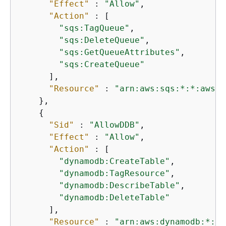
"Effect"
 : 
"Allow"
,

"Action"
 : [

"sqs:TagQueue"
,

"sqs:DeleteQueue"
,

"sqs:GetQueueAttributes"
,

"sqs:CreateQueue"
      ],

"Resource"
 : 
"arn:aws:sqs:*:*:awseb
    },

{
"Sid"
 : 
"AllowDDB"
,

"Effect"
 : 
"Allow"
,

"Action"
 : [

"dynamodb:CreateTable"
,

"dynamodb:TagResource"
,

"dynamodb:DescribeTable"
,

"dynamodb:DeleteTable"
      ],

"Resource"
 : 
"arn:aws:dynamodb:*:*: