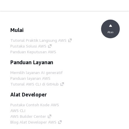
Mulai
Atas
Tutorial Praktik Langsung AWS
Pustaka Solusi AWS
Panduan Keputusan AWS
Panduan Layanan
Memilih layanan AI generatif
Panduan layanan AWS
Tutorial AWS CLI di GitHub
Alat Developer
Pustaka Contoh Kode AWS
AWS CLI
AWS Builder Center
Blog Alat Developer AWS