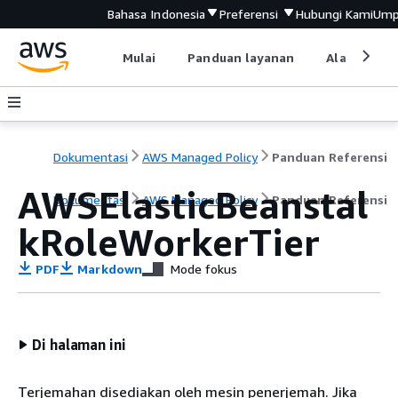
Bahasa Indonesia
Preferensi
Hubungi Kami
Ump
Mulai
Panduan layanan
Alat devel
Dokumentasi
AWS Managed Policy
Panduan Referensi
AWSElasticBeanstal
Dokumentasi
AWS Managed Policy
Panduan Referensi
kRoleWorkerTier
PDF
Markdown
Mode fokus
Di halaman ini
Terjemahan disediakan oleh mesin penerjemah. Jika