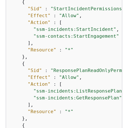
{
"Sid"
 : 
"StartIncidentPermissions"
,

"Effect"
 : 
"Allow"
,

"Action"
 : [

"ssm-incidents:StartIncident"
,

"ssm-contacts:StartEngagement"
      ],

"Resource"
 : 
"*"
    },

{
"Sid"
 : 
"ResponsePlanReadOnlyPermis
"Effect"
 : 
"Allow"
,

"Action"
 : [

"ssm-incidents:ListResponsePlans"
"ssm-incidents:GetResponsePlan"
      ],

"Resource"
 : 
"*"
    },

{