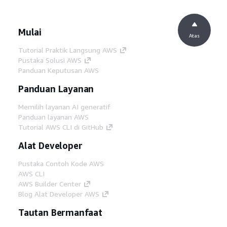
Mulai
Atas
Tutorial Praktik Langsung AWS
Pustaka Solusi AWS
Panduan Keputusan AWS
Panduan Layanan
Memilih layanan AI generatif
Panduan layanan AWS
Tutorial AWS CLI di GitHub
Alat Developer
Pustaka Contoh Kode AWS
AWS CLI
AWS Builder Center
Blog Alat Developer AWS
Tautan Bermanfaat