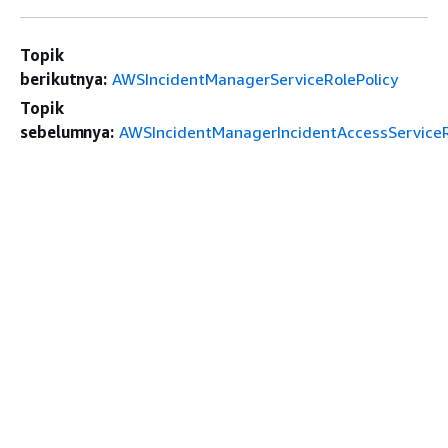
Topik
berikutnya:
AWSIncidentManagerServiceRolePolicy
Topik
sebelumnya:
AWSIncidentManagerIncidentAccessServiceR