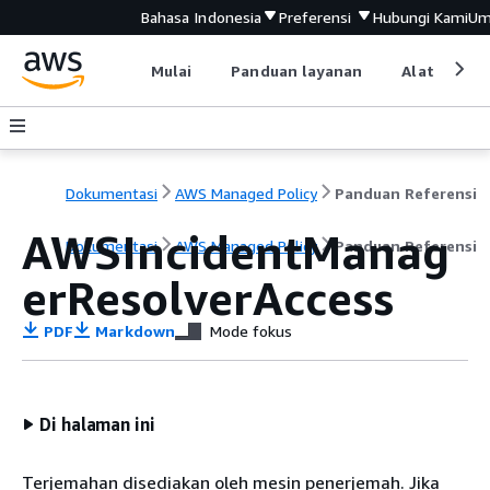
Bahasa Indonesia
Preferensi
Hubungi Kami
Um
Mulai
Panduan layanan
Alat devel
Dokumentasi
AWS Managed Policy
Panduan Referensi
AWSIncidentManag
Dokumentasi
AWS Managed Policy
Panduan Referensi
erResolverAccess
PDF
Markdown
Mode fokus
Di halaman ini
Terjemahan disediakan oleh mesin penerjemah. Jika