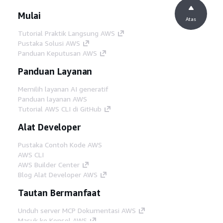
Mulai
Atas
Tutorial Praktik Langsung AWS
Pustaka Solusi AWS
Panduan Keputusan AWS
Panduan Layanan
Memilih layanan AI generatif
Panduan layanan AWS
Tutorial AWS CLI di GitHub
Alat Developer
Pustaka Contoh Kode AWS
AWS CLI
AWS Builder Center
Blog Alat Developer AWS
Tautan Bermanfaat
Unduh server MCP Dokumentasi AWS
Masuk ke Konsol AWS