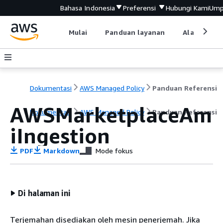
Bahasa Indonesia
Preferensi
Hubungi Kami
Ump
Mulai
Panduan layanan
Alat devel
Dokumentasi
AWS Managed Policy
Panduan Referensi
AWSMarketplaceAm
Dokumentasi
AWS Managed Policy
Panduan Referensi
iIngestion
PDF
Markdown
Mode fokus
Di halaman ini
Terjemahan disediakan oleh mesin penerjemah. Jika