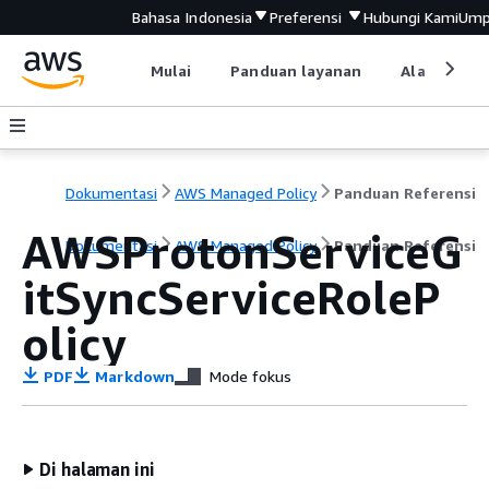
Bahasa Indonesia
Preferensi
Hubungi Kami
Ump
Mulai
Panduan layanan
Alat devel
Dokumentasi
AWS Managed Policy
Panduan Referensi
AWSProtonServiceG
Dokumentasi
AWS Managed Policy
Panduan Referensi
itSyncServiceRoleP
olicy
PDF
Markdown
Mode fokus
Di halaman ini