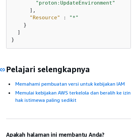
"proton:UpdateEnvironment"
      ],

"Resource"
 : 
"*"
    }

  ]

}
Pelajari selengkapnya
Memahami pembuatan versi untuk kebijakan IAM
Memulai kebijakan AWS terkelola dan beralih ke izin
hak istimewa paling sedikit
Apakah halaman ini membantu Anda?