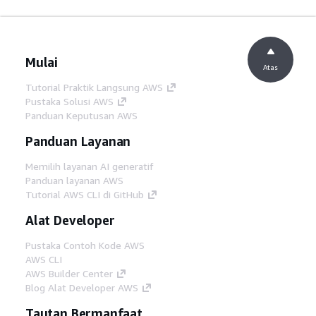
Mulai
Atas
Tutorial Praktik Langsung AWS
Pustaka Solusi AWS
Panduan Keputusan AWS
Panduan Layanan
Memilih layanan AI generatif
Panduan layanan AWS
Tutorial AWS CLI di GitHub
Alat Developer
Pustaka Contoh Kode AWS
AWS CLI
AWS Builder Center
Blog Alat Developer AWS
Tautan Bermanfaat