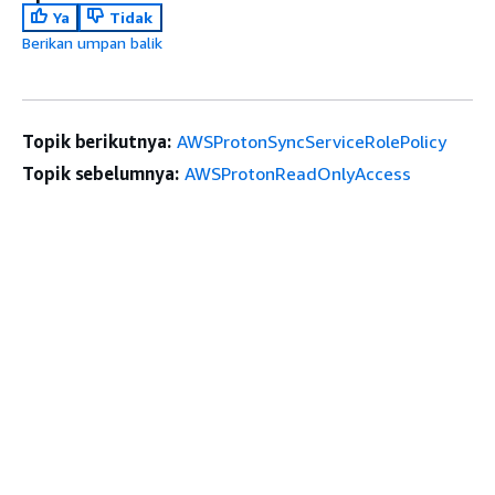
Ya
Tidak
Berikan umpan balik
Topik berikutnya:
AWSProtonSyncServiceRolePolicy
Topik sebelumnya:
AWSProtonReadOnlyAccess