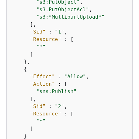
"s3:PutObject"
,

"s3:PutObjectAcl"
,

"s3:*MultipartUpload*"
      ],

"Sid"
 : 
"1"
,

"Resource"
 : [

"*"
      ]

    },

{
"Effect"
 : 
"Allow"
,

"Action"
 : [

"sns:Publish"
      ],

"Sid"
 : 
"2"
,

"Resource"
 : [

"*"
      ]

    }
