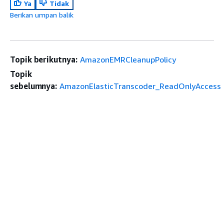
Ya
Tidak
Berikan umpan balik
Topik berikutnya:
AmazonEMRCleanupPolicy
Topik
sebelumnya:
AmazonElasticTranscoder_ReadOnlyAccess