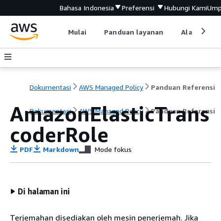
Bahasa Indonesia
Preferensi
Hubungi Kami
Ump
Mulai
Panduan layanan
Alat devel
Dokumentasi
AWS Managed Policy
Panduan Referensi
AmazonElasticTrans
Dokumentasi
AWS Managed Policy
Panduan Referensi
coderRole
PDF
Markdown
Mode fokus
Di halaman ini
Terjemahan disediakan oleh mesin penerjemah. Jika