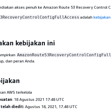
ediakan akses penuh ke Amazon Route 53 Recovery Control C
adalah
kebijaka
3RecoveryControlConfigFullAccess
kan kebijakan ini
ampirkan
AmazonRoute53RecoveryControlConfigFul
up, dan peran Anda.
bijakan
akan AWS terkelola
buatan
: 18 Agustus 2021 17:48 UTC
telah diedit:
Agustus 18, 2021, 17.48 UTC