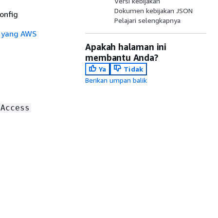
Versi kebijakan
Dokumen kebijakan JSON
onfig
Pelajari selengkapnya
n yang AWS
Apakah halaman ini
membantu Anda?
Ya
Tidak
Berikan umpan balik
lAccess