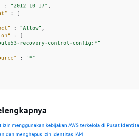
"
 : 
"2012-10-17"
,

nt"
 : [

ect"
 : 
"Allow"
,

ion"
 : [

oute53-recovery-control-config:*"
ource"
 : 
"*"
selengkapnya
izin menggunakan kebijakan AWS terkelola di Pusat Identit
 dan menghapus izin identitas IAM