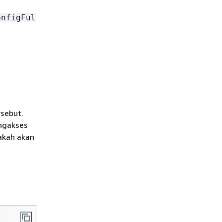
onfigFul
rsebut.
ngakses
akah akan