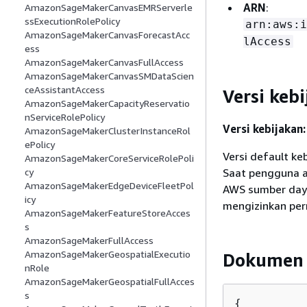
ARN
:
AmazonSageMakerCanvasEMRServerle
ssExecutionRolePolicy
arn:aws:i
AmazonSageMakerCanvasForecastAcc
lAccess
ess
AmazonSageMakerCanvasFullAccess
AmazonSageMakerCanvasSMDataScien
ceAssistantAccess
Versi keb
AmazonSageMakerCapacityReservatio
nServiceRolePolicy
Versi kebijakan:
AmazonSageMakerClusterInstanceRol
ePolicy
Versi default ke
AmazonSageMakerCoreServiceRolePoli
Saat pengguna 
cy
AmazonSageMakerEdgeDeviceFleetPol
AWS sumber daya
icy
mengizinkan per
AmazonSageMakerFeatureStoreAcces
s
AmazonSageMakerFullAccess
AmazonSageMakerGeospatialExecutio
Dokumen 
nRole
AmazonSageMakerGeospatialFullAcces
s
{