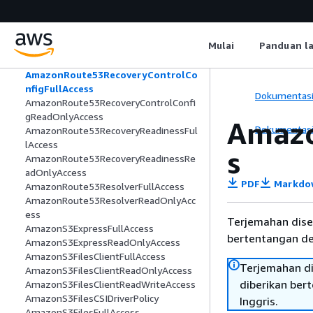
AmazonRoute53ReadOnlyAccess
AmazonRoute53RecoveryClusterFullAc
cess
Mulai
Panduan l
AmazonRoute53RecoveryClusterRead
OnlyAccess
AmazonRoute53RecoveryControlCo
nfigFullAccess
Dokumentas
AmazonRoute53RecoveryControlConfi
gReadOnlyAccess
Amazo
Dokumentas
AmazonRoute53RecoveryReadinessFul
lAccess
s
AmazonRoute53RecoveryReadinessRe
adOnlyAccess
PDF
Markdo
AmazonRoute53ResolverFullAccess
AmazonRoute53ResolverReadOnlyAcc
ess
Terjemahan dise
AmazonS3ExpressFullAccess
bertentangan den
AmazonS3ExpressReadOnlyAccess
AmazonS3FilesClientFullAccess
Terjemahan di
AmazonS3FilesClientReadOnlyAccess
diberikan ber
AmazonS3FilesClientReadWriteAccess
AmazonS3FilesCSIDriverPolicy
Inggris.
AmazonS3FilesFullAccess