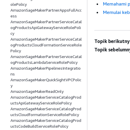
Memahami pe
olePolicy
AmazonSageMakerPartnerAppsFullAcc
Memulai kebi
ess
AmazonSageMakerPartnerServiceCatal
ogProductsApiGatewayServiceRolePoli
cy
AmazonSageMakerPartnerServiceCatal
Topik berikutny
ogProductsCloudFormationServiceRole
Topik sebelumn
Policy
AmazonSageMakerPartnerServiceCatal
ogProductsLambdaServiceRolePolicy
AmazonSageMakerPipelinesIntegratio
ns
AmazonSageMakerQuickSightVPCPolic
y
AmazonSageMakerReadOnly
AmazonSageMakerServiceCatalogProd
uctsApiGatewayServiceRolePolicy
AmazonSageMakerServiceCatalogProd
uctsCloudformationServiceRolePolicy
AmazonSageMakerServiceCatalogProd
uctsCodeBuildServiceRolePolicy