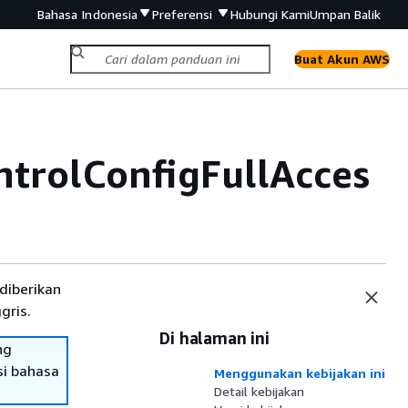
Bahasa Indonesia
Preferensi
Hubungi Kami
Umpan Balik
Buat Akun AWS
rolConfigFullAcces
diberikan
gris.
Di halaman ini
ng
si bahasa
Menggunakan kebijakan ini
Detail kebijakan