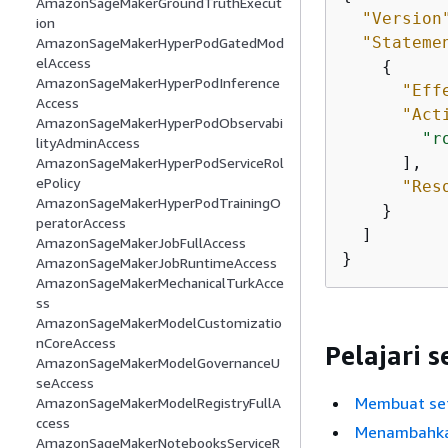
AmazonSageMakerGroundTruthExecut
"Version
ion
"Stateme
AmazonSageMakerHyperPodGatedMod
elAccess
{
AmazonSageMakerHyperPodInference
"Eff
Access
"Act
AmazonSageMakerHyperPodObservabi
"r
lityAdminAccess
      ],

AmazonSageMakerHyperPodServiceRol
ePolicy
"Res
AmazonSageMakerHyperPodTrainingO
    }

peratorAccess
  ]

AmazonSageMakerJobFullAccess
}
AmazonSageMakerJobRuntimeAccess
AmazonSageMakerMechanicalTurkAcce
ss
AmazonSageMakerModelCustomizatio
nCoreAccess
Pelajari 
AmazonSageMakerModelGovernanceU
seAccess
Membuat set 
AmazonSageMakerModelRegistryFullA
ccess
Menambahkan
AmazonSageMakerNotebooksServiceR