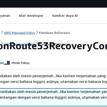
ayanan
Alat developer
Sumber daya AI
i
AWS Managed Policy
Panduan Referensi
nRoute53RecoveryCont
i
AWS Managed Policy
Panduan Referensi
wn
Mode fokus
diakan oleh mesin penerjemah. Jika konten terjemahan yang 
gan versi bahasa Inggris aslinya, utamakan versi bahasa Ing
sediakan oleh mesin penerjemah. Jika konten terjemahan ya
tentangan dengan versi bahasa Inggris aslinya, utamakan ver