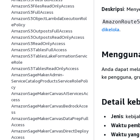
AmazonS3FilesReadOnlyAccess
Deskripsi
: Meny
AmazonS3FullAccess
AmazonS3ObjectLambdaExecutionRol
AmazonRoute5
ePolicy
dikelola
.
AmazonS3OutpostsFullAccess
AmazonS3OutpostsReadOnlyAccess
AmazonS3ReadOnlyAccess
AmazonS3TablesFullAccess
Mengguna
AmazonS3TablesLakeFormationServic
eRole
AmazonS3TablesReadOnlyAccess
Anda dapat mel
AmazonSageMakerAdmin-
ke pengguna, gr
ServiceCatalogProductsServiceRolePoli
cy
AmazonSageMakerCanvasAIServicesAc
Detail ke
cess
AmazonSageMakerCanvasBedrockAcce
ss
Jenis
: kebij
AmazonSageMakerCanvasDataPrepFull
Access
Waktu pem
AmazonSageMakerCanvasDirectDeploy
Waktu yang 
Access