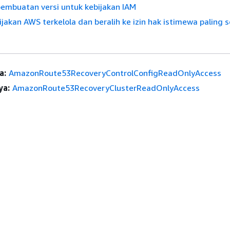
mbuatan versi untuk kebijakan IAM
jakan AWS terkelola dan beralih ke izin hak istimewa paling s
a:
AmazonRoute53RecoveryControlConfigReadOnlyAccess
ya:
AmazonRoute53RecoveryClusterReadOnlyAccess