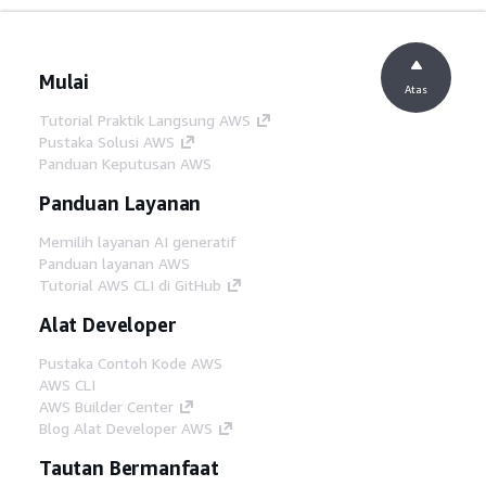
Mulai
Atas
Tutorial Praktik Langsung AWS
Pustaka Solusi AWS
Panduan Keputusan AWS
Panduan Layanan
Memilih layanan AI generatif
Panduan layanan AWS
Tutorial AWS CLI di GitHub
Alat Developer
Pustaka Contoh Kode AWS
AWS CLI
AWS Builder Center
Blog Alat Developer AWS
Tautan Bermanfaat