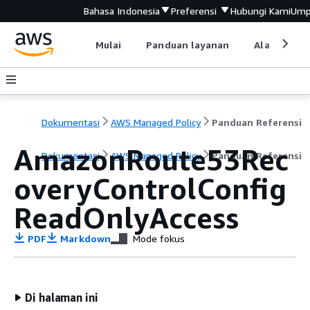
Bahasa Indonesia
Preferensi
Hubungi Kami
Ump
Mulai
Panduan layanan
Alat devel
Dokumentasi
AWS Managed Policy
Panduan Referensi
AmazonRoute53Rec
Dokumentasi
AWS Managed Policy
Panduan Referensi
overyControlConfig
ReadOnlyAccess
PDF
Markdown
Mode fokus
Di halaman ini