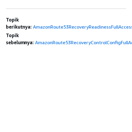
Topik
berikutnya:
AmazonRoute53RecoveryReadinessFullAcces
Topik
sebelumnya:
AmazonRoute53RecoveryControlConfigFullA