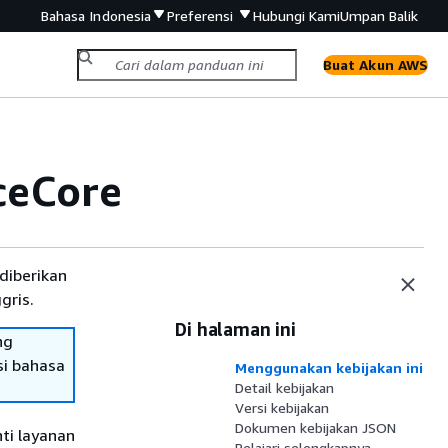
Bahasa Indonesia
Preferensi
Hubungi Kami
Umpan Balik
Buat Akun AWS
eCore
diberikan
gris.
Di halaman ini
ng
si bahasa
Menggunakan kebijakan ini
Detail kebijakan
Versi kebijakan
Dokumen kebijakan JSON
ti layanan
Pelajari selengkapnya