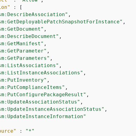
ion"
 : [

sm:DescribeAssociation"
,

sm:GetDeployablePatchSnapshotForInstance"
,

sm:GetDocument"
,

sm:DescribeDocument"
,

sm:GetManifest"
,

sm:GetParameter"
,

sm:GetParameters"
,

sm:ListAssociations"
,

sm:ListInstanceAssociations"
,

sm:PutInventory"
,

sm:PutComplianceItems"
,

sm:PutConfigurePackageResult"
,

sm:UpdateAssociationStatus"
,

sm:UpdateInstanceAssociationStatus"
,

sm:UpdateInstanceInformation"
ource"
 : 
"*"