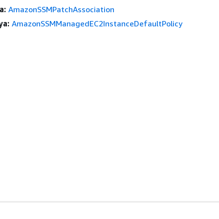
a:
AmazonSSMPatchAssociation
ya:
AmazonSSMManagedEC2InstanceDefaultPolicy