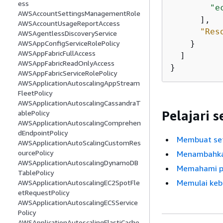
ess
"e
AWSAccountSettingsManagementRole
      ],

AWSAccountUsageReportAccess
"Res
AWSAgentlessDiscoveryService
    }

AWSAppConfigServiceRolePolicy
AWSAppFabricFullAccess
  ]

AWSAppFabricReadOnlyAccess
}
AWSAppFabricServiceRolePolicy
AWSApplicationAutoscalingAppStream
FleetPolicy
AWSApplicationAutoscalingCassandraT
Pelajari 
ablePolicy
AWSApplicationAutoscalingComprehen
dEndpointPolicy
Membuat set 
AWSApplicationAutoScalingCustomRes
ourcePolicy
Menambahkan
AWSApplicationAutoscalingDynamoDB
Memahami pe
TablePolicy
Memulai kebi
AWSApplicationAutoscalingEC2SpotFle
etRequestPolicy
AWSApplicationAutoscalingECSService
Policy
AWSApplicationAutoscalingElastiCache