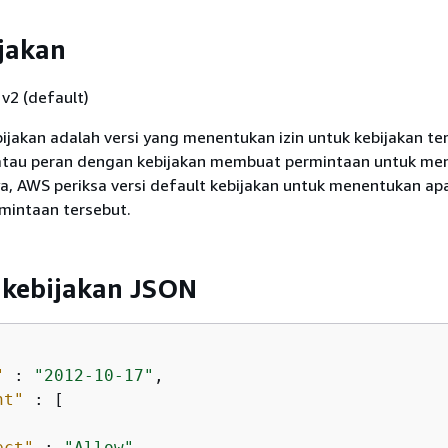
ijakan
v2 (default)
bijakan adalah versi yang menentukan izin untuk kebijakan te
atau peran dengan kebijakan membuat permintaan untuk me
, AWS periksa versi default kebijakan untuk menentukan ap
mintaan tersebut.
kebijakan JSON
"
 : 
"2012-10-17"
,

nt"
 : [

ect"
 : 
"Allow"
,
