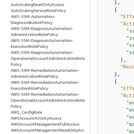
    },

AutoScalingReadOnlyAccess
{
AutoScalingServiceRolePolicy
"Eff
AWS-SSM-Automation-
DiagnosisBucketPolicy
"Act
AWS-SSM-DiagnosisAutomation-
"s
AdministrationRolePolicy
"s
AWS-SSM-DiagnosisAutomation-
"s
ExecutionRolePolicy
"s
AWS-SSM-DiagnosisAutomation-
OperationalAccountAdministrationRole
      ],

Policy
"Res
AWS-SSM-RemediationAutomation-
    },

AdministrationRolePolicy
{
AWS-SSM-RemediationAutomation-
"Eff
ExecutionRolePolicy
AWS-SSM-RemediationAutomation-
"Act
OperationalAccountAdministrationRole
"e
Policy
"e
AWS_ConfigRole
"e
AWSAccountActivityAccess
"e
AWSAccountManagementFullAccess
AWSAccountManagementReadOnlyAcc
"e