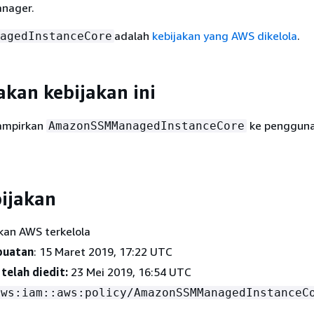
nager.
adalah
kebijakan yang AWS dikelola
.
agedInstanceCore
kan kebijakan ini
ampirkan
ke pengguna
AmazonSSMManagedInstanceCore
bijakan
akan AWS terkelola
buatan
: 15 Maret 2019, 17:22 UTC
telah diedit:
23 Mei 2019, 16:54 UTC
aws:iam::aws:policy/AmazonSSMManagedInstanceC