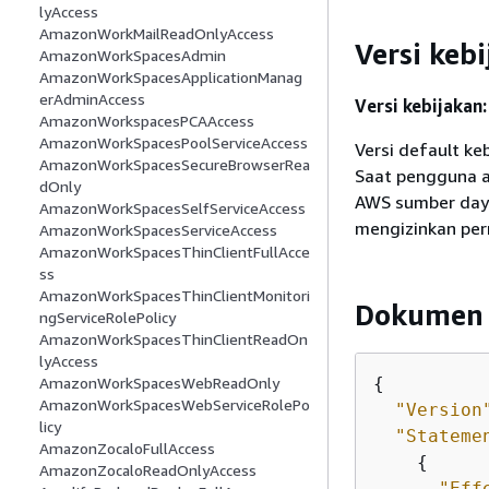
lyAccess
AmazonWorkMailReadOnlyAccess
Versi keb
AmazonWorkSpacesAdmin
AmazonWorkSpacesApplicationManag
erAdminAccess
Versi kebijakan:
AmazonWorkspacesPCAAccess
AmazonWorkSpacesPoolServiceAccess
Versi default ke
AmazonWorkSpacesSecureBrowserRea
Saat pengguna 
dOnly
AWS sumber daya
AmazonWorkSpacesSelfServiceAccess
mengizinkan per
AmazonWorkSpacesServiceAccess
AmazonWorkSpacesThinClientFullAcce
ss
AmazonWorkSpacesThinClientMonitori
Dokumen 
ngServiceRolePolicy
AmazonWorkSpacesThinClientReadOn
lyAccess
{
AmazonWorkSpacesWebReadOnly
AmazonWorkSpacesWebServiceRolePo
"Version
licy
"Stateme
AmazonZocaloFullAccess
{
AmazonZocaloReadOnlyAccess
"Eff