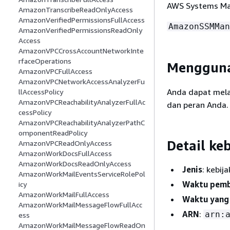
AWS Systems Ma
AmazonTranscribeReadOnlyAccess
AmazonVerifiedPermissionsFullAccess
AmazonSSMMan
AmazonVerifiedPermissionsReadOnly
Access
AmazonVPCCrossAccountNetworkInte
rfaceOperations
Mengguna
AmazonVPCFullAccess
AmazonVPCNetworkAccessAnalyzerFu
Anda dapat mel
llAccessPolicy
AmazonVPCReachabilityAnalyzerFullAc
dan peran Anda.
cessPolicy
AmazonVPCReachabilityAnalyzerPathC
omponentReadPolicy
Detail ke
AmazonVPCReadOnlyAccess
AmazonWorkDocsFullAccess
AmazonWorkDocsReadOnlyAccess
Jenis
: kebij
AmazonWorkMailEventsServiceRolePol
Waktu pem
icy
AmazonWorkMailFullAccess
Waktu yang 
AmazonWorkMailMessageFlowFullAcc
ARN
:
arn:
ess
AmazonWorkMailMessageFlowReadOn