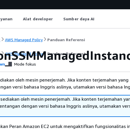
ayanan
Alat developer
Sumber daya AI
i
AWS Managed Policy
Panduan Referensi
onSSMManagedInstanc
i
AWS Managed Policy
Panduan Referensi
wn
Mode fokus
diakan oleh mesin penerjemah. Jika konten terjemahan yang 
gan versi bahasa Inggris aslinya, utamakan versi bahasa Ing
sediakan oleh mesin penerjemah. Jika konten terjemahan ya
tentangan dengan versi bahasa Inggris aslinya, utamakan ver
jakan Peran Amazon EC2 untuk mengaktifkan fungsionalitas in