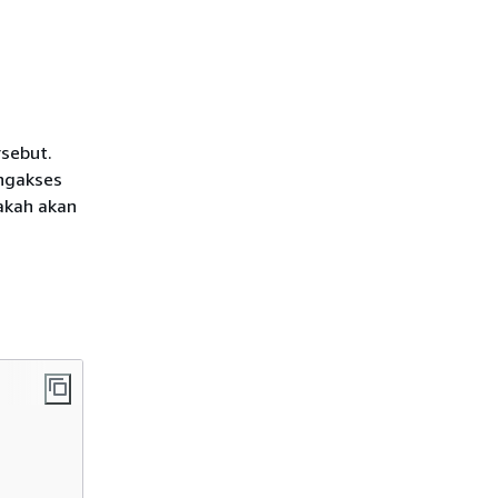
rsebut.
ngakses
akah akan