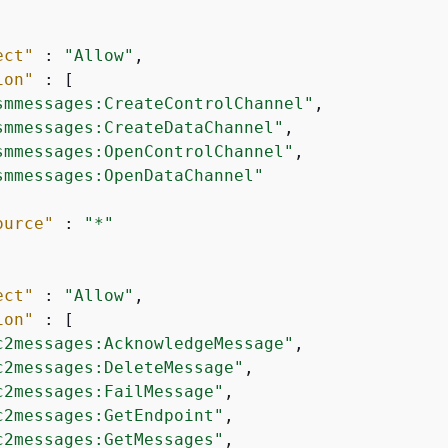
ect"
 : 
"Allow"
,

ion"
 : [

smmessages:CreateControlChannel"
,

smmessages:CreateDataChannel"
,

smmessages:OpenControlChannel"
,

smmessages:OpenDataChannel"
ource"
 : 
"*"
ect"
 : 
"Allow"
,

ion"
 : [

c2messages:AcknowledgeMessage"
,

c2messages:DeleteMessage"
,

c2messages:FailMessage"
,

c2messages:GetEndpoint"
,

c2messages:GetMessages"
,
