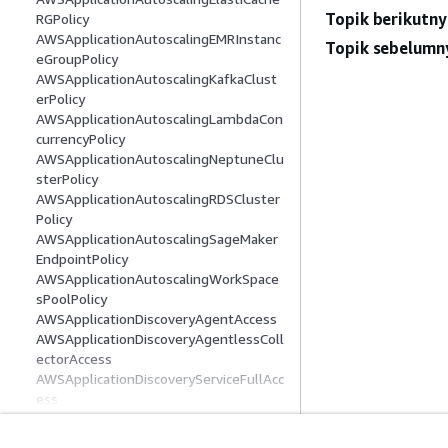
Topik berikutny
RGPolicy
AWSApplicationAutoscalingEMRInstanc
Topik sebelumn
eGroupPolicy
AWSApplicationAutoscalingKafkaClust
erPolicy
AWSApplicationAutoscalingLambdaCon
currencyPolicy
AWSApplicationAutoscalingNeptuneClu
sterPolicy
AWSApplicationAutoscalingRDSCluster
Policy
AWSApplicationAutoscalingSageMaker
EndpointPolicy
AWSApplicationAutoscalingWorkSpace
sPoolPolicy
AWSApplicationDiscoveryAgentAccess
AWSApplicationDiscoveryAgentlessColl
ectorAccess
AWSApplicationDiscoveryServiceFullAcc
ess
AWSApplicationMigrationAgentInstalla
tionPolicy