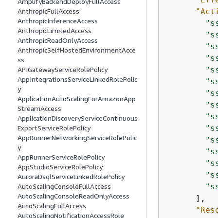
AmplifyBackendDeployFullAccess
"Act
AnthropicFullAccess
AnthropicInferenceAccess
"s
AnthropicLimitedAccess
"s
AnthropicReadOnlyAccess
"s
AnthropicSelfHostedEnvironmentAcce
"s
ss
"s
APIGatewayServiceRolePolicy
AppIntegrationsServiceLinkedRolePolic
"s
y
"s
ApplicationAutoScalingForAmazonApp
"s
StreamAccess
"s
ApplicationDiscoveryServiceContinuous
"s
ExportServiceRolePolicy
AppRunnerNetworkingServiceRolePolic
"s
y
"s
AppRunnerServiceRolePolicy
"s
AppStudioServiceRolePolicy
"s
AuroraDsqlServiceLinkedRolePolicy
"s
AutoScalingConsoleFullAccess
AutoScalingConsoleReadOnlyAccess
      ],

AutoScalingFullAccess
"Res
AutoScalingNotificationAccessRole