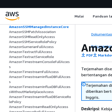
AmazonSSMDirectoryServiceAccess
AmazonSSMFullAccess
AmazonSSMMaintenanceWindowRole
Mulai
Panduan l
AmazonSSMManagedEC2InstanceDefa
ultPolicy
AmazonSSMManagedInstanceCore
AmazonSSMPatchAssociation
Dokumentas
AmazonSSMReadOnlyAccess
AmazonSSMServiceRolePolicy
Amaz
Dokumentas
AmazonSumerianFullAccess
AmazonTextractFullAccess
PDF
Markdo
AmazonTextractServiceRole
AmazonTimestreamConsoleFullAcces
s
Terjemahan dise
AmazonTimestreamFullAccess
bertentangan den
AmazonTimestreamInfluxDBFullAcces
s
Terjemahan di
AmazonTimestreamInfluxDBFullAcces
diberikan ber
sWithoutMarketplaceAccess
AmazonTimestreamInfluxDBServiceRo
Inggris.
lePolicy
AmazonTimestreamReadOnlyAccess
Deskripsi
: Kebi
AmazonTranscribeFullAccess