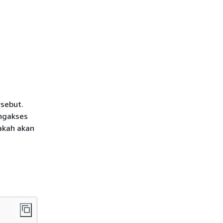
rsebut.
ngakses
akah akan