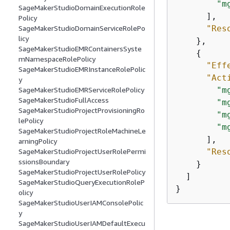
"m
SageMakerStudioDomainExecutionRole
      ],

Policy
"Res
SageMakerStudioDomainServiceRolePo
licy
    },

SageMakerStudioEMRContainersSyste
{
mNamespaceRolePolicy
"Eff
SageMakerStudioEMRInstanceRolePolic
"Act
y
"m
SageMakerStudioEMRServiceRolePolicy
SageMakerStudioFullAccess
"m
SageMakerStudioProjectProvisioningRo
"m
lePolicy
"m
SageMakerStudioProjectRoleMachineLe
      ],

arningPolicy
"Res
SageMakerStudioProjectUserRolePermi
ssionsBoundary
    }

SageMakerStudioProjectUserRolePolicy
  ]

SageMakerStudioQueryExecutionRoleP
}
olicy
SageMakerStudioUserIAMConsolePolic
y
SageMakerStudioUserIAMDefaultExecu