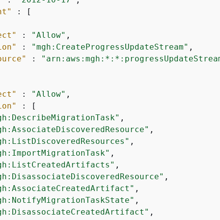
nt"
 : [

ect"
 : 
"Allow"
,

ion"
 : 
"mgh:CreateProgressUpdateStream"
,

ource"
 : 
"arn:aws:mgh:*:*:progressUpdateStrea
ect"
 : 
"Allow"
,

ion"
 : [

gh:DescribeMigrationTask"
,

gh:AssociateDiscoveredResource"
,

gh:ListDiscoveredResources"
,

gh:ImportMigrationTask"
,

gh:ListCreatedArtifacts"
,

gh:DisassociateDiscoveredResource"
,

gh:AssociateCreatedArtifact"
,

gh:NotifyMigrationTaskState"
,

gh:DisassociateCreatedArtifact"
,
