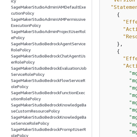
icy
"Stateme
SageMakerStudioAdminIAMDefaultExe
cutionPolicy
{
SageMakerStudioAdminIAMPermissive
"Eff
ExecutionPolicy
"Act
SageMakerStudioAdminProjectUserRol
"Res
ePolicy
    },

SageMakerStudioBedrockAgentService
RolePolicy
{
SageMakerStudioBedrockChatAgentUs
"Eff
erRolePolicy
"Act
SageMakerStudioBedrockEvaluationJob
"m
ServiceRolePolicy
"m
SageMakerStudioBedrockFlowServiceR
olePolicy
"m
SageMakerStudioBedrockFunctionExec
"m
utionRolePolicy
"m
SageMakerStudioBedrockKnowledgeBa
"m
seCustomResourcePolicy
"m
SageMakerStudioBedrockKnowledgeBa
seServiceRolePolicy
"m
SageMakerStudioBedrockPromptUserR
"m
olePolicy