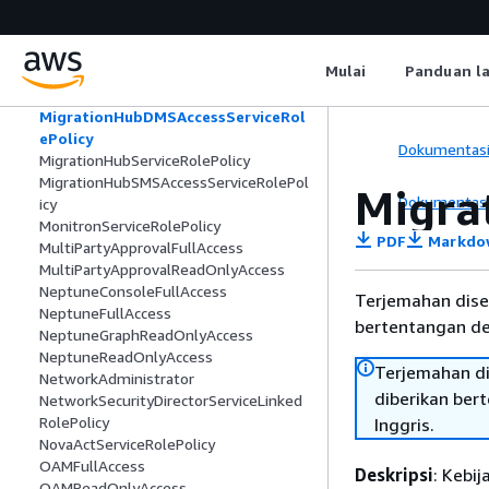
LightsailExportAccess
MediaConnectGatewayInstanceRolePol
icy
Mulai
Panduan l
MediaPackageServiceRolePolicy
MemoryDBServiceRolePolicy
MigrationHubDMSAccessServiceRol
ePolicy
Dokumentas
MigrationHubServiceRolePolicy
MigrationHubSMSAccessServiceRolePol
Migra
Dokumentas
icy
MonitronServiceRolePolicy
PDF
Markdo
MultiPartyApprovalFullAccess
MultiPartyApprovalReadOnlyAccess
NeptuneConsoleFullAccess
Terjemahan dise
NeptuneFullAccess
bertentangan den
NeptuneGraphReadOnlyAccess
NeptuneReadOnlyAccess
Terjemahan di
NetworkAdministrator
diberikan ber
NetworkSecurityDirectorServiceLinked
RolePolicy
Inggris.
NovaActServiceRolePolicy
OAMFullAccess
Deskripsi
: Kebi
OAMReadOnlyAccess