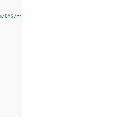
m/DMS/migrationTask/*"