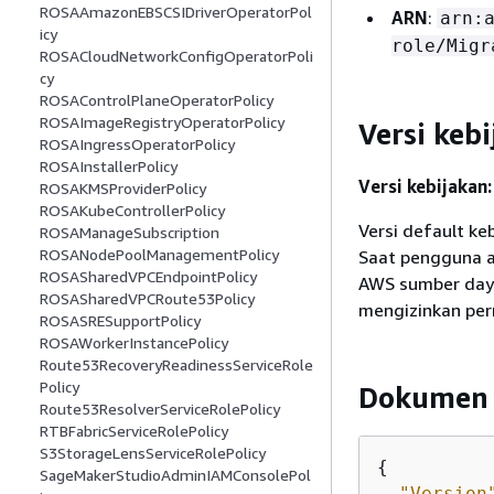
ROSAAmazonEBSCSIDriverOperatorPol
ARN
:
arn:
icy
role/Migr
ROSACloudNetworkConfigOperatorPoli
cy
ROSAControlPlaneOperatorPolicy
ROSAImageRegistryOperatorPolicy
Versi keb
ROSAIngressOperatorPolicy
ROSAInstallerPolicy
Versi kebijakan:
ROSAKMSProviderPolicy
ROSAKubeControllerPolicy
Versi default ke
ROSAManageSubscription
ROSANodePoolManagementPolicy
Saat pengguna 
ROSASharedVPCEndpointPolicy
AWS sumber daya
ROSASharedVPCRoute53Policy
mengizinkan per
ROSASRESupportPolicy
ROSAWorkerInstancePolicy
Route53RecoveryReadinessServiceRole
Policy
Dokumen 
Route53ResolverServiceRolePolicy
RTBFabricServiceRolePolicy
S3StorageLensServiceRolePolicy
{
SageMakerStudioAdminIAMConsolePol
"Version