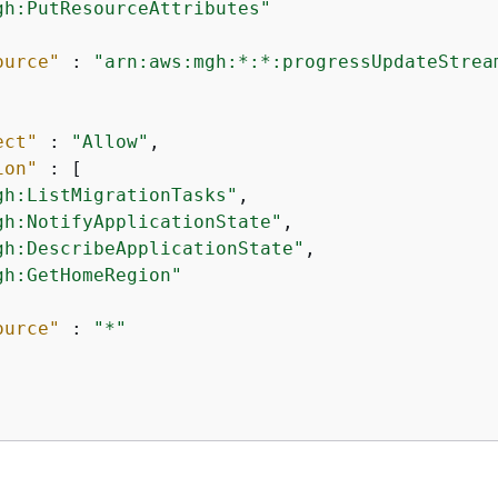
gh:PutResourceAttributes"
ource"
 : 
"arn:aws:mgh:*:*:progressUpdateStrea
ect"
 : 
"Allow"
,

ion"
 : [

gh:ListMigrationTasks"
,

gh:NotifyApplicationState"
,

gh:DescribeApplicationState"
,

gh:GetHomeRegion"
ource"
 : 
"*"