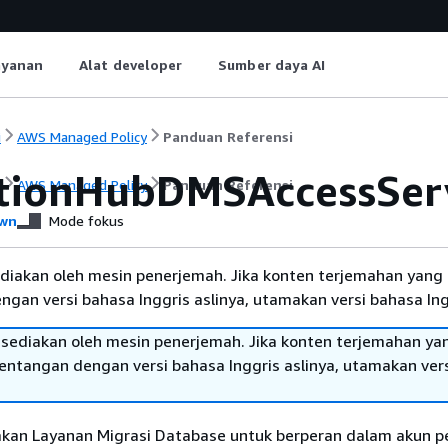
ayanan
Alat developer
Sumber daya AI
i
AWS Managed Policy
Panduan Referensi
tionHubDMSAccessServ
i
AWS Managed Policy
Panduan Referensi
wn
Mode fokus
diakan oleh mesin penerjemah. Jika konten terjemahan yang 
gan versi bahasa Inggris aslinya, utamakan versi bahasa Ing
sediakan oleh mesin penerjemah. Jika konten terjemahan ya
tentangan dengan versi bahasa Inggris aslinya, utamakan ver
jakan Layanan Migrasi Database untuk berperan dalam akun 