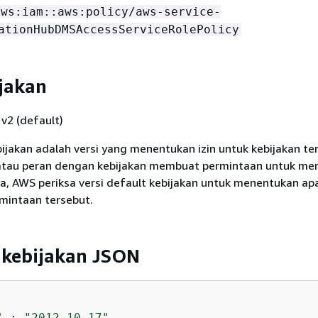
aws:iam::aws:policy/aws-service-
ationHubDMSAccessServiceRolePolicy
ijakan
v2 (default)
bijakan adalah versi yang menentukan izin untuk kebijakan te
atau peran dengan kebijakan membuat permintaan untuk me
, AWS periksa versi default kebijakan untuk menentukan ap
mintaan tersebut.
kebijakan JSON
"
 : 
"2012-10-17"
,
