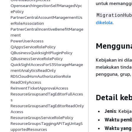
untuk memanggil
OpensearchIngestionSelfManagedVpc
ePolicy
MigrationHub
PartnerCentralAccountManagementUs
dikelola
.
erRoleAssociation
PartnerCentralIncentiveBenefitManage
ment
PowerUserAccess
Mengguna
QAppsServiceRolePolicy
QBusinessQuicksightPluginPolicy
QBusinessServiceRolePolicy
Kebijakan ini d
QuickSightAccessForS3StorageManage
melakukan tinda
mentAnalyticsReadOnly
pengguna, grup,
RDSCloudHsmAuthorizationRole
ReadOnlyAccess
ReInventTicketApprovalAccess
ResourceGroupsandTagEditorFullAcces
Detail ke
s
ResourceGroupsandTagEditorReadOnly
Jenis
: Kebij
Access
ResourceGroupsServiceRolePolicy
Waktu pem
ResourceGroupsTaggingAPITagUntagS
Waktu yang 
upportedResources