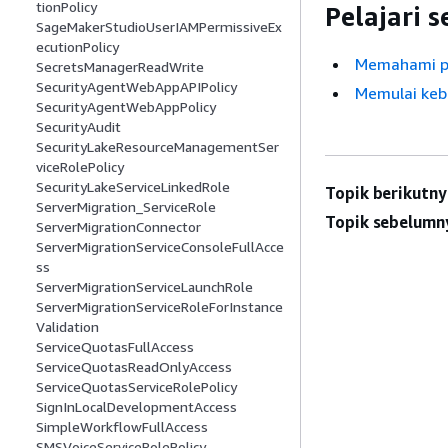
tionPolicy
Pelajari 
SageMakerStudioUserIAMPermissiveEx
ecutionPolicy
Memahami pe
SecretsManagerReadWrite
SecurityAgentWebAppAPIPolicy
Memulai kebi
SecurityAgentWebAppPolicy
SecurityAudit
SecurityLakeResourceManagementSer
viceRolePolicy
SecurityLakeServiceLinkedRole
Topik berikutny
ServerMigration_ServiceRole
Topik sebelumn
ServerMigrationConnector
ServerMigrationServiceConsoleFullAcce
ss
ServerMigrationServiceLaunchRole
ServerMigrationServiceRoleForInstance
Validation
ServiceQuotasFullAccess
ServiceQuotasReadOnlyAccess
ServiceQuotasServiceRolePolicy
SignInLocalDevelopmentAccess
SimpleWorkflowFullAccess
SMSVoiceServiceRolePolicy