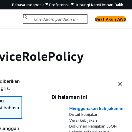
Bahasa Indonesia
Preferensi
Hubungi Kami
Umpan Balik
Buat Akun AWS
iceRolePolicy
diberikan
gris.
Di halaman ini
ng
si bahasa
Menggunakan kebijakan ini
Detail kebijakan
Versi kebijakan
Dokumen kebijakan JSON
pelanggan
Pelajari selengkapnya