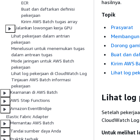
hasilnya.
ECR
Buat dan daftarkan definisi
Topik
pekerjaan
Kirim AWS Batch tugas array
Prasyarat
Jalankan lowongan kerja GPU
Membangun 
Lihat pekerjaan dalam antrian
pekerjaan
Dorong gam
Menelusuri untuk menemukan tugas
Buat dan daf
dalam antrean tugas
Mode jaringan untuk AWS Batch
Kirim AWS B
pekerjaan
Lihat log pe
Lihat log pekerjaan di CloudWatch Log
Tinjauan AWS Batch informasi
pekerjaan
Keamanan di AWS Batch
Lihat log
AWS Step Functions
Amazon EventBridge
Setelah pekerja
Elastic Fabric Adapter
CloudWatch Log 
Memantau AWS Batch
Tandai sumber daya Anda
Untuk melihat l
Praktik terbaik