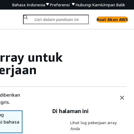
Bahasa Indonesia
Preferensi
Hubungi Kami
Umpan Balik
Buat Akun AWS
rray untuk
erjaan
diberikan
gris.
Di halaman ini
ng
si bahasa
Lihat log pekerjaan array
Anda