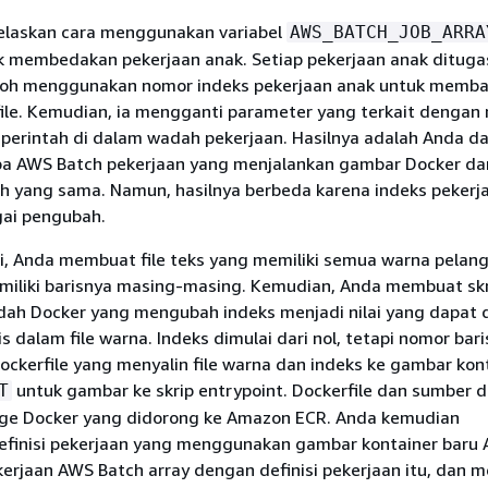
njelaskan cara menggunakan variabel
AWS_BATCH_JOB_ARRA
k membedakan pekerjaan anak. Setiap pekerjaan anak dituga
ontoh menggunakan nomor indeks pekerjaan anak untuk memba
file. Kemudian, ia mengganti parameter yang terkait dengan
 perintah di dalam wadah pekerjaan. Hasilnya adalah Anda d
pa AWS Batch pekerjaan yang menjalankan gambar Docker da
h yang sama. Namun, hasilnya berbeda karena indeks pekerja
ai pengubah.
ni, Anda membuat file teks yang memiliki semua warna pelan
miliki barisnya masing-masing. Kemudian, Anda membuat skri
ah Docker yang mengubah indeks menjadi nilai yang dapat 
s dalam file warna. Indeks dimulai dari nol, tetapi nomor bari
Dockerfile yang menyalin file warna dan indeks ke gambar kon
untuk gambar ke skrip entrypoint. Dockerfile dan sumber 
T
ge Docker yang didorong ke Amazon ECR. Anda kemudian
finisi pekerjaan yang menggunakan gambar kontainer baru 
rjaan AWS Batch array dengan definisi pekerjaan itu, dan m