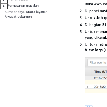
Buka AWS Ba
Pemecahan masalah
Di panel navig
Sumber daya: Kuota layanan
Riwayat dokumen
Untuk
Job q
Di bagian
St
Untuk menamp
yang dikemb
Untuk meliha
View logs
(L