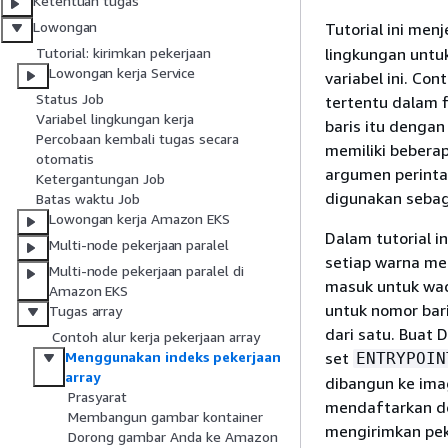
Ketentuan tugas
Lowongan
Tutorial ini me
lingkungan untu
Tutorial: kirimkan pekerjaan
Lowongan kerja Service
variabel ini. C
Status Job
tertentu dalam 
Variabel lingkungan kerja
baris itu dengan
Percobaan kembali tugas secara
memiliki bebera
otomatis
argumen perinta
Ketergantungan Job
digunakan sebag
Batas waktu Job
Lowongan kerja Amazon EKS
Dalam tutorial i
Multi-node pekerjaan paralel
setiap warna me
Multi-node pekerjaan paralel di
masuk untuk wad
Amazon EKS
untuk nomor bari
Tugas array
dari satu. Buat 
Contoh alur kerja pekerjaan array
set
Menggunakan indeks pekerjaan
ENTRYPOIN
array
dibangun ke ima
Prasyarat
mendaftarkan de
Membangun gambar kontainer
mengirimkan peke
Dorong gambar Anda ke Amazon