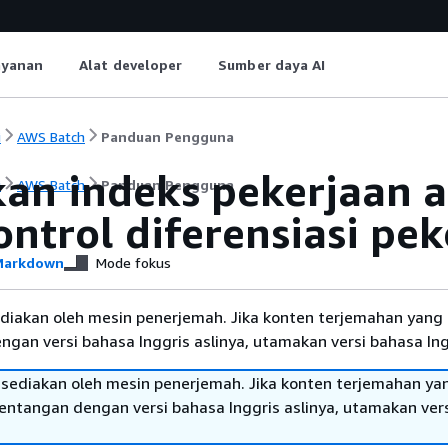
ayanan
Alat developer
Sumber daya AI
i
AWS Batch
Panduan Pengguna
an indeks pekerjaan a
i
AWS Batch
Panduan Pengguna
ntrol diferensiasi pek
arkdown
Mode fokus
diakan oleh mesin penerjemah. Jika konten terjemahan yang 
gan versi bahasa Inggris aslinya, utamakan versi bahasa Ing
sediakan oleh mesin penerjemah. Jika konten terjemahan ya
tentangan dengan versi bahasa Inggris aslinya, utamakan ver