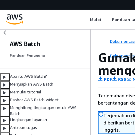
Mulai
Panduan l
Dokumentas
AWS Batch
Gunak
Dokumentas
Panduan Pengguna
mengo
Apa itu AWS Batch?
PDF
RSS
M
Menyiapkan AWS Batch
Memulai tutorial
Terjemahan dise
Dasbor AWS Batch widget
bertentangan den
Menghitung lingkungan untuk AWS
Batch
Terjemahan di
Lingkungan layanan
diberikan ber
Antrean tugas
Inggris.