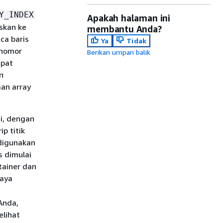
Y_INDEX
Apakah halaman ini
skan ke
membantu Anda?
ca baris
Ya
Tidak
 nomor
Berikan umpan balik
apat
n
an array
gi, dengan
p titik
digunakan
s dimulai
tainer dan
daya
Anda,
elihat