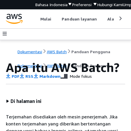
Bahasa Indonesia
Preferensi
Hubungi Kami
Ump
Mulai
Panduan layanan
Alat devel
Dokumentasi
AWS Batch
Panduan Pengguna
Apa itu AWS Batch?
Dokumentasi
AWS Batch
Panduan Pengguna
PDF
RSS
Markdown
Mode fokus
Di halaman ini
Terjemahan disediakan oleh mesin penerjemah. Jika
konten terjemahan yang diberikan bertentangan
dengan versi bahasa Inggris aslinya, utamakan versi