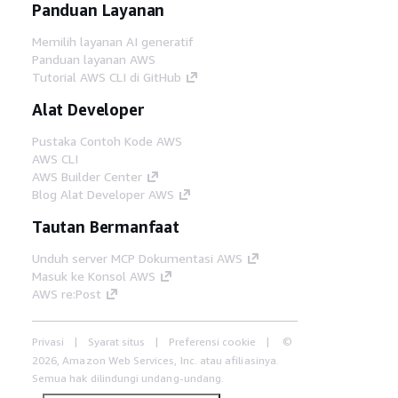
Panduan Layanan
Memilih layanan AI generatif
Panduan layanan AWS
Tutorial AWS CLI di GitHub
Alat Developer
Pustaka Contoh Kode AWS
AWS CLI
AWS Builder Center
Blog Alat Developer AWS
Tautan Bermanfaat
Unduh server MCP Dokumentasi AWS
Masuk ke Konsol AWS
AWS re:Post
Privasi
Syarat situs
Preferensi cookie
©
2026, Amazon Web Services, Inc. atau afiliasinya.
Semua hak dilindungi undang-undang.