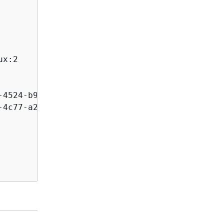
x:2

4524-b967-587789094647

4c77-a2b2-d83fbba0e9f0
