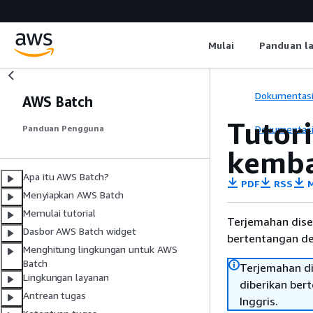
Mulai
Panduan l
Dokumentas
AWS Batch
Tutor
Dokumentas
Panduan Pengguna
kemba
Apa itu AWS Batch?
PDF
RSS
M
Menyiapkan AWS Batch
Memulai tutorial
Terjemahan dise
Dasbor AWS Batch widget
bertentangan den
Menghitung lingkungan untuk AWS
Batch
Terjemahan di
Lingkungan layanan
diberikan ber
Antrean tugas
Inggris.