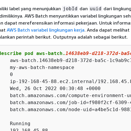
liki label yang menunjukkan
dan
dari lingkun
jobId
uuid
dimilikinya. AWS Batch menyuntikkan variabel lingkungan se
an dapat mereferensikan informasi pekerjaan. Untuk informa
hat
AWS Batch variabel lingkungan kerja
. Anda dapat melihat
lankan perintah berikut. Outputnya adalah sebagai berikut.
describe pod aws-batch.
14638eb9-d218-372d-ba5
    aws-batch.14638eb9-d218-372d-ba5c-1c9ab9c7
    my-aws-batch-namespace

   0

    ip-192-168-45-88.ec2.internal/192.168.45.8
:   Wed, 26 Oct 2022 00:30:48 +0000

    batch.amazonaws.com/compute-environment-u
    batch.amazonaws.com/job-id=f980f2cf-6309-4
    batch.amazonaws.com/node-uid=a4be5c1d-9881
   Running

    192.168.45.88
