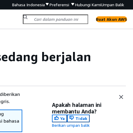
Bahasa Indonesia
Preferensi
Hubungi Kami
Umpan Balik
Buat Akun AWS
sedang berjalan
diberikan
gris.
Apakah halaman ini
membantu Anda?
ng
Ya
Tidak
si bahasa
Berikan umpan balik