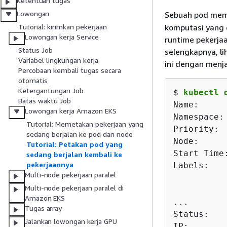
Ketentuan tugas
Lowongan
Sebuah pod memi
komputasi yang 
Tutorial: kirimkan pekerjaan
Lowongan kerja Service
runtime pekerja
Status Job
selengkapnya, li
Variabel lingkungan kerja
ini dengan menja
Percobaan kembali tugas secara
otomatis
Ketergantungan Job
$ 
kubectl 
Batas waktu Job
Name:     
Lowongan kerja Amazon EKS
Namespace:
Tutorial: Memetakan pekerjaan yang
Priority:  
sedang berjalan ke pod dan node
Node:     
Tutorial: Petakan pod yang
Start Time
sedang berjalan kembali ke
pekerjaannya
Labels:   
Multi-node pekerjaan paralel
          
Multi-node pekerjaan paralel di
          
Amazon EKS
...

Tugas array
Status:    
Jalankan lowongan kerja GPU
IP:       