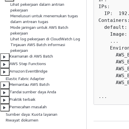
Lihat pekerjaan dalam antrian
IPs:

pekerjaan
  IP:  192.
Menelusuri untuk menemukan tugas
Containers:
dalam antrean tugas
  default:

Mode jaringan untuk AWS Batch
pekerjaan
    Image:
Lihat log pekerjaan di CloudWatch Log
    ...

Tinjauan AWS Batch informasi
    Environ
pekerjaan
      AWS_
Keamanan di AWS Batch
      AWS_
AWS Step Functions
      AWS_
Amazon EventBridge
      AWS_
Elastic Fabric Adapter
      AWS_
Memantau AWS Batch
Tandai sumber daya Anda
...
Praktik terbaik
Pemecahan masalah
Sumber daya: Kuota layanan
Riwayat dokumen