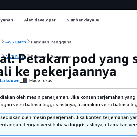
ayanan
Alat developer
Sumber daya AI
i
AWS Batch
Panduan Pengguna
ial: Petakan pod yang 
i
AWS Batch
Panduan Pengguna
li ke pekerjaannya
arkdown
Mode fokus
diakan oleh mesin penerjemah. Jika konten terjemahan yang 
gan versi bahasa Inggris aslinya, utamakan versi bahasa Ing
sediakan oleh mesin penerjemah. Jika konten terjemahan ya
tentangan dengan versi bahasa Inggris aslinya, utamakan ver