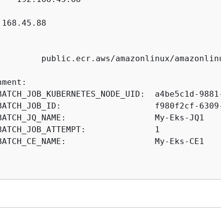
168.45.88



         public.ecr.aws/amazonlinux/amazonlinu
ment:

BATCH_JOB_KUBERNETES_NODE_UID:  a4be5c1d-9881-
BATCH_JOB_ID:                   f980f2cf-6309-
BATCH_JQ_NAME:                  My-Eks-JQ1

BATCH_JOB_ATTEMPT:              1

BATCH_CE_NAME:                  My-Eks-CE1
