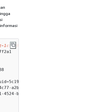
gan
hingga
si
 informasi
c-1c9ab9c7f2a1
 -n 
my-aws-batch-namespace
f2a1

8

uid=5c19160b-d450-31c9-8454-86cf5b30548f

c77-a2b2-d83fbba0e9f0

-4524-b967-587789094647
