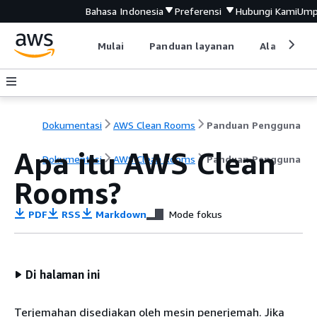
Bahasa Indonesia
Preferensi
Hubungi Kami
Ump
Mulai
Panduan layanan
Alat devel
Dokumentasi
AWS Clean Rooms
Panduan Pengguna
Apa itu AWS Clean
Dokumentasi
AWS Clean Rooms
Panduan Pengguna
Rooms?
PDF
RSS
Markdown
Mode fokus
Di halaman ini
Terjemahan disediakan oleh mesin penerjemah. Jika