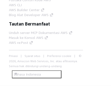
AWS CLI
AWS Builder Center
Blog Alat Developer AWS
Tautan Bermanfaat
Unduh server MCP Dokumentasi AWS
Masuk ke Konsol AWS
AWS re:Post
Privasi
Syarat situs
Preferensi cookie
©
2026, Amazon Web Services, Inc. atau afiliasinya.
Semua hak dilindungi undang-undang.
Bahasa Indonesia