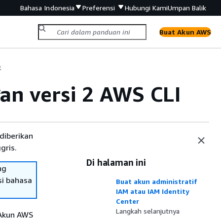
Bahasa Indonesia
Preferensi
Hubungi Kami
Umpan Balik
Buat Akun AWS
2
n versi 2 AWS CLI
2
diberikan
gris.
Di halaman ini
ng
si bahasa
Buat akun administratif
IAM atau IAM Identity
Center
Langkah selanjutnya
 Akun AWS