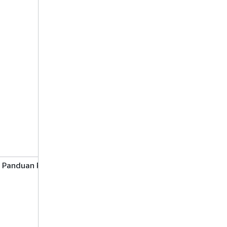
pengembangan
AWS lokal
menggunakan
kredensi konsol
di Panduan Pengguna
Konfigurasikan
akses
terprogram
dengan
Mengonfigurasi
yang akan