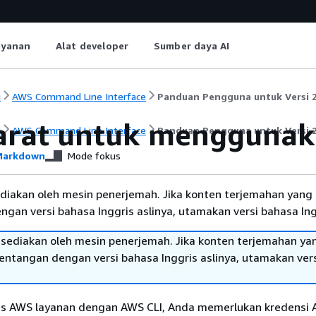
ayanan
Alat developer
Sumber daya AI
i
AWS Command Line Interface
Panduan Pengguna untuk Versi 
arat untuk menggunaka
i
AWS Command Line Interface
Panduan Pengguna untuk Versi 
arkdown
Mode fokus
diakan oleh mesin penerjemah. Jika konten terjemahan yang 
gan versi bahasa Inggris aslinya, utamakan versi bahasa Ing
sediakan oleh mesin penerjemah. Jika konten terjemahan ya
tentangan dengan versi bahasa Inggris aslinya, utamakan ver
s AWS layanan dengan AWS CLI, Anda memerlukan kredensi