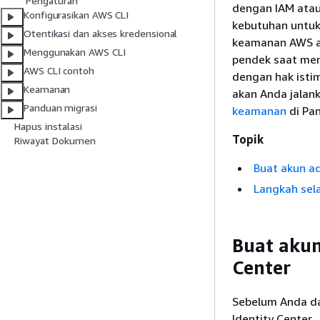
Pengaturan
dengan IAM atau 
Konfigurasikan AWS CLI
kebutuhan untuk
Otentikasi dan akses kredensional
keamanan AWS a
Menggunakan AWS CLI
pendek saat me
AWS CLI contoh
dengan hak isti
Keamanan
akan Anda jalank
Panduan migrasi
keamanan
di Pa
Hapus instalasi
Topik
Riwayat Dokumen
Buat akun ad
Langkah sel
Buat akun
Center
Sebelum Anda da
Identity Center.