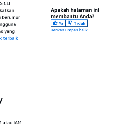
S CLI
Apakah halaman ini
gkatkan
membantu Anda?
i berumur
Ya
Tidak
engguna
Berikan umpan balik
as yang
k terbaik
y
M atau IAM