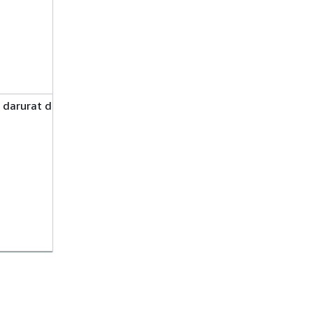
digunakan dalam
Panduan
Pengguna Pusat
AWS Identitas
IAM.
s darurat di Panduan
Konfigurasikan
akses
terprogram
dengan
Mengelola kunci
akses untuk
pengguna di
Panduan
Pengguna IAM.