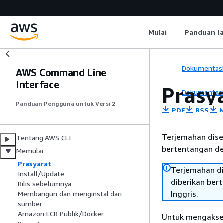
Mulai
Panduan l
Dokumentas
AWS Command Line
Interface
Prasy
Dokumentas
Panduan Pengguna untuk Versi 2
PDF
RSS
M
Terjemahan dise
Tentang AWS CLI
bertentangan den
Memulai
Prasyarat
Terjemahan di
Install/Update
diberikan ber
Rilis sebelumnya
Inggris.
Membangun dan menginstal dari
sumber
Amazon ECR Publik/Docker
Untuk mengakse